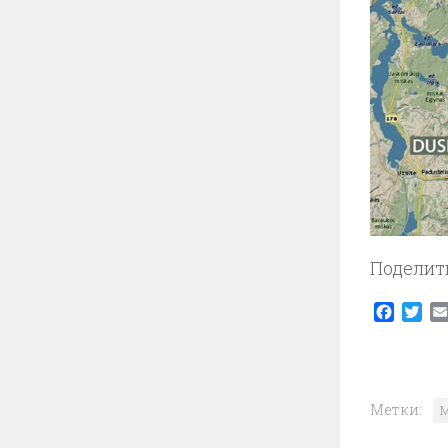
Поделит
Faceb
Twi
Метки:
M