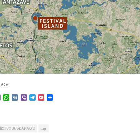
ься:
ook
tter
Email
WhatsApp
VK
Viber
Telegram
Pocket
Отправить
ENUO JUODARAGIS
mjr