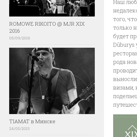
Наш люб
недалеко
того, чт
ROMOWE RIKOITO @ MJR XIX
только н
2016
будет пр
05/09/2016
Dūburys 
ресторан
рода нов
проводит
вынослив
визами, 
поделаеш
путешест
TIAMAT в Минске
24/05/2013