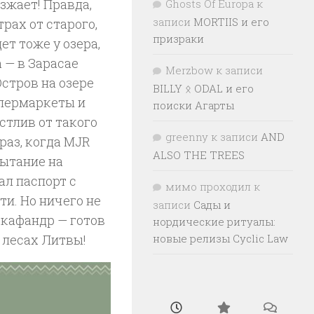
зжает! Правда,
Ghosts Of Europa
к
записи
MORTIIS и его
рах от старого,
призраки
ет тоже у озера,
 — в Зарасае
Merzbow
к записи
стров на озере
BILLY ᛟ ODAL и его
упермаркеты и
поиски Агарты
стлив от такого
greenny
к записи
AND
раз, когда MJR
ALSO THE TREES
пытание на
ал паспорт с
мимо проходил
к
ти. Но ничего не
записи
Сады и
скафандр — готов
нордические ритуалы:
 лесах Литвы!
новые релизы Cyclic Law