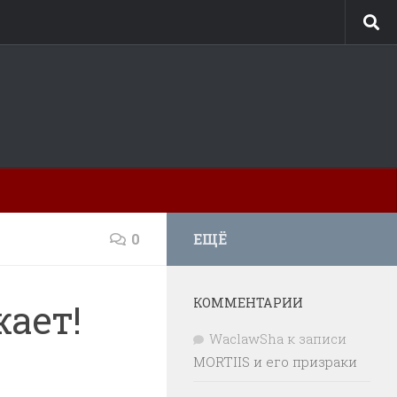
0
ЕЩЁ
КОММЕНТАРИИ
жает!
WaclawSha
к записи
MORTIIS и его призраки