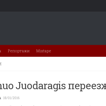
ы
Репортажи
Mixtape
И
uo Juodaragis переез
A
·
18/01/2016