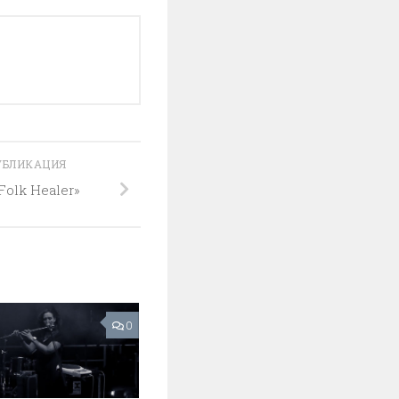
УБЛИКАЦИЯ
olk Healer»
0