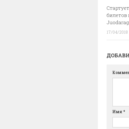
Стартуе
билетов
Juodarag
17/04/2018
ДОБАВ
Комме
Имя
*