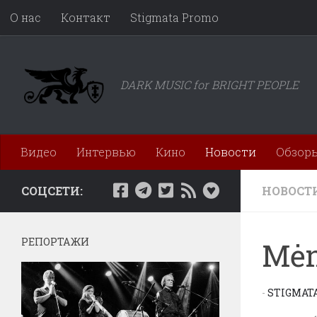
О нас
Контакт
Stigmata Promo
Перейти к содержимому
DARK MUSIC for BRIGHT PEOPLE
Видео
Интервью
Кино
Новости
Обзор
СОЦСЕТИ:
НОВОСТ
РЕПОРТАЖИ
Mėn
-
STIGMAT