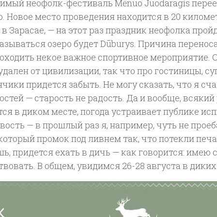
имый неофолк-фестиваль Mėnuo Juodaragis перее
. Новое место проведения находится в 20 километ
о в Зарасае, — на этот раз праздник неофолка пройд
азываться озеро будет Dūburys. Причина переноса
оходить некое важное спортивное мероприятие. О
удален от цивилизации, так что про гостиницы, с
чики придется забыть. Не могу сказать, что я сча
остей — старость не радость. Да и вообще, всякий 
ся в диком месте, погода устраивает публике ис
ость — в прошлый раз я, например, чуть не проеб
который промок под ливнем так, что потекли печа
ь, придется ехать в дичь — как говорится: имею 
вовать. В общем, увидимся 26-28 августа в диких