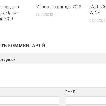
т продажа
Mėnuo Juodaragis 2018
MJR 200
 на Mėnuo
WINE
05/09/2018
is 2018
09/09/200
ИТЬ КОММЕНТАРИЙ
нтарий
*
Email
*