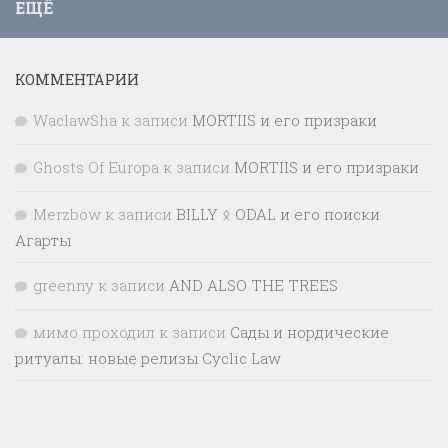
ЕЩЁ
КОММЕНТАРИИ
WaclawSha
к записи
MORTIIS и его призраки
Ghosts Of Europa
к записи
MORTIIS и его призраки
Merzbow
к записи
BILLY ᛟ ODAL и его поиски
Агарты
greenny
к записи
AND ALSO THE TREES
мимо проходил
к записи
Сады и нордические
ритуалы: новые релизы Cyclic Law