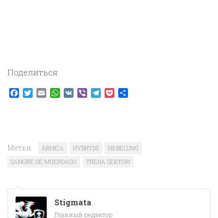
Поделиться:
Facebook
Twitter
Email
WhatsApp
VK
Viber
Telegram
Pocket
Отправить
Метки:
ÀRNICA
HYBRYDS
NEBELUNG
SANGRE DE MUERDAGO
TREHA SEKTORI
Stigmata
Главный редактор