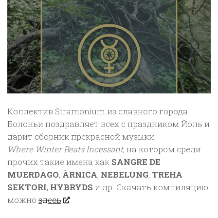
Коллектив Stramonium из славного города
Болоньи поздравляет всех с праздником Йоль и
дарит сборник прекрасной музыки
Where Winter Beats Incessant
, на котором среди
прочих такие имена как
SANGRE DE
MUERDAGO
,
ÀRNICA
,
NEBELUNG
,
TREHA
SEKTORI
,
HYBRYDS
и др. Скачать компиляцию
можно
здесь
.