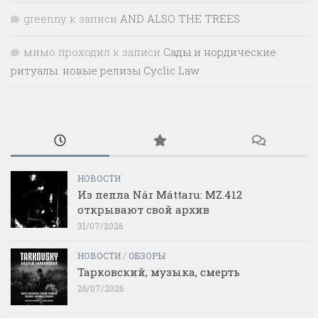
greenny
к записи
AND ALSO THE TREES
мимо проходил
к записи
Сады и нордические
ритуалы: новые релизы Cyclic Law
НОВОСТИ
Из пепла Nár Máttaru: MZ.412
открывают свой архив
31/07/2026
НОВОСТИ
/
ОБЗОРЫ
Тарковский, музыка, смерть
26/07/2026