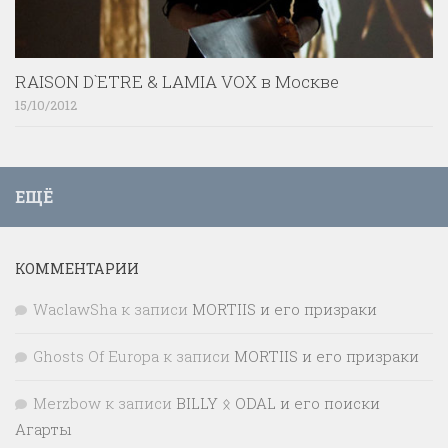
RAISON D`ETRE & LAMIA VOX в Москве
15/10/2012
ЕЩЁ
КОММЕНТАРИИ
WaclawSha
к записи
MORTIIS и его призраки
Ghosts Of Europa
к записи
MORTIIS и его призраки
Merzbow
к записи
BILLY ᛟ ODAL и его поиски
Агарты