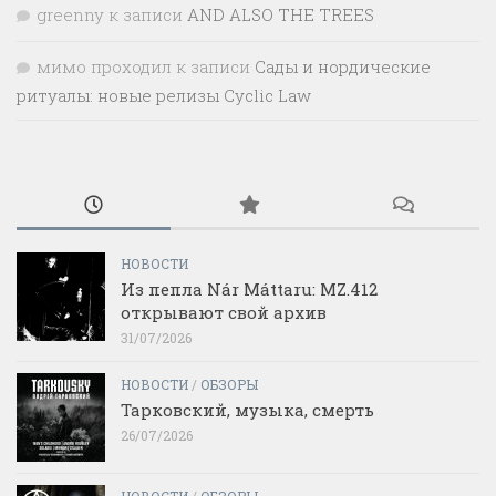
greenny
к записи
AND ALSO THE TREES
мимо проходил
к записи
Сады и нордические
ритуалы: новые релизы Cyclic Law
НОВОСТИ
Из пепла Nár Máttaru: MZ.412
открывают свой архив
31/07/2026
НОВОСТИ
/
ОБЗОРЫ
Тарковский, музыка, смерть
26/07/2026
НОВОСТИ
/
ОБЗОРЫ