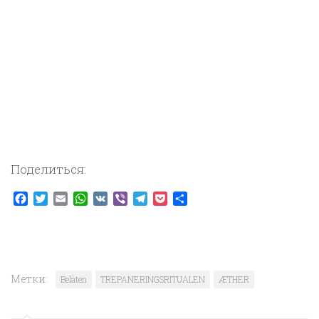
Поделиться:
Facebook
Twitter
Email
WhatsApp
VK
Viber
Telegram
Pocket
Отправить
Метки:
Beläten
TREPANERINGSRITUALEN
ÆTHER