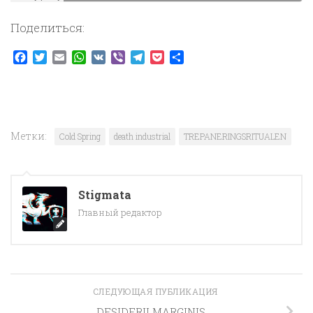
Поделиться:
Facebook
Twitter
Email
WhatsApp
VK
Viber
Telegram
Pocket
Отправить
Метки:
Cold Spring
death industrial
TREPANERINGSRITUALEN
Stigmata
Главный редактор
СЛЕДУЮЩАЯ ПУБЛИКАЦИЯ
DESIDERII MARGINIS