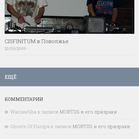
CISFINITUM в Поволжье
21/09/2009
ЕЩЁ
КОММЕНТАРИИ
WaclawSha
к записи
MORTIIS и его призраки
Ghosts Of Europa
к записи
MORTIIS и его призраки