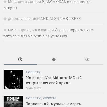
Merzbow
к записи
BILLY ᛟ ODAL и его поиски
Агарты
greenny
к записи
AND ALSO THE TREES
мимо проходил
к записи
Сады и нордические
ритуалы: новые релизы Cyclic Law
НОВОСТИ
Из пепла Nár Máttaru: MZ.412
открывают свой архив
31/07/2026
НОВОСТИ
/
ОБЗОРЫ
Тарковский, музыка, смерть