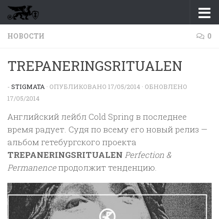
Перейти к содержимому
НОВОСТИ
0
TREPANERINGSRITUALEN
-
STIGMATA
· ОПУБЛИКОВАНО
17/05/2014
· ОБНОВЛЕНО
17/05/2014
Английский лейбл Cold Spring в последнее
время радует. Судя по всему его новый релиз —
альбом гетебургского проекта
TREPANERINGSRITUALEN
Perfection &
Permanence
продолжит тенденцию.