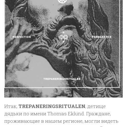
Итак,
TREPANERINGSRITUALEN
, детище
дядьки по имени Thomas Eklund. Граждане,
проживающие в нашем регионе, могли видеть