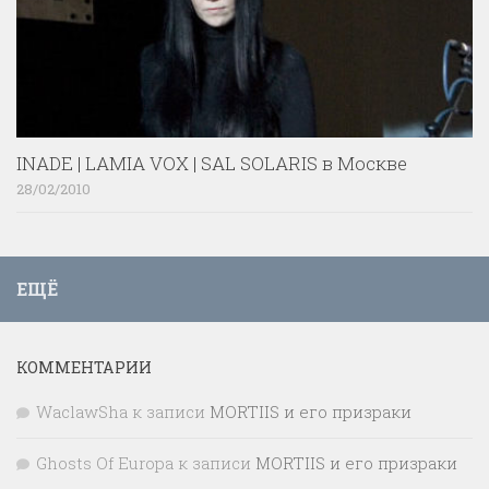
INADE | LAMIA VOX | SAL SOLARIS в Москве
28/02/2010
ЕЩЁ
КОММЕНТАРИИ
WaclawSha
к записи
MORTIIS и его призраки
Ghosts Of Europa
к записи
MORTIIS и его призраки