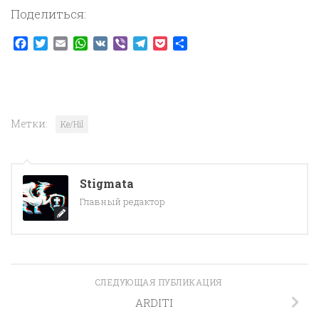
Поделиться:
Facebook
Twitter
Email
WhatsApp
VK
Viber
Telegram
Pocket
Отправить
Метки:
Ke/Hil
Stigmata
Главный редактор
СЛЕДУЮЩАЯ ПУБЛИКАЦИЯ
ARDITI