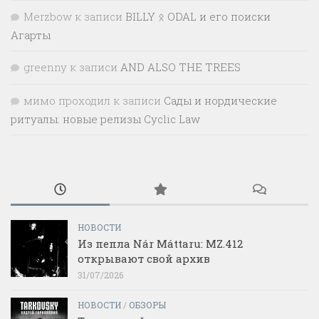
Merzbow
к записи
BILLY ᛟ ODAL и его поиски
Агарты
greenny
к записи
AND ALSO THE TREES
мимо проходил
к записи
Сады и нордические
ритуалы: новые релизы Cyclic Law
НОВОСТИ
Из пепла Nár Máttaru: MZ.412
открывают свой архив
31/07/2026
НОВОСТИ
/
ОБЗОРЫ