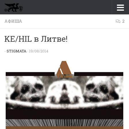
Перейти к содержимому
АФИША
2
KE/HIL в Литве!
-
STIGMATA
·
19/08/2014