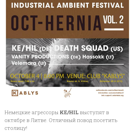
Немецкие агрессоры
KE/HIL
выступят в
октябре в Литве. Отличный повод посетить
столицу!