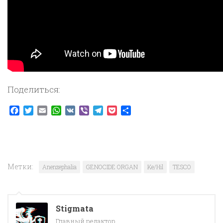
Поделиться:
Facebook
Twitter
Email
WhatsApp
VK
Viber
Telegram
Pocket
Отправить
Метки:
Anenzephalia
GENOCIDE ORGAN
Ke/Hil
TESCO
Stigmata
Главный редактор