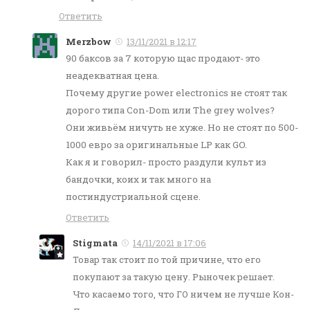
Ответить
Merzbow
13/11/2021 в 12:17
90 баксов за 7 которую щас продают- это
неадекватная цена.
Почему другие power electronics не стоят так
дорого типа Con-Dom или The grey wolves?
Они живьём ничуть не хуже. Но не стоят по 500-
1000 евро за оригинальные LP как GO.
Как я и говорил- просто раздули культ из
бандочки, коих и так много на
постиндустриальной сцене.
Ответить
Stigmata
14/11/2021 в 17:06
Товар так стоит по той причине, что его
покупают за такую цену. Рыночек решает.
Что касаемо того, что ГО ничем не лучше Кон-