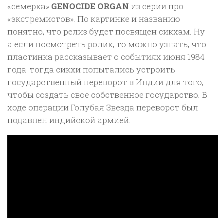
«семерка»
GENOCIDE ORGAN
из серии про
«экстремистов». По картинке и названию
понятно, что релиз будет посвящен сикхам. Ну
а если посмотреть ролик, то можно узнать, что
пластинка рассказывает о событиях июня 1984
года: тогда сикхи попытались устроить
государственный переворот в Индии для того,
чтобы создать свое собственное государство. В
ходе операции Голубая Звезда переворот был
подавлен индийской армией.