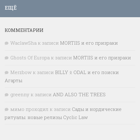
ЕЩЁ
КОММЕНТАРИИ
WaclawSha
к записи
MORTIIS и его призраки
Ghosts Of Europa
к записи
MORTIIS и его призраки
Merzbow
к записи
BILLY ᛟ ODAL и его поиски
Агарты
greenny
к записи
AND ALSO THE TREES
мимо проходил
к записи
Сады и нордические
ритуалы: новые релизы Cyclic Law