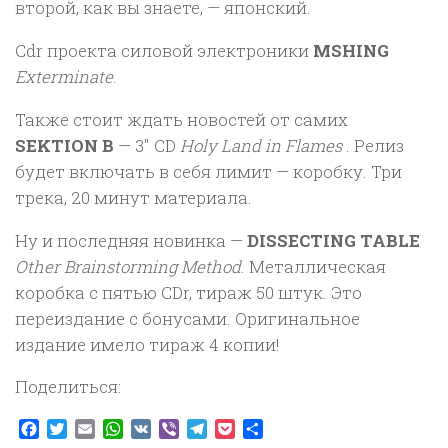
второй, как вы знаете, — японский.
Cdr проекта силовой электроники
MSHING
Exterminate
.
Также стоит ждать новостей от самих
SEKTION B
— 3″ CD
Holy Land in Flames
. Релиз
будет включать в себя лимит — коробку. Три
трека, 20 минут материала.
Ну и последняя новинка —
DISSECTING TABLE
Other Brainstorming Method
. Металлическая
коробка с пятью CDr, тираж 50 штук. Это
переиздание с бонусами. Оригинальное
издание имело тираж 4 копии!
Поделиться:
Facebook
Twitter
Email
WhatsApp
VK
Viber
Telegram
Pocket
Отправить