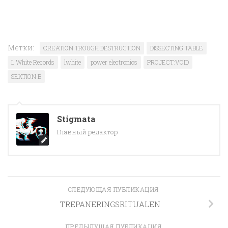
Метки:
CREATION TROUGH DESTRUCTION
DISSECTING TABLE
L.White Records
lwhite
power electronics
PROJECT:VOID
SEKTION B
Stigmata
Главный редактор
СЛЕДУЮЩАЯ ПУБЛИКАЦИЯ
TREPANERINGSRITUALEN
ПРЕДЫДУЩАЯ ПУБЛИКАЦИЯ