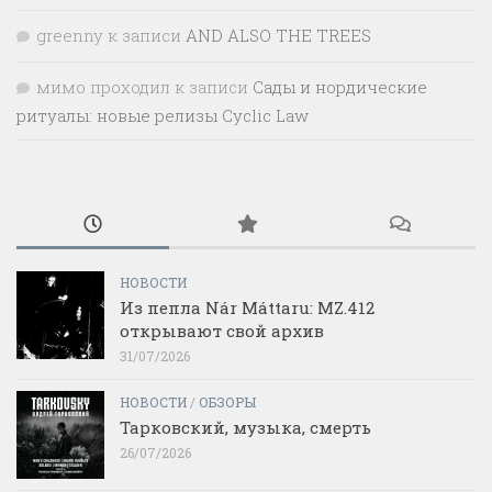
greenny
к записи
AND ALSO THE TREES
мимо проходил
к записи
Сады и нордические
ритуалы: новые релизы Cyclic Law
НОВОСТИ
Из пепла Nár Máttaru: MZ.412
открывают свой архив
31/07/2026
НОВОСТИ
/
ОБЗОРЫ
Тарковский, музыка, смерть
26/07/2026