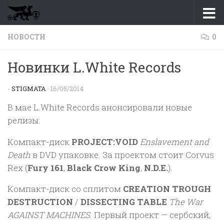
Перейти к содержимому
НОВОСТИ
0
Новинки L.White Records
-
STIGMATA
·
16/05/2014
В мае L.White Records анонсировали новые
релизы:
Компакт-диск
PROJECT:VOID
Enslavement and
Death
в DVD упаковке. За проектом стоит Corvus
Rex (
Fury 161
,
Black Crow King
,
N.D.E.
).
Компакт-диск со сплитом
CREATION TROUGH
DESTRUCTION
/
DISSECTING TABLE
The War
AGAINST MACHINES
. Первый проект — сербский,