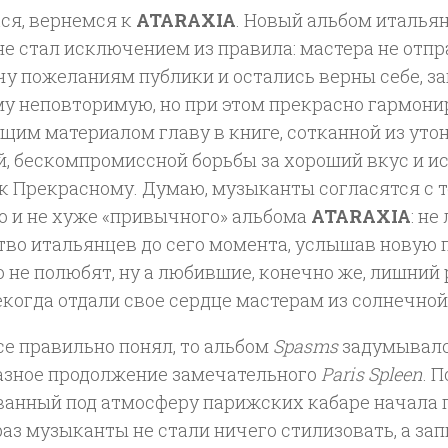
ся, вернемся к
ATARAXIA
. Новый альбом итальян
не стал исключением из правила: мастера не отп
у пожеланиям публики и остались верны себе, за
му неповторимую, но при этом прекрасно гармон
щим материалом главу в книге, сотканной из ут
й, бескомпромиссной борьбы за хороший вкус и 
к Прекрасному. Думаю, музыканты согласятся с т
о и не хуже «привычного» альбома
ATARAXIA
: н
во итальянцев до сего момента, услышав новую п
 не полюбят, ну а любившие, конечно же, лишний 
екогда отдали свое сердце мастерам из солнечной
се правильно понял, то альбом
Spasms
задумывалс
азное продолжение замечательного
Paris Spleen
. 
ванный под атмосферу парижских кабаре начала 
раз музыканты не стали ничего стилизовать, а за