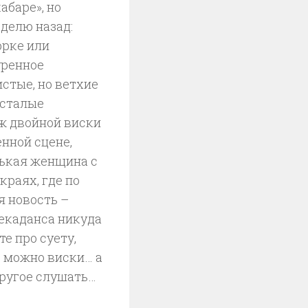
абаре», но
еделю назад:
орке или
уренное
стые, но ветхие
усталые
ж двойной виски
нной сцене,
нькая женщина с
краях, где по
я новость –
екаданса никуда
те про суету,
, можно виски… а
другое слушать…