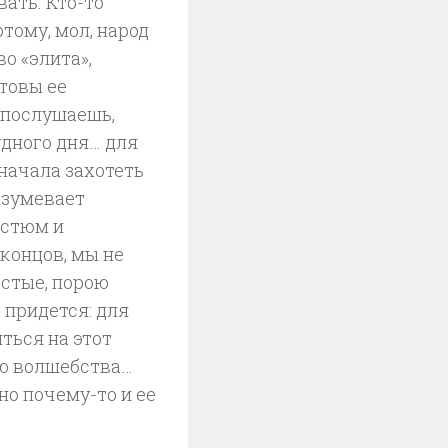
ать. Кто-то
отому, мол, народ
о «элита»,
отовы ее
 послушаешь,
удного дня… для
 начала захотеть
азумевает
остюм и
концов, мы не
стые, порою
 придется: для
ться на этот
ию волшебства…
но почему-то и ее