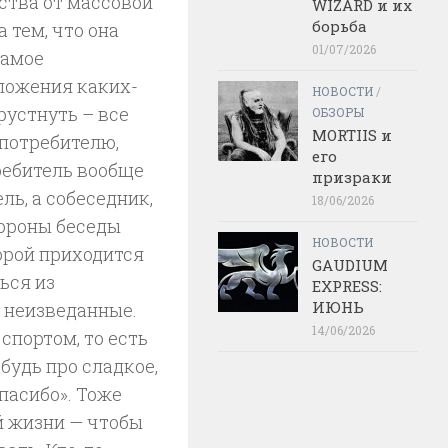
ства от массовой
WIZARD и их
борьба
 тем, что она
01/07/2026
самое
ложения каких-
НОВОСТИ
/
рустнуть – все
ОБЗОРЫ
MORTIIS и
 потребителю,
его
ребитель вообще
призраки
ль, а собеседник,
18/06/2026
тороны беседы
НОВОСТИ
орой приходится
GAUDIUM
ься из
EXPRESS:
ИЮНЬ
 неизведанные.
14/06/2026
спортом, то есть
будь про сладкое,
пасибо». Тоже
й жизни — чтобы