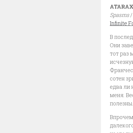
ATARAX
Spasms
Infinite 
В после
Они зав
тот раз 
исчезнув
Франческ
сотен зр
едва ли 
меня. Ве
полезны
Впрочем,
далекого