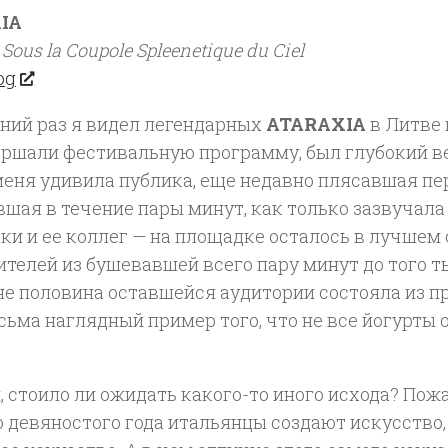
IA
/
Sous la Coupole Spleenetique du Ciel
Fog
дний раз я видел легендарных
ATARAXIA
в Литве 
ершали фестивальную программу, был глубокий ве
меня удивила публика, еще недавно плясавшая пе
шая в течение пары минут, как только зазвучала
и и ее коллег — на площадке осталось в лучшем 
ителей из бушевавшей всего пару минут до того 
не половина оставшейся аудитории состояла из п
сьма наглядный пример того, что не все йогурты 
.
 стоило ли ожидать какого-то иного исхода? Пожал
 девяностого года итальянцы создают искусство, 