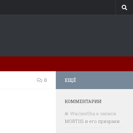
0
ЕЩЁ
КОММЕНТАРИИ
WaclawSha
к записи
MORTIIS и его призраки