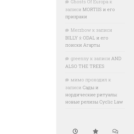
Ghosts Of Europa
к
записи
MORTIIS и его
призраки
Merzbow
к записи
BILLY ᛟ ODAL и его
поиски Агарты
greenny
к записи
AND
ALSO THE TREES
мимо проходил
к
записи
Сады и
нордические ритуалы:
новые релизы Cyclic Law