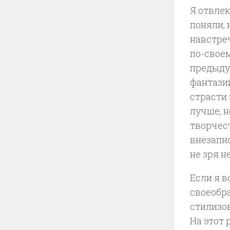
Я отвлек
поняли, 
навстреч
по-свое
предыду
фантази
страсти 
лучше, н
творчест
внезапно
не зря н
Если я в
своеобр
стилизо
На этот 