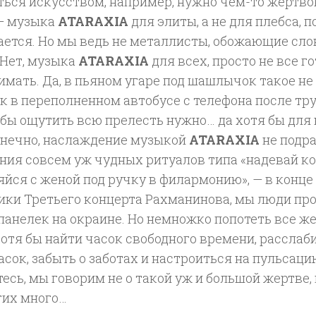
ься искусством, например, нужно чем-то жертвов
— музыка
ATARAXIA
для элиты, а не для плебса, п
ается. Но мы ведь не металлисты, обожающие слов
 Нет, музыка
ATARAXIA
для всех, просто не все г
мать. Да, в пьяном угаре под шашлычок такое не
к в переполненном автобусе с телефона после тр
обы ощутить всю прелесть нужно… да хотя бы для
Конечно, наслаждение музыкой
ATARAXIA
не подр
ния совсем уж чудных ритуалов типа «надевай к
йся с женой под ручку в филармонию», — в конце 
ики Третьего концерта Рахманинова, мы люди про
панелек на окраине. Но немножко попотеть все же
отя бы найти часок свободного времени, расслаби
сок, забыть о заботах и настроиться на пульсац
есь, мы говорим не о такой уж и большой жертве, 
гих много…