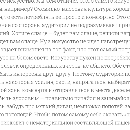
е искусство. А в чем отличие этого самого искус
, например? Очевидно, массовая культура хороша
, то есть потреблять ее просто и комфортно. Это 
ение со стороны аудитории не подразумевает при
лий. Хотите слаще – будет вам слаще, решили взг
дет вам слаще. Ну а искусство не идет навстречу
ащает внимания на тот факт, что этот самый пот
ет на белом свете. Искусству нужен не потребите
человек определенных качеств, не абы кто. Обе с
быть интересны друг другу. Поэтому аудитории п
ь некоторые усилия, расти, напрягаться, выбират
ой зоны комфорта и отправляться в места доселе
быть здоровым — правильно питайся и занимайся 
ь: забудь про мягкий диван, немножко попотей, за
 поголодай. Чтобы потом самому себе сказать «с
роисходит с нематериальной составляющей наше