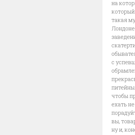
на котор
который 
такая м
Лондоне
заведени
скатерт
обывате
с успевш
обрамле
прекрасн
питейны
чтобы п
ехать не
порадуй
вы, това
ну и, к