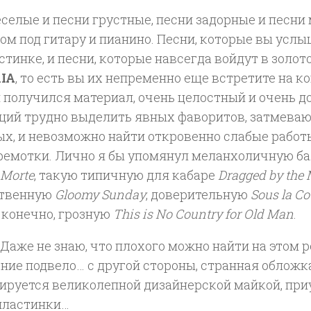
селые и песни грустные, песни задорные и песни
ом под гитару и пианино. Песни, которые вы услы
стинке, и песни, которые навсегда войдут в золот
IA
, то есть вы их непременно еще встретите на к
 получился материал, очень целостный и очень д
ций трудно выделить явных фаворитов, затмева
ых, и невозможно найти откровенно слабые работ
ремотки. Лично я бы упомянул меланхоличную б
 Morte
, такую типичную для кабаре
Dragged by the
ственную
Gloomy Sunday
, доверительную
Sous la Co
 конечно, грозную
This is No Country for Old Man
.
Даже не знаю, что плохого можно найти на этом р
ние подвело… с другой стороны, странная обложк
ируется великолепной дизайнерской майкой, при
пластинки…