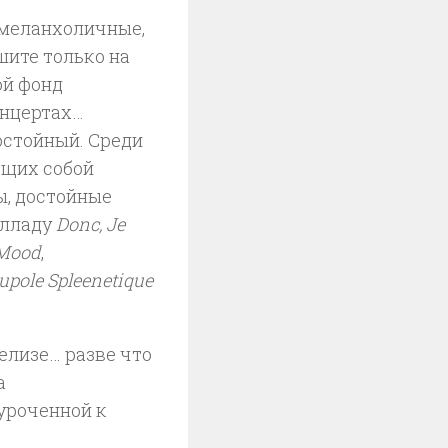
 меланхоличные,
шите только на
ой фонд
онцертах…
остойный. Среди
ющих собой
ы, достойные
алладу
Donc, Je
 Mood
,
upole Spleenetique
елизе… разве что
а
уроченной к