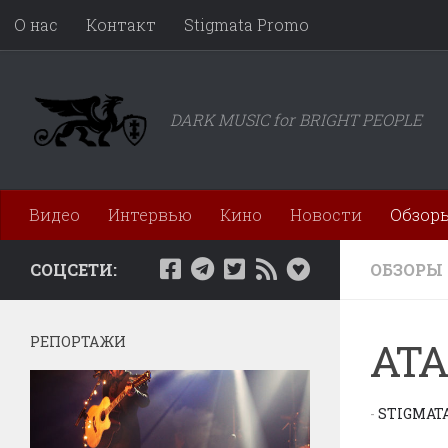
О нас
Контакт
Stigmata Promo
Перейти к содержимому
DARK MUSIC for BRIGHT PEOPLE
Видео
Интервью
Кино
Новости
Обзор
СОЦСЕТИ:
ОБЗОРЫ
РЕПОРТАЖИ
ATA
-
STIGMAT