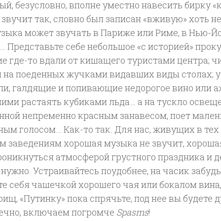
ый, безусловно, вполне уместно навесить бирку «к
звучит так, словно был записан «вживую» хоть н
узыка может звучать в Париже или Риме, в Нью-Й
… Представьте себе небольшое «с историей» прок
е где-то вдали от кишащего туристами центра; чи
и на поеденных жучками видавших виды столах; 
ли, галдящие и попивающие недорогое вино или а
ими растаять кубиками льда… а на тускло освеще
нной непременно красным занавесом, поет мале
ым голосом… Как-то так. Для нас, живущих в тех 
м заведениям хорошая музыка не звучит, хороша
роникнуться атмосферой грустного праздника и д
 нужно. Устраивайтесь поудобнее, на часик забудь
те себя чашечкой хорошего чая или бокалом вина
рищ, «Путинку» пока спрячьте, под нее вы будете 
онечно, включаем погромче
Spasms
!