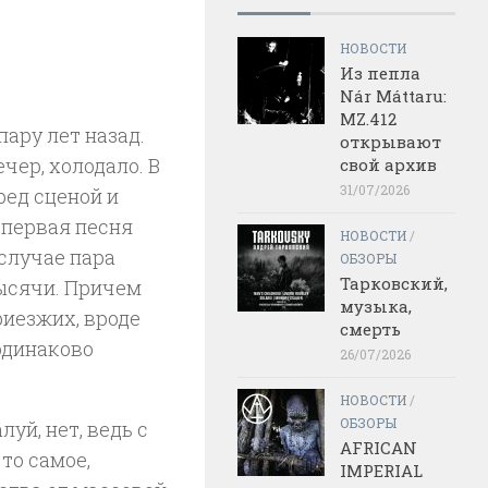
НОВОСТИ
Из пепла
Nár Máttaru:
MZ.412
пару лет назад.
открывают
чер, холодало. В
свой архив
31/07/2026
ред сценой и
 первая песня
НОВОСТИ
/
случае пара
ОБЗОРЫ
Тарковский,
тысячи. Причем
музыка,
риезжих, вроде
смерть
одинаково
26/07/2026
НОВОСТИ
/
ОБЗОРЫ
уй, нет, ведь с
AFRICAN
то самое,
IMPERIAL