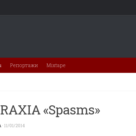
ы
Репортажи
Mixtape
RAXIA «Spasms»
A
·
11/01/2014