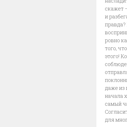
насладит
скажет 
и разбег
правда?
восприни
ровно ка
того, чт
этого! 
соблюде
отправля
поклонн
даже из 
начала х
самый ча
Согласит
для мно