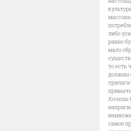
настояще
культуры
массовая
потребл
либо уси
равно бу
мало обр
существу
то есть 
должны 
прилагат
привычн
Хочешь 
напрягис
немножко
самое п