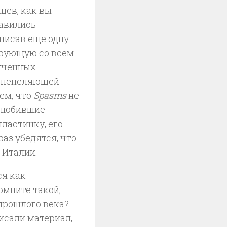
цев, как вы
равились
писав еще одну
ирующую со всем
онченных
испепеляющей
ем, что
Spasms
не
е любившие
ластинку, его
раз убедятся, что
 Италии.
я как
Помните такой,
прошлого века?
писали материал,