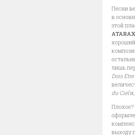
Песни ве
в основн
этой пла
ATARAX
хороший
компози
остальн
лишь пе
Dois Etre
величе
du Ciel
и,
Плохое? 
оформле
компенс
выходу 