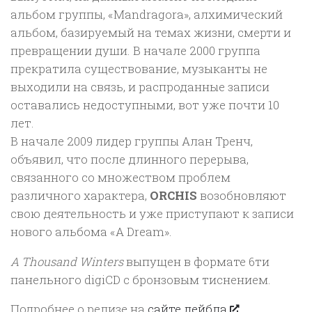
альбом группы, «Mandragora», алхимический
альбом, базируемый на темах жизни, смерти и
превращении души. В начале 2000 группа
прекратила существование, музыканты не
выходили на связь, и распроданные записи
оставались недоступными, вот уже почти 10
лет.
В начале 2009 лидер группы Алан Тренч,
объявил, что после длинного перерыва,
связанного со множеством проблем
различного характера,
ORCHIS
возобновляют
свою деятельность и уже приступают к записи
нового альбома «A Dream».
A Thousand Winters
выпущен в формате 6ти
панельного digiCD с бронзовым тиснением.
Подробнее о релизе на
сайте лейбла
.