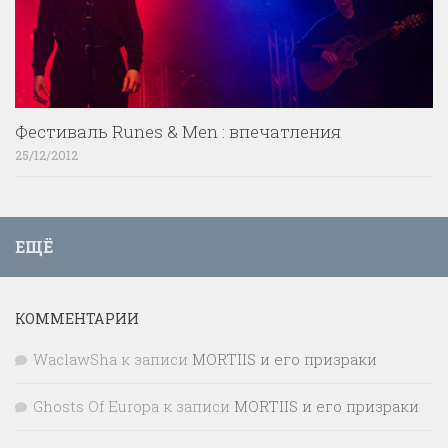
Фестиваль Runes & Men : впечатления
25/12/2012
ЕЩЁ
КОММЕНТАРИИ
WaclawSha
к записи
MORTIIS и его призраки
Ghosts Of Europa
к записи
MORTIIS и его призраки