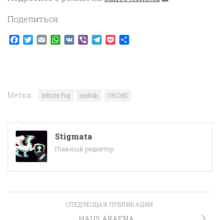
Поделиться:
Facebook
Twitter
Email
WhatsApp
VK
Viber
Telegram
Pocket
Отправить
Метки:
Infinite Fog
neofolk
ORCHIS
Stigmata
Главный редактор
СЛЕДУЮЩАЯ ПУБЛИКАЦИЯ
HAUS ARAFNA