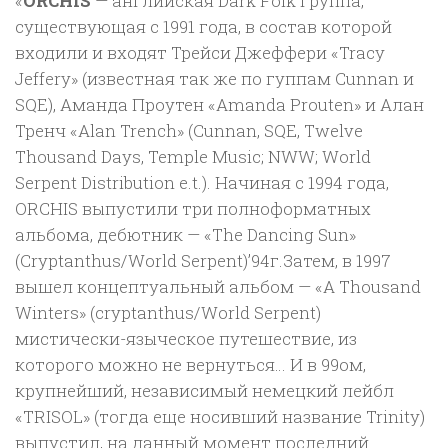
«
ORCHIS
— английская Dark Folk группа,
существующая с 1991 года, в состав которой
входили и входят Трейси Джеффери «Tracy
Jeffery» (известная так же по гуппам Cunnan и
SQE), Аманда Проутен «Amanda Prouten» и Алан
Тренч «Alan Trench» (Cunnan, SQE, Twelve
Thousand Days, Temple Music; NWW; World
Serpent Distribution e.t.). Начиная с 1994 года,
ORCHIS выпустили три полноформатных
альбома, дебютник — «The Dancing Sun»
(Cryptanthus/World Serpent)’94г.Затем, в 1997
вышел концептуальный альбом — «A Thousand
Winters» (cryptanthus/World Serpent)
мистически-языческое путешествие, из
которого можно не вернуться… И в 99ом,
крупнейший, независимый немецкий лейбл
«TRISOL» (тогда еще носивший название Trinity)
выпустил, на данный момент последний