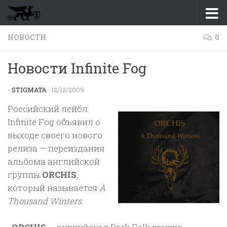
Перейти к содержимому
НОВОСТИ
0
Новости Infinite Fog
-
STIGMATA
·
12/12/2009
Российский лейбл
Infinite Fog объявил о
выходе своего нового
релиза — переиздания
альбома английской
группы
ORCHIS
,
который называется
A
Thousand Winters
.