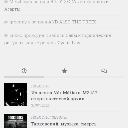
Merzbow
к записи
BILLY ᛟ ODAL и его поиски
Агарты
greenny
к записи
AND ALSO THE TREES
мимо проходил
к записи
Сады и нордические
ритуалы: новые релизы Cyclic Law
НОВОСТИ
Из пепла Nár Máttaru: MZ.412
открывают свой архив
31/07/2026
НОВОСТИ
/
ОБЗОРЫ
Тарковский, музыка, смерть