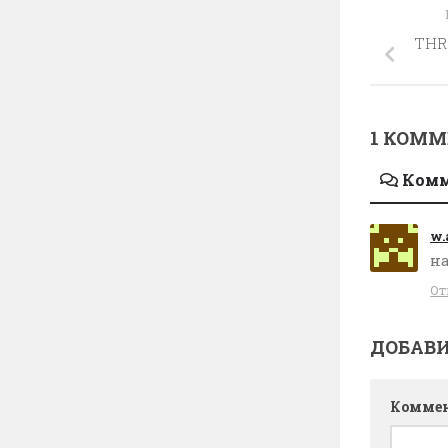
THR
1 КОМ
Ком
w.a
на
От
ДОБАВ
Комме