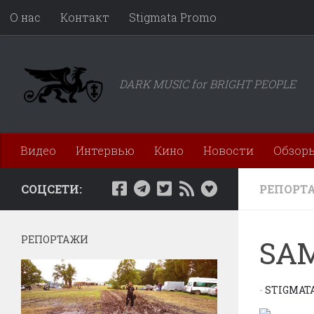
О нас
Контакт
Stigmata Promo
Перейти к содержимому
DARK MUSIC for BRIGHT PEOPLE
Видео
Интервью
Кино
Новости
Обзор
СОЦСЕТИ:
РЕПОРТ
РЕПОРТАЖИ
SAM
-
STIGMAT