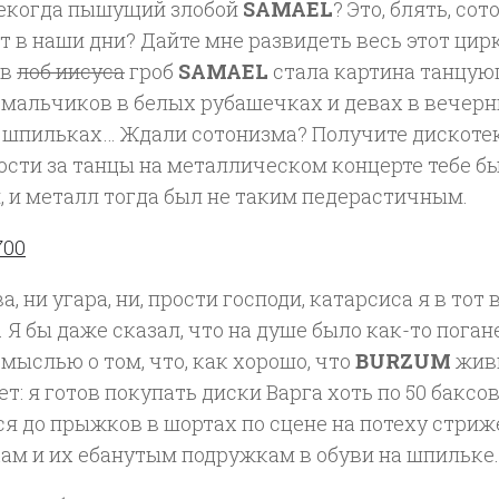
екогда пышущий злобой
SAMAEL
? Это, блять, со
 в наши дни? Дайте мне развидеть весь этот цир
 в
лоб иисуса
гроб
SAMAEL
стала картина танцую
 мальчиков в белых рубашечках и девах в вечерн
а шпильках… Ждали сотонизма? Получите дискотек
сти за танцы на металлическом концерте тебе бы
, и металл тогда был не таким педерастичным.
а, ни угара, ни, прости господи, катарсиса я в тот 
 Я бы даже сказал, что на душе было как-то поган
 мыслью о том, что, как хорошо, что
BURZUM
жив
т: я готов покупать диски Варга хоть по 50 баксов
ся до прыжков в шортах по сцене на потеху стр
ам и их ебанутым подружкам в обуви на шпильке.