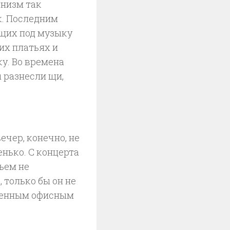
тонизм так
к. Последним
щих под музыку
их платьях и
у. Во времена
 разнесли щи,
вечер, конечно, не
енько. С концерта
ьем не
, только бы он не
иженным офисным