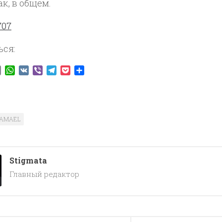
ак, в общем.
ься:
ook
tter
Email
WhatsApp
VK
Viber
Telegram
Pocket
Отправить
SAMAEL
Stigmata
Главный редактор