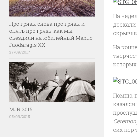
На неде
Про грязь, снова про грязь, и
доехали 
опять про грязь: как мы
скрывшис
съездили на юбилейный Menuo
Juodaragis XX
На конце
27/09/2017
творчес
которых
Помню, п
казался
MJR 2015
прослуш
05/09/2015
Ceremony
сих пор 