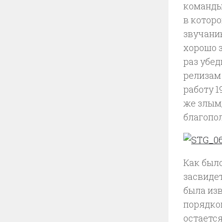
команды.
в которо
звучан
хорошо з
раз убед
релизам 
работу 1
же злым,
благопо
Как было
засвиде
была изв
порядком
остается