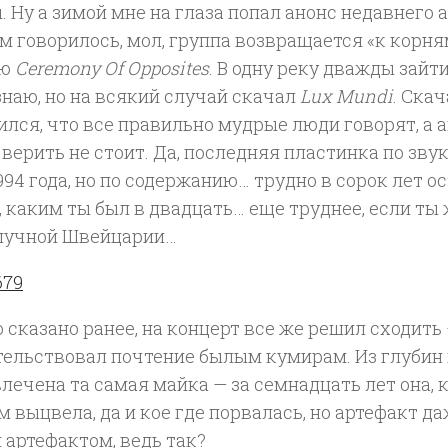
 Ну а зимой мне на глаза попал анонс недавнего
м говорилось, мол, группа возвращается «к корням
ию
Ceremony Of Opposites
. В одну реку дважды зайти
наю, но на всякий случай скачал
Lux Mundi
. Ска
ился, что все правильно мудрые люди говорят, а 
верить не стоит. Да, последняя пластинка по зву
994 года, но по содержанию… трудно в сорок лет 
 каким ты был в двадцать… еще труднее, если ты
лучной Швейцарии…
 сказано ранее, на концерт все же решил сходить
тельствовал почтение былым кумирам. Из глубин
лечена та самая майка — за семнадцать лет она, 
 выцвела, да и кое где порвалась, но артефакт д
 артефактом, ведь так?