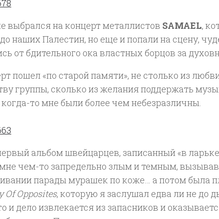
ле выбрался на концерт металлистов
SAMAEL
, к
до наших Палестин, но еще и попали на сцену, ч
ь от бдительного ока властных борцов за духовн
рт пошел «по старой памяти», не столько из люб
тву группы, сколько из желания поддержать музы
 когда-то мне были более чем небезразличны.
ервый альбом швейцарцев, записанный «в ларьке»
 мне чем-то запредельно злым и темным, вызыва
ивании парады мурашек по коже… а потом была 
 Of Opposites
, которую я заслушал едва ли не до д
то и дело извлекается из запасников и оказываетс