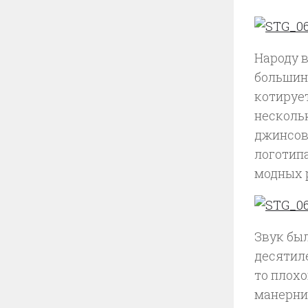
Народу в
большин
котирует
нескольк
джинсов
логотип
модных р
Звук бы
десятил
то плох
манерни