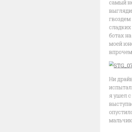
самый н
выглядит
гвоздем
сладких
ботах н
моей юно
впрочем
Ни драйв
испытал.
я ушел с
выступае
опустил
мальчик