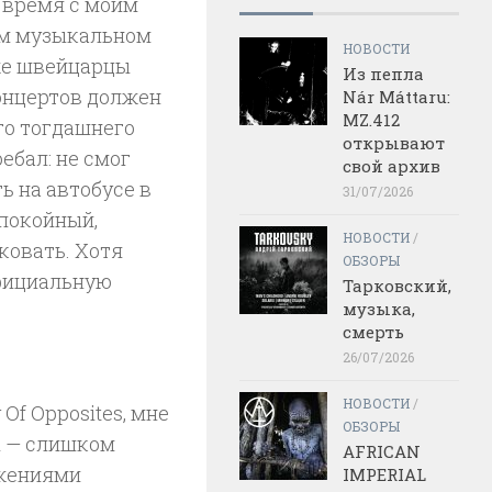
 время с моим
ом музыкальном
НОВОСТИ
же швейцарцы
Из пепла
онцертов должен
Nár Máttaru:
MZ.412
го тогдашнего
открывают
ебал: не смог
свой архив
ь на автобусе в
31/07/2026
спокойный,
НОВОСТИ
/
ковать. Хотя
ОБЗОРЫ
официальную
Тарковский,
музыка,
смерть
26/07/2026
НОВОСТИ
/
Of Opposites, мне
ОБЗОРЫ
ы — слишком
AFRICAN
ижениями
IMPERIAL