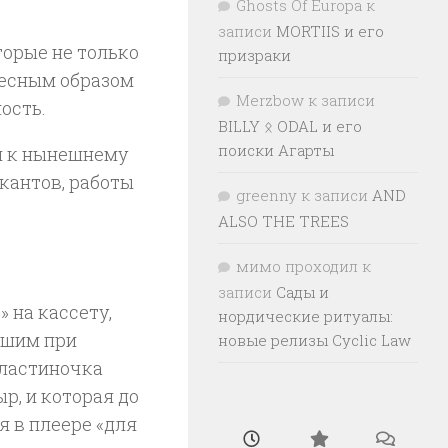
Ghosts Of Europa
к
записи
MORTIIS и его
оторые не только
призраки
удесным образом
Merzbow
к записи
ость.
BILLY ᛟ ODAL и его
поиски Агарты
ви к нынешнему
кантов, работы
greenny
к записи
AND
ALSO THE TREES
мимо проходил
к
записи
Сады и
 на кассету,
нордические ритуалы:
вшим при
новые релизы Cyclic Law
пластиночка
ыр, и которая до
я в плеере «для