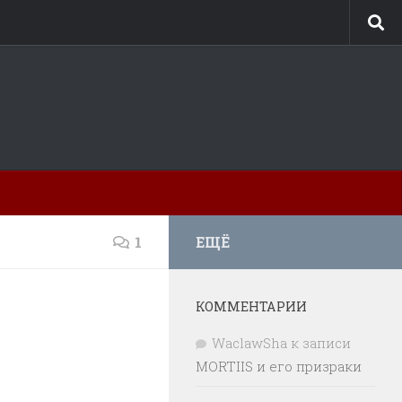
1
ЕЩЁ
КОММЕНТАРИИ
WaclawSha
к записи
MORTIIS и его призраки