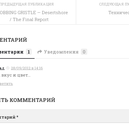
ПРЕДЫДУЩАЯ ПУБЛИКАЦИЯ
СЛЕДУЮЩАЯ П
OBBING GRISTLE — Desertshore
Техниче
/ The Final Report
МЕНТАРИЙ
ментарии
1
Уведомления
0
.r.
28/09/2012 в 14:16
 вкус и цвет…
ветить
ИТЬ КОММЕНТАРИЙ
нтарий
*