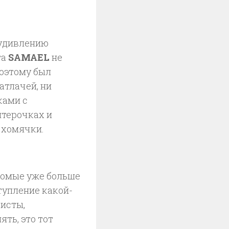
 удивлению
та
SAMAEL
не
поэтому был
атлачей, ни
ками с
итерочках и
 хомячки.
акомые уже больше
тупление какой-
исты,
ть, это тот