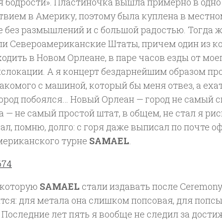
я бодрости». Пластиночка вышла примерно в одно
твием в Америку, поэтому была куплена в местн
е без размышлений и с большой радостью. Тогда 
ли Североамериканские Штаты, причем один из к
одить в Новом Орлеане, в паре часов езды от мое
слокации. А я концерт бездарнейшим образом про
акомого с машиной, который бы меня отвез, а ехат
город побоялся… Новый Орлеан — город не самый 
 — не самый простой штат, в общем, не стал я рис
л, помню, долго: с горя даже выписал по почте 
мериканского турне
SAMAEL
.
 которую
SAMAEL
стали издавать после Ceremony 
тся: для метала она слишком попсовая, для попс
 Последние лет пять я вообще не следил за дост