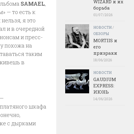
WIZARD и их
 альбома
SAMAEL
,
борьба
» — то есть к
01/07/2026
 нельзя, я это
НОВОСТИ
/
чал и в очередной
ОБЗОРЫ
анонсам и пресс-
MORTIIS и
ку похожа на
его
призраки
оставаться таким
18/06/2026
 живешь в
НОВОСТИ
GAUDIUM
EXPRESS:
ИЮНЬ
 —
14/06/2026
 платяного шкафа
конечно,
аже с дырками