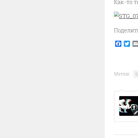
Как-то т
Поделит
Faceb
Twi
Метки: