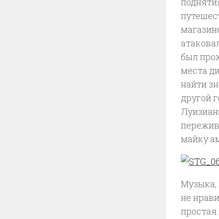
подняти
путешес
магазин
атакова
был прох
места ди
найти зн
другой 
Луизиана
пережива
майку а
Музыка,
не нрави
простая.