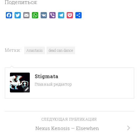
Поделиться:
Facebook
Twitter
Email
WhatsApp
VK
Viber
Telegram
Pocket
Отправить
Метки:
Anastasis
dead can dance
Stigmata
Главный редактор
СЛЕДУЮЩАЯ ПУБЛИКАЦИЯ
Nexus Kenosis — Elsewhen