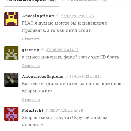
Apocalyptic art
27/06/2012 в 13:26
FLAC я думаю могли бы и подешевле
продавать, а то как диги стоит
Ответить
greenny
27/06/2012 в 14:35
а смысл покупать флак? сразу уже CD брать
Ответить
Anonimous Sapiens
27/06/2012 в 19:15
Вот тебе и «диск ценится за тёплое ламповое
оформление»
Ответить
Polarlicht
02/07/2012 в 23:39
Здорово семпл звучит! Крутой альбом
наверное…