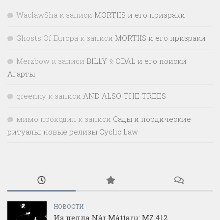
WaclawSha
к записи
MORTIIS и его призраки
Ghosts Of Europa
к записи
MORTIIS и его призраки
Merzbow
к записи
BILLY ᛟ ODAL и его поиски
Агарты
greenny
к записи
AND ALSO THE TREES
мимо проходил
к записи
Сады и нордические
ритуалы: новые релизы Cyclic Law
НОВОСТИ
Из пепла Nár Máttaru: MZ.412