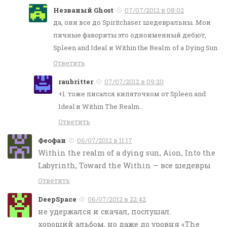
Незваный Ghost
07/07/2012 в 08:02
да, они все до Spiritchaser шедевральны. Мои
личные фавориты это одноименный дебют,
Spleen and Ideal и Within the Realm of a Dying Sun
Ответить
raubritter
07/07/2012 в 09:20
+1. тоже писался кипяточком от Spleen and
Ideal и Within The Realm..
Ответить
Феофан
06/07/2012 в 11:17
Within the realm of a dying sun, Aion, Into the
Labyrinth, Toward the Within — все шедевры
Ответить
DeepSpace
06/07/2012 в 22:42
не удержался и скачал, послушал.
хороший альбом, но даже до уровня «The