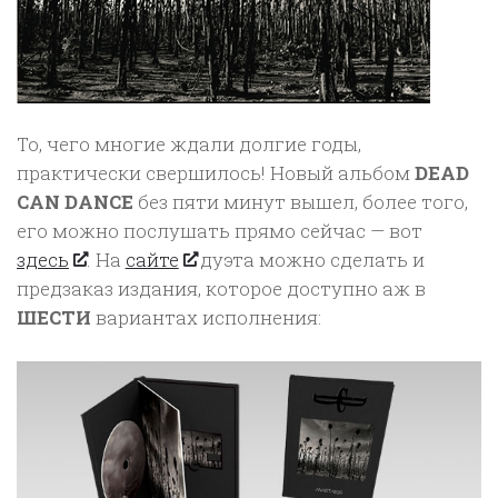
То, чего многие ждали долгие годы,
практически свершилось! Новый альбом
DEAD
CAN DANCE
без пяти минут вышел, более того,
его можно послушать прямо сейчас — вот
здесь
. На
сайте
дуэта можно сделать и
предзаказ издания, которое доступно аж в
ШЕСТИ
вариантах исполнения: