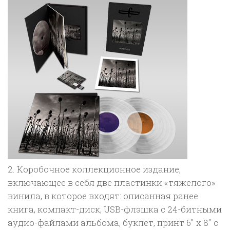
2. Коробочное коллекционное издание,
включающее в себя две пластинки «тяжелого»
винила, в которое входят: описанная ранее
книга, компакт-диск, USB-флэшка с 24-битными
аудио-файлами альбома, буклет, принт 6″ x 8″ с