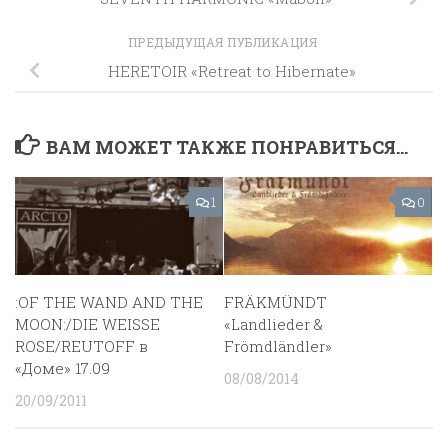
ПРЕДЫДУЩАЯ ПУБЛИКАЦИЯ
HERETOIR «Retreat to Hibernate»
ВАМ МОЖЕТ ТАКЖЕ ПОНРАВИТЬСЯ...
1
0
:OF THE WAND AND THE
FRÄKMÜNDT
MOON:/DIE WEISSE
«Landlieder &
ROSE/REUTOFF в
Frömdländler»
«Доме» 17.09
08/08/2014
20/09/2011