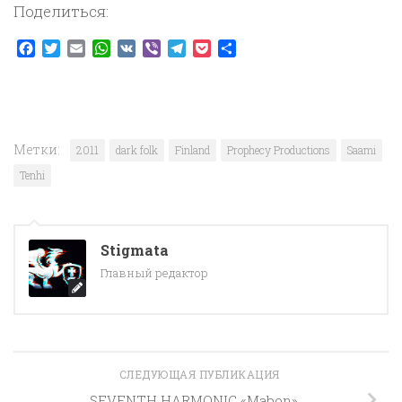
Поделиться:
Facebook
Twitter
Email
WhatsApp
VK
Viber
Telegram
Pocket
Отправить
Метки:
2011
dark folk
Finland
Prophecy Productions
Saami
Tenhi
Stigmata
Главный редактор
СЛЕДУЮЩАЯ ПУБЛИКАЦИЯ
SEVENTH HARMONIC «Mabon»