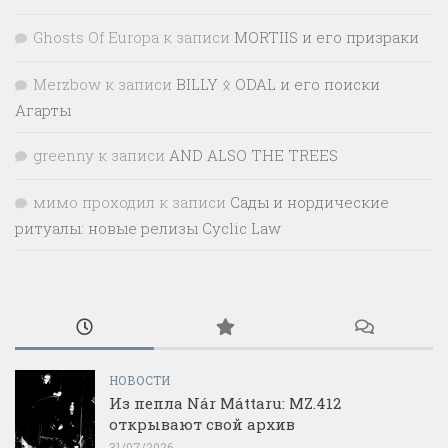
Ghosts Of Europa
к записи
MORTIIS и его призраки
Merzbow
к записи
BILLY ᛟ ODAL и его поиски
Агарты
greenny
к записи
AND ALSO THE TREES
мимо проходил
к записи
Сады и нордические
ритуалы: новые релизы Cyclic Law
НОВОСТИ
Из пепла Nár Máttaru: MZ.412
открывают свой архив
31/07/2026