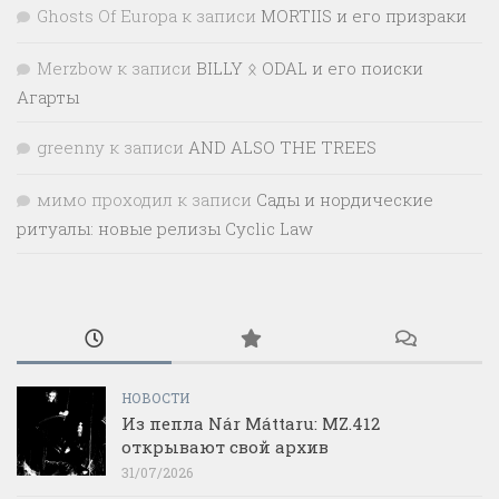
Ghosts Of Europa
к записи
MORTIIS и его призраки
Merzbow
к записи
BILLY ᛟ ODAL и его поиски
Агарты
greenny
к записи
AND ALSO THE TREES
мимо проходил
к записи
Сады и нордические
ритуалы: новые релизы Cyclic Law
НОВОСТИ
Из пепла Nár Máttaru: MZ.412
открывают свой архив
31/07/2026