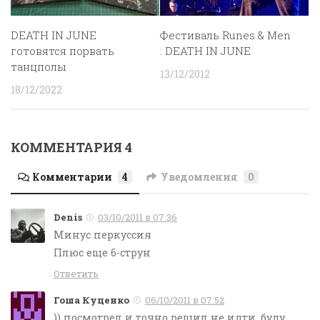
DEATH IN JUNE
Фестиваль Runes & Men
готовятся порвать
: DEATH IN JUNE
танцполы
13/12/2012
18/12/2022
КОММЕНТАРИЯ 4
Комментарии
4
Уведомления
0
Denis
03/10/2011 в 07:36
Минус перкуссия
Плюс еще 6-струн
Ответить
Гоша Куценко
06/10/2011 в 07:52
)) посмотрел и точно решил не идти, буду