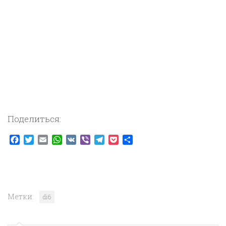
Поделиться:
Facebook
Twitter
Email
WhatsApp
VK
Viber
Telegram
Pocket
Отправить
Метки:
di6