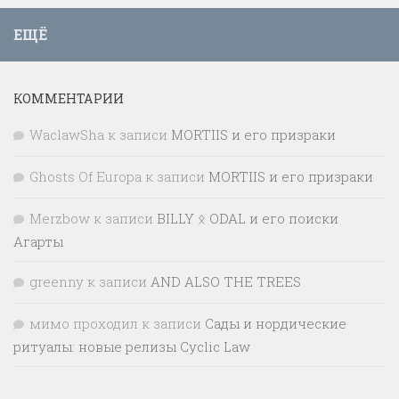
ЕЩЁ
КОММЕНТАРИИ
WaclawSha
к записи
MORTIIS и его призраки
Ghosts Of Europa
к записи
MORTIIS и его призраки
Merzbow
к записи
BILLY ᛟ ODAL и его поиски
Агарты
greenny
к записи
AND ALSO THE TREES
мимо проходил
к записи
Сады и нордические
ритуалы: новые релизы Cyclic Law