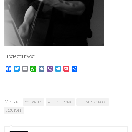
Поделиться:
Facebook
Twitter
Email
WhatsApp
VK
Viber
Telegram
Pocket
Отправить
Метки:
:OTWATM:
ARCTO PROMO
DIE WEISSE ROSE
REUTOFF