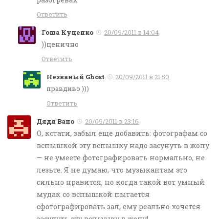
Ответить
Гоша Куценко
20/09/2011 в 14:04
))ценично
Ответить
Незваный Ghost
20/09/2011 в 21:50
правдиво )))
Ответить
Дядя Вано
20/09/2011 в 23:16
О, кстати, забыл еще добавить: фотографам со
вспышкой эту вспышку надо засунуть в жопу
— не умеете фотографировать нормально, не
лезьте. Я не думаю, что музыкантам это
сильно нравится, но когда такой вот умный
мудак со вспышкой пытается
сфотографировать зал, ему реально хочется
засунуть эту вспышку в жопу!