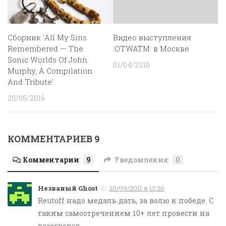
Сборник ‘All My Sins
Видео выступления
Remembered — The
:OTWATM: в Москве
Sonic Worlds Of John
01/04/2010
Murphy, A Compilation
And Tribute’
20/05/2016
КОММЕНТАРИЕВ 9
Комментарии
9
Уведомления
0
Незваный Ghost
20/09/2011 в 13:26
Reutoff надо медаль дать, за волю к победе. С
таким самоотречением 10+ лет провести на
разогревах