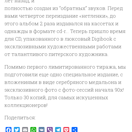
лет назад, и
полностью создан из “обратных” звуков. Перед
вами четвертое переиздание «нетленки», до
этого альбом 2 раза издавался на кассетах и
однажды в формате cd-r… Теперь пришло время
для CD, упакованного в люксовый Digibook c
эксклюзивными художественными работами
от талантливого питерского художника.
Помимо первого лимитированного тиража, мы
подготовили еще одно специальное издание, с
вложениями в виде серебряного медальона и
эксклюзивного фото с фото-сессий начала 90х!
Только 30 копий, для самых искушенных
коллекционеров!
Поделиться:
Facebook
Twitter
Email
WhatsApp
VK
Viber
Telegram
Pocket
Отправить