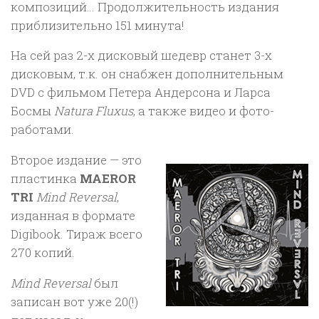
композиций… Продолжительность издания
приблизительно 151 минута!
На сей раз 2-х дисковый шедевр станет 3-х
дисковым, т.к. он снабжен дополнительным
DVD с фильмом Петера Андерсона и Ларса
Босмы
Natura Fluxus
, а также видео и фото-
работами.
Второе издание — это
пластинка
MAEROR
TRI
Mind Reversal
,
изданная в формате
Digibook. Тираж всего
270 копий.
Mind Reversal
был
записан вот уже 20(!)