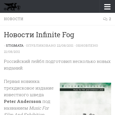
Перейти к содержимому
НОВОСТИ
2
Новости Infinite Fog
-
STIGMATA
· ОПУБЛИКОВАНО
22/08/2011
· ОБНОВЛЕНО
21/08/2011
Российский лейбл подготовил несколько новых
изданий.
Первая новинка:
трехдисковое издание
известного шведа
Peter Andersson
под
названием
Music For
Film And Exhibition