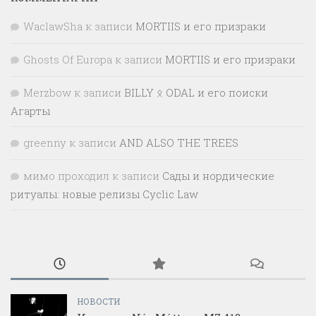
WaclawSha
к записи
MORTIIS и его призраки
Ghosts Of Europa
к записи
MORTIIS и его призраки
Merzbow
к записи
BILLY ᛟ ODAL и его поиски
Агарты
greenny
к записи
AND ALSO THE TREES
мимо проходил
к записи
Сады и нордические
ритуалы: новые релизы Cyclic Law
НОВОСТИ