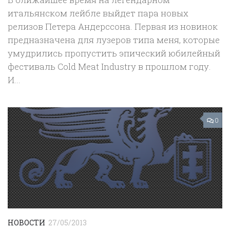
итальянском лейбле выйдет пара новых
релизов Петера Андерссона. Первая из новинок
предназначена для лузеров типа меня, которые
умудрились пропустить эпический юбилейный
фестиваль Cold Meat Industry в прошлом году.
И...
0
НОВОСТИ
27/05/2013