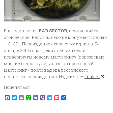
Еще один релиз
BAD SECTOR
, появившийся
этой весной. Релиз далеко не монументальный
— 3″ CDr. Переиздание старого материала. В
январе 2010 года треки альбома были
подвергнуты новому мастерингу (подозреваю,
многие вздрогнули, услышав про «новый
мастеринг», после выхода российского
недавнего переиздания). Издатель —
Taâlem
.
Поделиться:
Facebook
Twitter
Email
WhatsApp
VK
Viber
Telegram
Pocket
Отправить