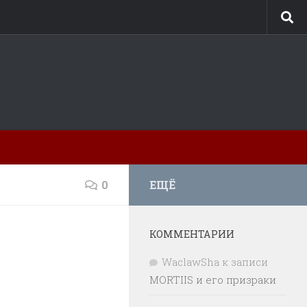
0
ЕЩЁ
КОММЕНТАРИИ
WaclawSha
к записи
MORTIIS и его призраки