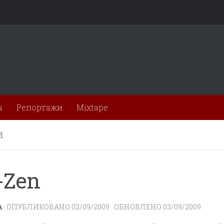
ы
Репортажи
Mixtape
И
-Zen
A
· ОПУБЛИКОВАНО
02/09/2009
· ОБНОВЛЕНО
03/09/2009