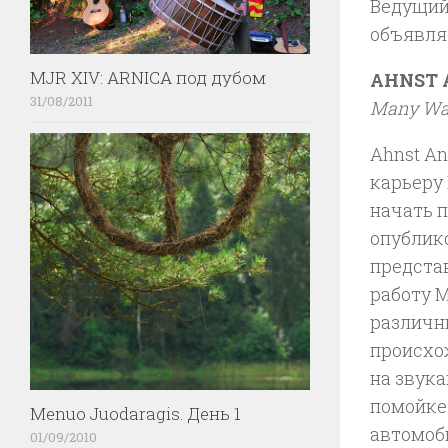
Ведущий
объявляе
MJR XIV: ARNICA под дубом
AHNST 
31/08/2011
Many Wa
Ahnst A
карьеру 
начать п
опублико
предста
работу M
различн
происхож
на звук
помойке 
Menuo Juodaragis. День 1
автомоби
01/09/2010