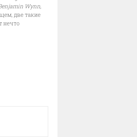
Benjamin Wynn
,
щем, две такие
т нечто