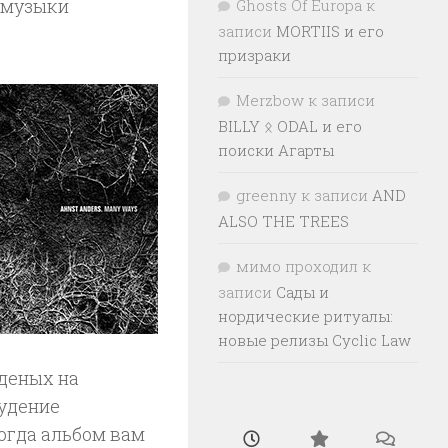
 музыки
Ghosts Of Europa
к
записи
MORTIIS и его
призраки
Merzbow
к записи
BILLY ᛟ ODAL и его
поиски Агарты
greenny
к записи
AND
ALSO THE TREES
мимо проходил
к
записи
Сады и
нордические ритуалы:
новые релизы Cyclic Law
йденых на
гудение
огда альбом вам