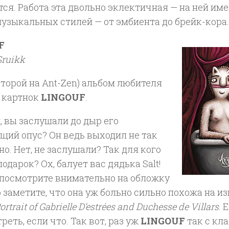
ся. Работа эта двольно эклектичная — на ней им
узыкальных стилей — от эмбиента до брейк-кора.
F
Gruikk
торой на Ant-Zen) альбом любителя
 картнок
LINGOUF
.
 вы заслушали до дыр его
щий опус? Он ведь выходил не так
но. Нет, не заслушали? Так для кого
подарок? Ох, балует вас дядька Salt!
 посмотрите внимательно на обложку
о заметите, что она уж больно сильно похожа на 
ortrait of Gabrielle D’estrées and Duchesse de Villars
. 
реть, если что. Так вот, раз уж
LINGOUF
так с кл