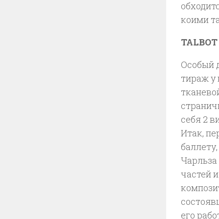
обходитс
коими та
TALBOT
Особый д
тираж у 
тканево
странич
себя 2 в
Итак, пе
баллету
Чарльза 
частей 
компози
состояв
его рабо