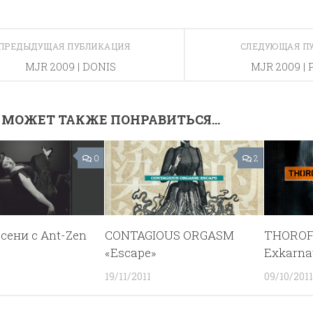
ПРЕДЫДУЩАЯ ПУБЛИКАЦИЯ
СЛЕДУЮЩАЯ П
MJR 2009 | DONIS
MJR 2009 | 
 МОЖЕТ ТАКЖЕ ПОНРАВИТЬСЯ...
0
2
сени с Ant-Zen
CONTAGIOUS ORGASM
THOROF
«Escape»
Exkarna
19/11/2011
09/10/2011