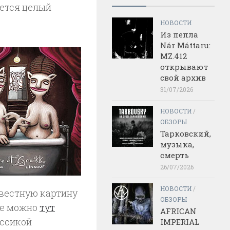
еется целый
НОВОСТИ
Из пепла
Nár Máttaru:
MZ.412
открывают
свой архив
31/07/2026
НОВОСТИ
/
ОБЗОРЫ
Тарковский,
музыка,
смерть
26/07/2026
НОВОСТИ
/
известную картину
ОБЗОРЫ
Ее можно
тут
AFRICAN
ассикой
IMPERIAL