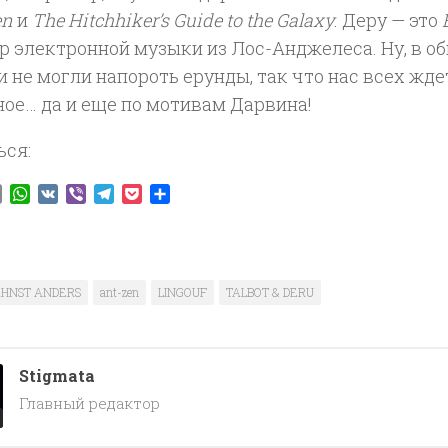
en
и
The Hitchhiker’s Guide to the Galaxy
. Деру — это
 электронной музыки из Лос-Анджелеса. Ну, в об
 не могли напороть ерунды, так что нас всех жде
ое… да и еще по мотивам Дарвина!
ься:
ook
tter
Email
WhatsApp
VK
Viber
Telegram
Pocket
Отправить
HNST ANDERS
ant-zen
LINGOUF
TALBOT & DERU
Stigmata
Главный редактор