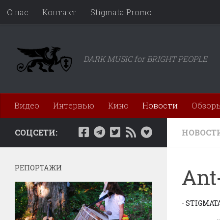
О нас
Контакт
Stigmata Promo
Перейти к содержимому
DARK MUSIC for BRIGHT PEOPLE
Видео
Интервью
Кино
Новости
Обзор
СОЦСЕТИ:
НОВОСТ
РЕПОРТАЖИ
Ant
-
STIGMAT