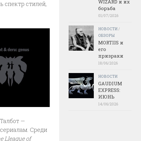
WIZARD и их
сь спектр стилей,
борьба
01/07/2026
НОВОСТИ
/
ОБЗОРЫ
MORTIIS и
его
призраки
18/06/2026
НОВОСТИ
GAUDIUM
EXPRESS:
ИЮНЬ
14/06/2026
 Талбот —
сериалам. Среди
e Lleague of