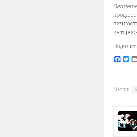
Gentlem
продюсер
личности
интересн
Поделит
Faceb
Twi
Метки:
A