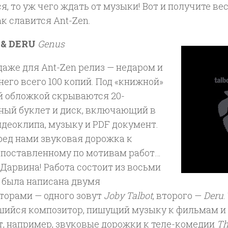
я, то уж чего ждать от музыки! Вот и получите ве
к славится Ant-Zen.
 & DERU
Genus
аже для Ant-Zen релиз — недаром и
него всего 100 копий. Под «книжной»
й обложкой скрываются 20-
ный буклет и диск, включающий в
идеоклипа, музыку и PDF документ.
ред нами звуковая дорожка к
, поставленному по мотивам работ…
Дарвина! Работа состоит из восьми
и была написана двумя
торами — одного зовут
Joby Talbot
, второго —
Deru
.
шийся композитор, пишущий музыку к фильмам и 
т, например, звуковые дорожки к теле-комедии
Th