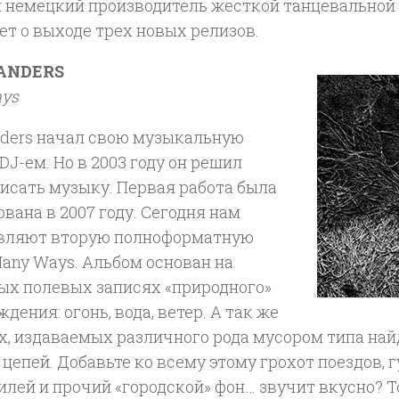
 немецкий производитель жесткой танцевальной
т о выходе трех новых релизов.
ANDERS
ys
nders начал свою музыкальную
DJ-ем. Но в 2003 году он решил
исать музыку. Первая работа была
вана в 2007 году. Сегодня нам
вляют вторую полноформатную
any Ways. Альбом основан на
ых полевых записях «природного»
дения: огонь, вода, ветер. А так же
ах, издаваемых различного рода мусором типа на
цепей. Добавьте ко всему этому грохот поездов, 
лей и прочий «городской» фон… звучит вкусно? Т