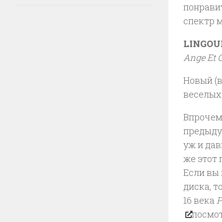
понравит
спектр м
LINGOU
Ange Et 
Новый (в
веселых
Впрочем,
предыду
уж и дав
же этот 
Если вы
диска, т
16 века
P
посмот