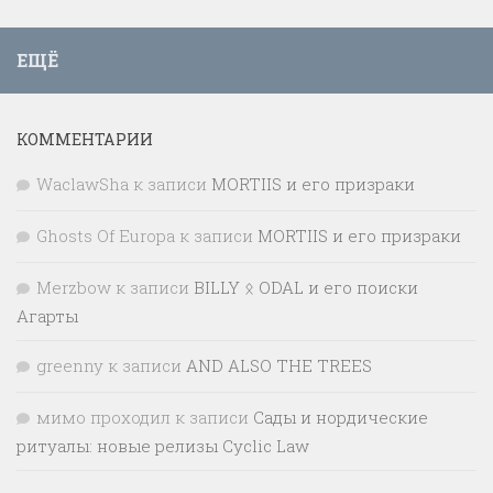
ЕЩЁ
КОММЕНТАРИИ
WaclawSha
к записи
MORTIIS и его призраки
Ghosts Of Europa
к записи
MORTIIS и его призраки
Merzbow
к записи
BILLY ᛟ ODAL и его поиски
Агарты
greenny
к записи
AND ALSO THE TREES
мимо проходил
к записи
Сады и нордические
ритуалы: новые релизы Cyclic Law