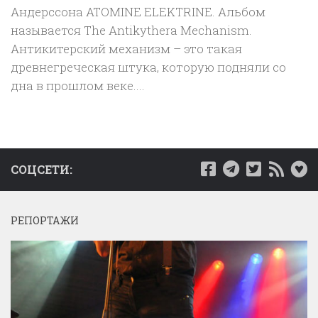
Андерссона ATOMINE ELEKTRINE. Альбом
называется The Antikythera Mechanism.
Антикитерский механизм – это такая
древнегреческая штука, которую подняли со
дна в прошлом веке....
СОЦСЕТИ:
РЕПОРТАЖИ