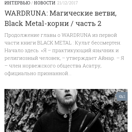
ИНТЕРВЬЮ
/
НОВОСТИ
21/12/2017
WARDRUNA: Магические ветви,
Black Metal-корни / часть 2
Продолжение главы о WARDRUNA из первой
части книги BLACK METAL : Культ бессмертен.
Начало здесь. «Я – практикующий язычник и
религиозный человек, – утверждает Айнар. – Я
– член норвежского общества Асатру,
официально признанной...
2