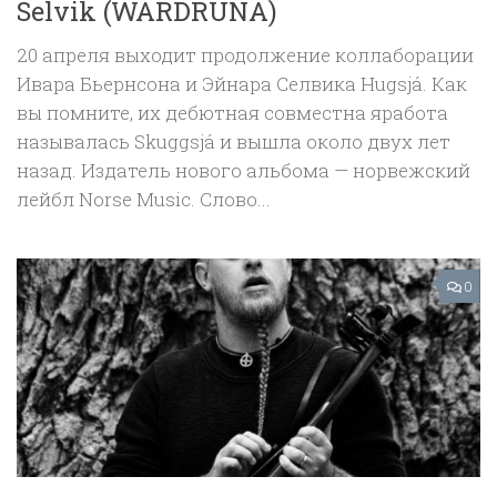
Selvik (WARDRUNA)
20 апреля выходит продолжение коллаборации
Ивара Бьернсона и Эйнара Селвика Hugsjá. Как
вы помните, их дебютная совместна яработа
называлась Skuggsjá и вышла около двух лет
назад. Издатель нового альбома — норвежский
лейбл Norse Music. Слово...
0