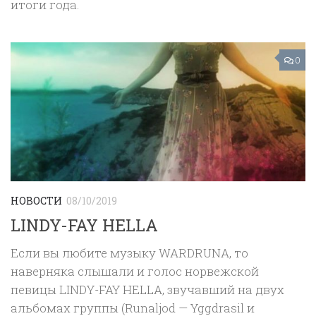
итоги года.
0
НОВОСТИ
08/10/2019
LINDY-FAY HELLA
Если вы любите музыку WARDRUNA, то
наверняка слышали и голос норвежской
певицы LINDY-FAY HELLA, звучавший на двух
альбомах группы (Runaljod — Yggdrasil и