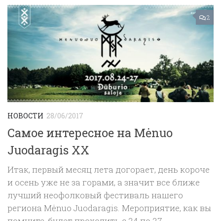
2
НОВОСТИ
28/06/2017
Самое интересное на Mėnuo
Juodaragis XX
Итак, первый месяц лета догорает, день короче
и осень уже не за горами, а значит все ближе
лучший неофолковый фестиваль нашего
региона Mėnuo Juodaragis. Мероприятие, как вы
помните, будет проходить с 24 по 27...