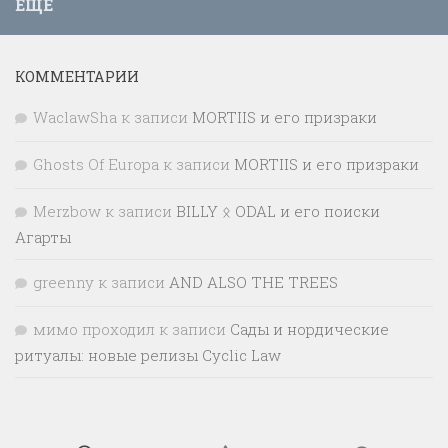
ЕЩЁ
КОММЕНТАРИИ
WaclawSha
к записи
MORTIIS и его призраки
Ghosts Of Europa
к записи
MORTIIS и его призраки
Merzbow
к записи
BILLY ᛟ ODAL и его поиски
Агарты
greenny
к записи
AND ALSO THE TREES
мимо проходил
к записи
Сады и нордические
ритуалы: новые релизы Cyclic Law