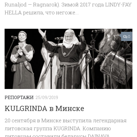
Runaljod — Ragnarok). Зимой 2017 года LINDY-FAY
HELLA решила, что негоже...
0
РЕПОРТАЖИ
25/09/2019
KULGRINDA в Минске
20 сентября в Минске выступила легендарная
литовская группа KUGRINDA. Компанию
литовцам составили беларусы DAINAVA.