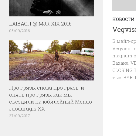
НОВОСТИ
LAIBACH @ MJR XIX 2016
Vegvis
05/09/2016
В мэйл-ор
Vegvisir 
magnum o
Вахана! V
CLOSING T
тыс. BYR. 
Про грязь, снова про грязь, и
опять про грязь: как мы
съездили на юбилейный Menuo
Juodaragis XX
27/09/2017