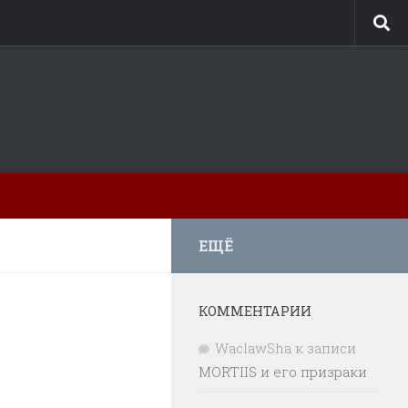
ЕЩЁ
КОММЕНТАРИИ
WaclawSha
к записи
MORTIIS и его призраки