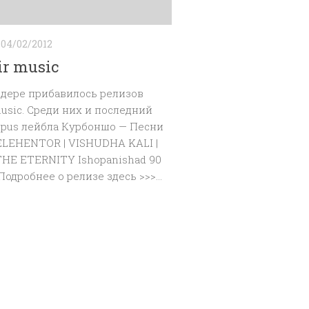
04/02/2012
ir music
дере прибавилось релизов
music. Среди них и последний
pus лейбла Курбоншо — Песни
ELEHENTOR | VISHUDHA KALI |
HE ETERNITY Ishopanishad 90
Подробнее о релизе здесь >>>...