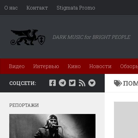
О нас
Контакт
Stigmata Promo
Перейти к содержимому
DARK MUSIC for BRIGHT PEOPLE
Видео
Интервью
Кино
Новости
Обзор
ПОМ
СОЦСЕТИ:
РЕПОРТАЖИ