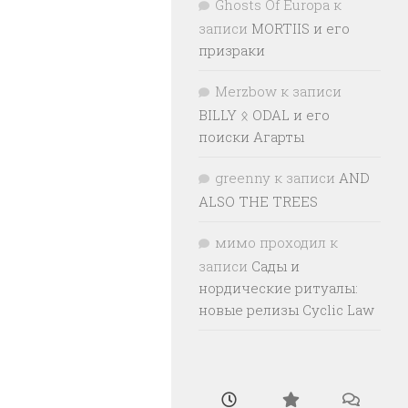
Ghosts Of Europa
к
записи
MORTIIS и его
призраки
Merzbow
к записи
BILLY ᛟ ODAL и его
поиски Агарты
greenny
к записи
AND
ALSO THE TREES
мимо проходил
к
записи
Сады и
нордические ритуалы:
новые релизы Cyclic Law