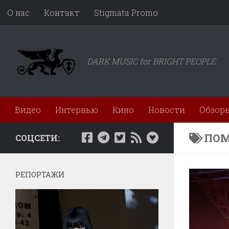
О нас
Контакт
Stigmata Promo
Перейти к содержимому
DARK MUSIC for BRIGHT PEOPLE
Видео
Интервью
Кино
Новости
Обзор
ПОМ
СОЦСЕТИ:
РЕПОРТАЖИ