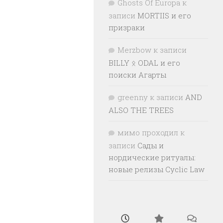
Ghosts Of Europa
к
записи
MORTIIS и его
призраки
Merzbow
к записи
BILLY ᛟ ODAL и его
поиски Агарты
greenny
к записи
AND
ALSO THE TREES
мимо проходил
к
записи
Сады и
нордические ритуалы:
новые релизы Cyclic Law