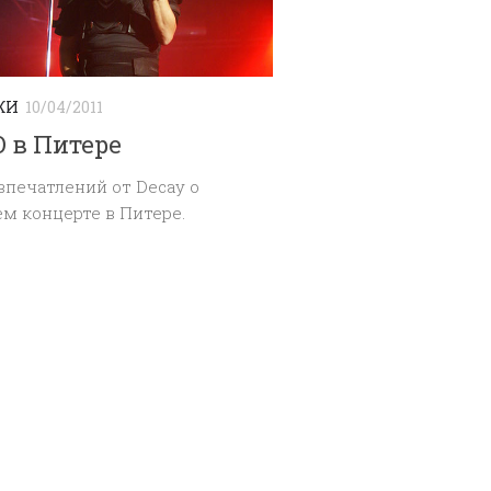
ЖИ
10/04/2011
 в Питере
печатлений от Decay о
м концерте в Питере.