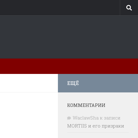
ЕЩЁ
КОММЕНТАРИИ
WaclawSha
к записи
MORTIIS и его призраки