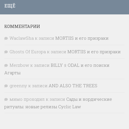
ЕЩЁ
КОММЕНТАРИИ
WaclawSha
к записи
MORTIIS и его призраки
Ghosts Of Europa
к записи
MORTIIS и его призраки
Merzbow
к записи
BILLY ᛟ ODAL и его поиски
Агарты
greenny
к записи
AND ALSO THE TREES
мимо проходил
к записи
Сады и нордические
ритуалы: новые релизы Cyclic Law