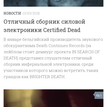
НОВОСТИ
13/03/2018
Отличный сборник силовой
электроники Certified Dead
В январе бельгийский производитель звукового
обскурантизма Death Continues Records (за
лейблом стоит демиург проекта IN SEARCH OF
DEATH) ‎представил слушателям отличный
сборник инфернальной электроники, среди
участников которого можно встретить таких
грандов как BRIGHTER DEATH...
0