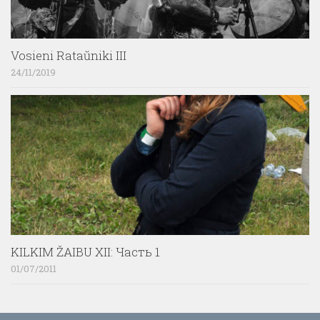
Vosieni Rataŭniki III
24/11/2019
KILKIM ŽAIBU XII: Часть 1
01/07/2011