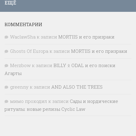
ЕЩЁ
КОММЕНТАРИИ
WaclawSha
к записи
MORTIIS и его призраки
Ghosts Of Europa
к записи
MORTIIS и его призраки
Merzbow
к записи
BILLY ᛟ ODAL и его поиски
Агарты
greenny
к записи
AND ALSO THE TREES
мимо проходил
к записи
Сады и нордические
ритуалы: новые релизы Cyclic Law