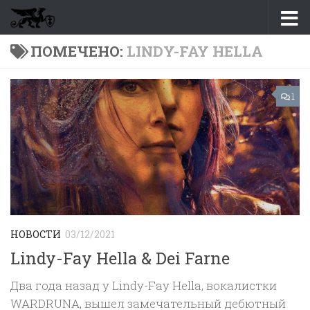
Перейти к содержимому
ПОМЕЧЕНО:
LINDY-FAY HELLA
1
НОВОСТИ
03/12/2021
Lindy-Fay Hella & Dei Farne
Два года назад у Lindy-Fay Hella, вокалистки
WARDRUNA, вышел замечательный дебютный