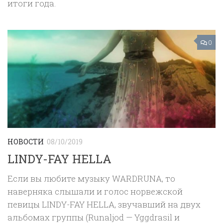
итоги года.
0
НОВОСТИ
08/10/2019
LINDY-FAY HELLA
Если вы любите музыку WARDRUNA, то
наверняка слышали и голос норвежской
певицы LINDY-FAY HELLA, звучавший на двух
альбомах группы (Runaljod — Yggdrasil и