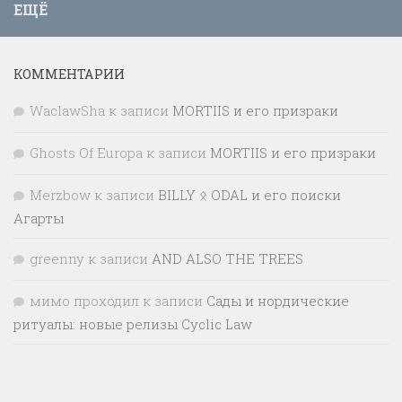
ЕЩЁ
КОММЕНТАРИИ
WaclawSha
к записи
MORTIIS и его призраки
Ghosts Of Europa
к записи
MORTIIS и его призраки
Merzbow
к записи
BILLY ᛟ ODAL и его поиски
Агарты
greenny
к записи
AND ALSO THE TREES
мимо проходил
к записи
Сады и нордические
ритуалы: новые релизы Cyclic Law