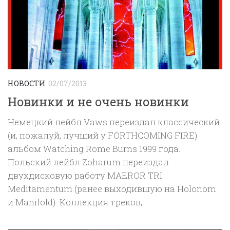
НОВОСТИ
02/07/2013
Новинки и не очень новинки
Немецкий лейбл Vaws переиздал классический
(и, пожалуй, лучший у FORTHCOMING FIRE)
альбом Watching Rome Burns 1999 года.
Польский лейбл Zoharum переиздал
двухдисковую работу MAEROR TRI
Meditamentum (ранее выходившую на Holonom
и Manifold). Коллекция треков,...