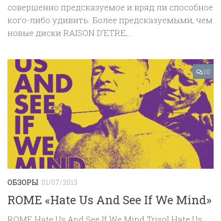
совершенно предсказуемое и вряд ли способное
кого-либо удивить. Более предсказуемыми, чем
новые диски RAISON D’ETRE,...
10
ОБЗОРЫ
01/07/2013
ROME «Hate Us And See If We Mind»
ROME Hate Us And See If We Mind Trisol Hate Us