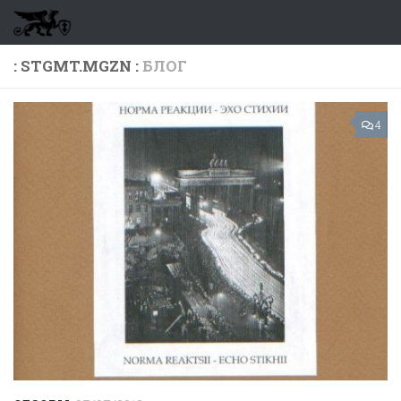
Перейти к содержимому
: STGMT.MGZN :
БЛОГ
4