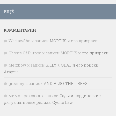
ЕЩЁ
КОММЕНТАРИИ
WaclawSha
к записи
MORTIIS и его призраки
Ghosts Of Europa
к записи
MORTIIS и его призраки
Merzbow
к записи
BILLY ᛟ ODAL и его поиски
Агарты
greenny
к записи
AND ALSO THE TREES
мимо проходил
к записи
Сады и нордические
ритуалы: новые релизы Cyclic Law