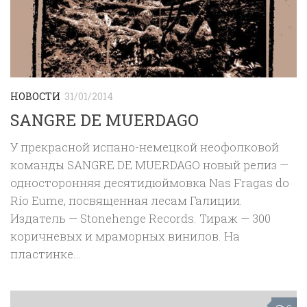
НОВОСТИ
31/01/2014
SANGRE DE MUERDAGO
У прекрасной испано-немецкой неофолковой
команды SANGRE DE MUERDAGO новый релиз —
односторонняя десятидюймовка Nas Fragas do
Río Eume, посвященная лесам Галиции.
Издатель — Stonehenge Records. Тираж — 300
коричневых и мраморных винилов. На
пластинке...