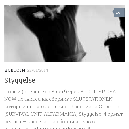
0
НОВОСТИ
22/01/2014
Styggelse
Новый (впервые за 8 лет!) трек BRIGHTER DEATH
NOW появится на сборнике SLUTSTATIONEN,
который выпускает лейбл Кристиана Олссона
(SURVIVAL UNIT, ALFARMANIA) Styggelse. Формат
релиза — кассета. На сборнике также
участвуют: Alfarmania, Arkhe, Arv &...