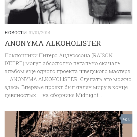
НОВОСТИ
31/01/2014
ANONYMA ALKOHOLISTER
Поклонники Питера Андерссона (RAISON
D’ETRE) могут абсолютно легально скачать
альбом еще одного проекта шведского мастера
— ANONYMA ALKOHOLISTER. Сделать это можно
здесь. Впервые проект был явлен миру в конце
девяностых — на сборнике Midnight...
0