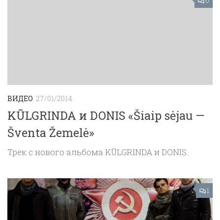
0
ВИДЕО
27/01/2014
KŪLGRINDA и DONIS «Šiaip sėjau —
Šventa Žemelė»
Трек с нового альбома KŪLGRINDA и DONIS.
1