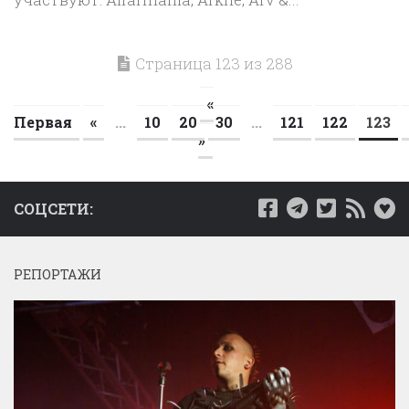
Страница 123 из 288
«
Первая
«
...
10
20
30
...
121
122
123
»
СОЦСЕТИ:
РЕПОРТАЖИ