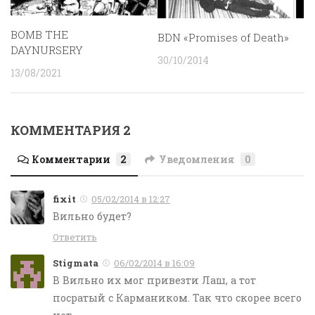
BOMB THE
BDN «Promises of Death»
DAYNURSERY
30/10/2014
13/08/2021
КОММЕНТАРИЯ 2
Комментарии
2
Уведомления
0
fixit
05/02/2014 в 12:27
Вильно будет?
Ответить
Stigmata
06/02/2014 в 16:09
В Вильно их мог привезти Лаш, а тот
посратый с Кармаником. Так что скорее всего