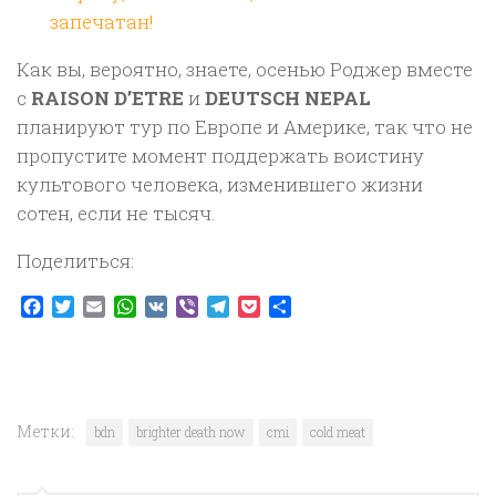
запечатан!
Как вы, вероятно, знаете, осенью Роджер вместе
с
RAISON D’ETRE
и
DEUTSCH NEPAL
планируют тур по Европе и Америке, так что не
пропустите момент поддержать воистину
культового человека, изменившего жизни
сотен, если не тысяч.
Поделиться:
Facebook
Twitter
Email
WhatsApp
VK
Viber
Telegram
Pocket
Отправить
Метки:
bdn
brighter death now
cmi
cold meat