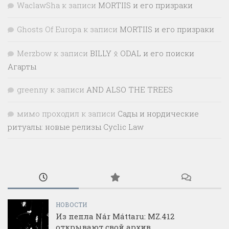
WaclawSha
к записи
MORTIIS и его призраки
Ghosts Of Europa
к записи
MORTIIS и его призраки
Merzbow
к записи
BILLY ᛟ ODAL и его поиски
Агарты
greenny
к записи
AND ALSO THE TREES
мимо проходил
к записи
Сады и нордические
ритуалы: новые релизы Cyclic Law
НОВОСТИ
Из пепла Nár Máttaru: MZ.412
открывают свой архив