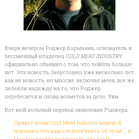
Вчера вечером Роджер Карманик, основатель и
бессменный владелец
COLD MEAT INDUSTRY
официально объявил о том, что лейбла больше
нет. Эта новость, безусловно, уже несколько лет
как не новость, но многие, включая меня, все же
лелеяли надежду на то, что Роджер
перебесится и снова возмется за дело. Увы.
Вот мой вольный перевод заявления Роджера:
Привет всем! Cold Meat Industry мертв! Я
подумал, что вам следует знать об этом…, и
мне следовало рассказать обо всем