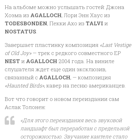
На альбоме можно услышать гостей: Джона
Хоэма из
AGALLOCH
, Лори Энн Хаус из
TODESBONDEN
, Пекки Ахо из
TALVI
и
NOSTATUS
.
Завершает пластинку композиция
«Last Vestige
of Old Joy»
— трек с редкого совместного EP
NEST
и
AGALLOCH
2004 года. На виниле
слушателя ждет еще один эксклюзив,
связанный с
AGALLOCH
, — композиция
«Haunted Birds»
, кавер на песню американцев.
Вот что говорит о новом переиздании сам
Аслак Толонен:
«Для этого переиздания весь звуковой
ландшафт был переработан с предельной
осторожностью. Звучание кантеле стало