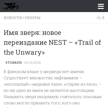
Перейти к содержимому
НОВОСТИ
/
ОБЗОРЫ
0
Имя зверя: новое
переиздание NEST – «Trail of
the Unwary»
-
STIGMATA
·
16/04/2026
В финском языке у медведя нет имени.
Существует множество эвфемимов —
«косолапый»
,
«медовая лапа»
,
«старик из леса»
, —
но ни одно из имен не является настоящим.
Называть зверя напрямую считалось опасным:
слово могло призвать того, кого оно