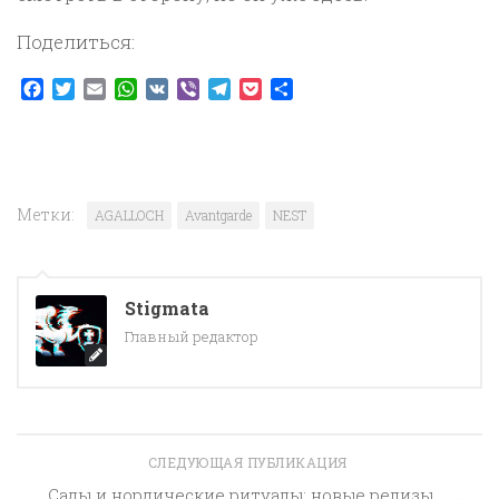
Поделиться:
Facebook
Twitter
Email
WhatsApp
VK
Viber
Telegram
Pocket
Отправить
Метки:
AGALLOCH
Avantgarde
NEST
Stigmata
Главный редактор
СЛЕДУЮЩАЯ ПУБЛИКАЦИЯ
Сады и нордические ритуалы: новые релизы