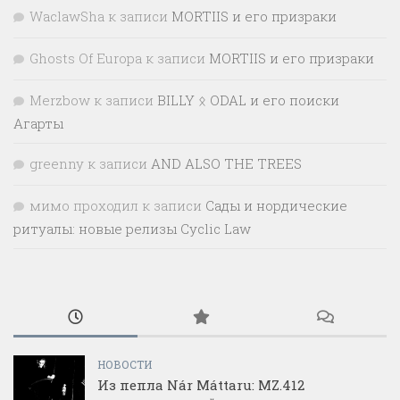
WaclawSha
к записи
MORTIIS и его призраки
Ghosts Of Europa
к записи
MORTIIS и его призраки
Merzbow
к записи
BILLY ᛟ ODAL и его поиски
Агарты
greenny
к записи
AND ALSO THE TREES
мимо проходил
к записи
Сады и нордические
ритуалы: новые релизы Cyclic Law
НОВОСТИ
Из пепла Nár Máttaru: MZ.412