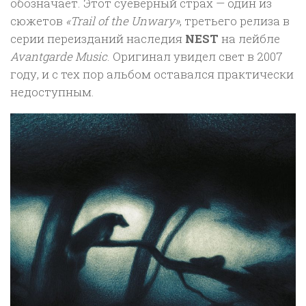
обозначает. Этот суеверный страх — один из
сюжетов
«Trail of the Unwary»
, третьего релиза в
серии переизданий наследия
NEST
на лейбле
Avantgarde Music
. Оригинал увидел свет в 2007
году, и с тех пор альбом оставался практически
недоступным.