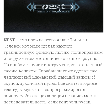
NEST
— это прежде всего Аслак Толонен.
Человек, который сделал кантеле,
традиционную финскую лютню, полноправным
инструментом металлического андеграунда.
На альбоме звучит инструмент, изготовленный
самим Аслаком. Барабан он тоже сделал сам:
лапландский шаманский, дающий записи её
скупой, архаичный пульс. Все синтезаторные
текстуры музыкант запрограммировал в
одиночку. Это не декларация независимости, а
последовательность: если контролируешь