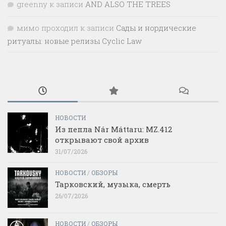
greenny
к записи
AND ALSO THE TREES
мимо проходил
к записи
Сады и нордические
ритуалы: новые релизы Cyclic Law
НОВОСТИ
Из пепла Nár Máttaru: MZ.412
открывают свой архив
31/07/2026
НОВОСТИ
/
ОБЗОРЫ
Тарковский, музыка, смерть
26/07/2026
НОВОСТИ
/
ОБЗОРЫ