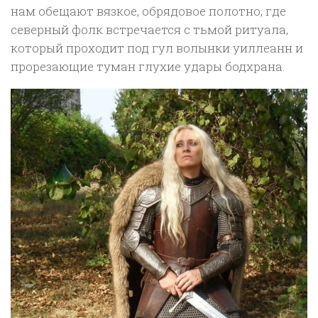
нам обещают вязкое, обрядовое полотно, где
северный фолк встречается с тьмой ритуала,
который проходит под гул волынки уиллеанн и
прорезающие туман глухие удары бодхрана.