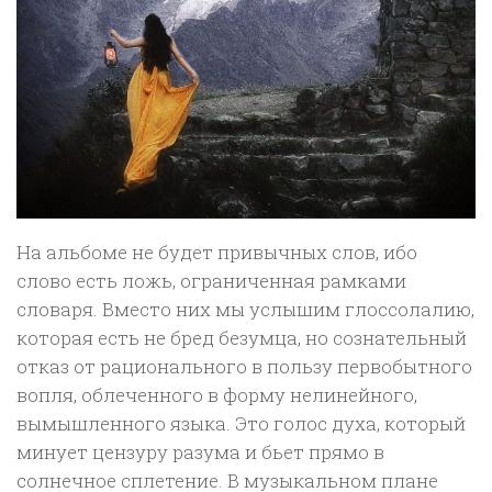
На альбоме не будет привычных слов, ибо
слово есть ложь, ограниченная рамками
словаря. Вместо них мы услышим глоссолалию,
которая есть не бред безумца, но сознательный
отказ от рационального в пользу первобытного
вопля, облеченного в форму нелинейного,
вымышленного языка. Это голос духа, который
минует цензуру разума и бьет прямо в
солнечное сплетение. В музыкальном плане