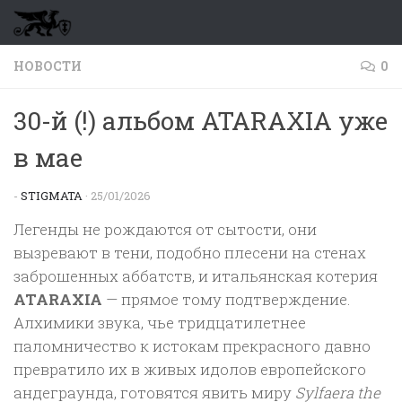
Перейти к содержимому
НОВОСТИ
0
30-й (!) альбом ATARAXIA уже
в мае
-
STIGMATA
·
25/01/2026
Легенды не рождаются от сытости, они
вызревают в тени, подобно плесени на стенах
заброшенных аббатств, и итальянская котерия
ATARAXIA
— прямое тому подтверждение.
Алхимики звука, чье тридцатилетнее
паломничество к истокам прекрасного давно
превратило их в живых идолов европейского
андеграунда, готовятся явить миру
Sylfaera the