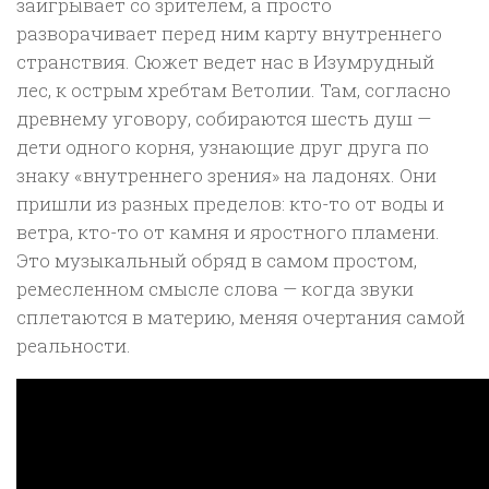
заигрывает со зрителем, а просто
разворачивает перед ним карту внутреннего
странствия. Сюжет ведет нас в Изумрудный
лес, к острым хребтам Ветолии. Там, согласно
древнему уговору, собираются шесть душ —
дети одного корня, узнающие друг друга по
знаку «внутреннего зрения» на ладонях. Они
пришли из разных пределов: кто-то от воды и
ветра, кто-то от камня и яростного пламени.
Это музыкальный обряд в самом простом,
ремесленном смысле слова — когда звуки
сплетаются в материю, меняя очертания самой
реальности.