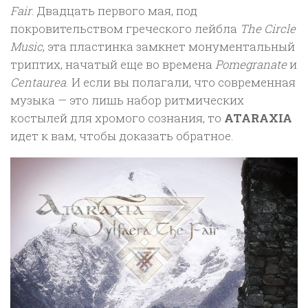
Fair
. Двадцать первого мая, под
покровительством греческого лейбла
The Circle
Music
, эта пластинка замкнет монументальный
триптих, начатый еще во времена
Pomegranate
и
Centaurea
. И если вы полагали, что современная
музыка — это лишь набор ритмических
костылей для хромого сознания, то
ATARAXIA
идет к вам, чтобы доказать обратное.