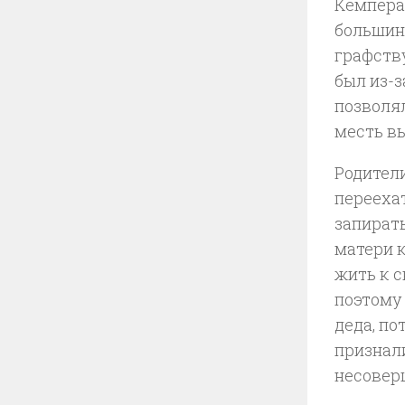
Кемпера 
большин
графству
был из-з
позволял
месть в
Родител
перееха
запирать
матери к
жить к с
поэтому 
деда, по
признал
несовер