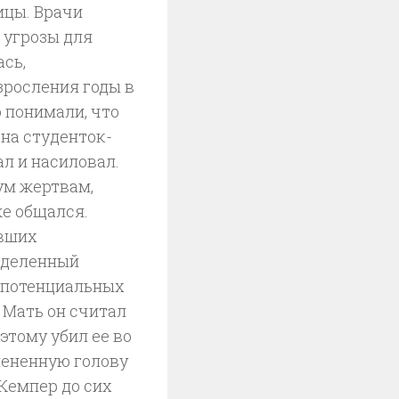
ицы. Врачи
 угрозы для
сь,
зросления годы в
 понимали, что
на студенток-
ал и насиловал.
ум жертвам,
же общался.
авших
еделенный
, потенциальных
. Мать он считал
оэтому убил ее во
члененную голову
 Кемпер до сих