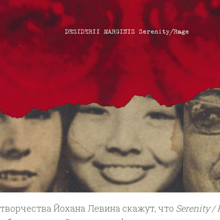
 творчества Йохана Левина скажут, что
Serenity /