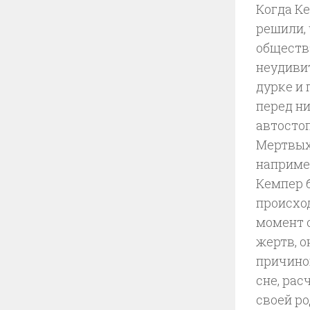
Когда Ке
решили, 
общества
неудиви
дурке и
перед ни
автостоп
Мертвых
например
Кемпер 
происхо
момент о
жертв, о
причиной
сне, рас
своей ро