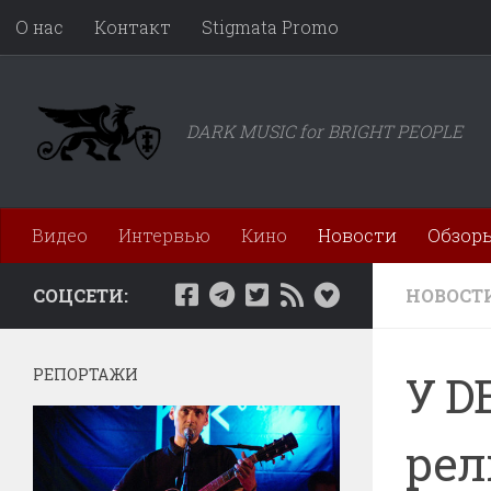
О нас
Контакт
Stigmata Promo
Перейти к содержимому
DARK MUSIC for BRIGHT PEOPLE
Видео
Интервью
Кино
Новости
Обзор
СОЦСЕТИ:
НОВОСТ
РЕПОРТАЖИ
У D
рел