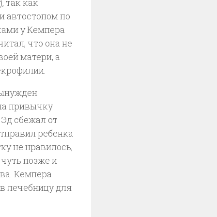
), так как
и автостопом по
ками у Кемпера
читал, что она не
оей матери, а
екрофилии.
вынужден
ла привычку
 Эд сбежал от
отправил ребенка
ку не нравилось,
 чуть позже и
тва. Кемпера
в лечебницу для