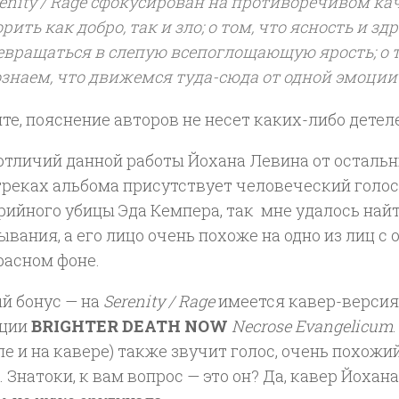
enity / Rage
сфокусирован на противоречивом кач
рить как добро, так и зло; о том, что ясность и 
евращаться в слепую всепоглощающую ярость; о т
ознаем, что движемся туда-сюда от одной эмоции 
те, пояснение авторов не несет каких-либо детел
отличий данной работы Йохана Левина от остальны
реках альбома присутствует человеческий голос.
рийного убицы Эда Кемпера, так мне удалось найт
вания, а его лицо очень похоже на одно из лиц с 
расном фоне.
й бонус — на
Serenity / Rage
имеется кавер-версия
иции
BRIGHTER DEATH NOW
Necrose Evangelicum
е и на кавере) также звучит голос, очень похожий
 Знатоки, к вам вопрос — это он? Да, кавер Йохана