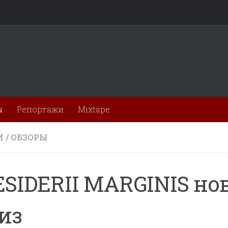
ы
Репортажи
Mixtape
И
/
ОБЗОРЫ
ESIDERII MARGINIS н
из