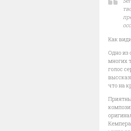
Ser
тво
пр
ос
Как види
Одно из 
многих т
голос се
выссказы
что на к
Приятны
композ
оригинал
Кемпера.