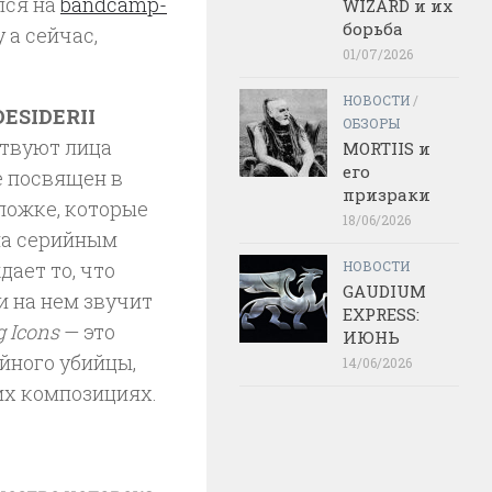
лся на
bandcamp-
WIZARD и их
борьба
 а сейчас,
01/07/2026
НОВОСТИ
/
DESIDERII
ОБЗОРЫ
ствуют лица
MORTIIS и
его
е посвящен в
призраки
бложке, которые
18/06/2026
на серийным
ает то, что
НОВОСТИ
GAUDIUM
 и на нем звучит
EXPRESS:
g Icons
— это
ИЮНЬ
йного убийцы,
14/06/2026
их композициях.