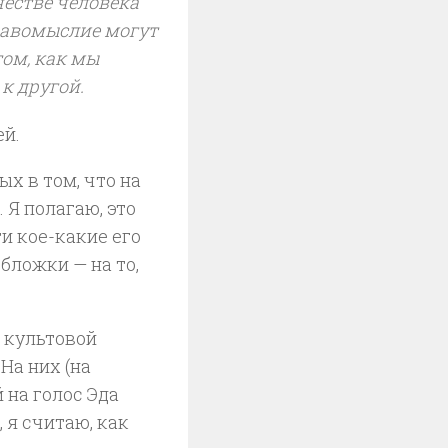
естве человека
здравомыслие могут
ом, как мы
к другой.
ей.
х в том, что на
 Я полагаю, это
и кое-какие его
обложки — на то,
 культовой
. На них (на
 на голос Эда
, я считаю, как