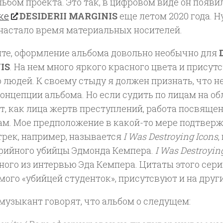
ьбом проекта. Это так, в цифровом виде он появи
ке
DESIDERII MARGINIS
еще летом 2020 года. Ну
 настало время материальных носителей.
ите, оформление альбома довольно необычно для
IS
. На нем много яркого красного цвета и присут
 людей. К своему стыду я должен признать, что н
онцепции альбома. Но если судить по лицам на о
т, как лица жертв преступлений, работа посвяще
м. Мое предположение в какой-то мере подтвержд
трек, например, называется
I Was Destroying Icons
,
ерийного убийцы Эдмонда Кемпера.
I Was Destroyin
ного из интервью Эда Кемпера. Цитаты этого сери
ого «убийцей студенток», присутсвуют и на друг
музыкант говорят, что альбом о следущем: