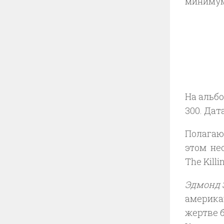
минимум
На альбо
300. Дат
Полагаю,
этом не
The Kill
Эдмонд 
америка
жертве б