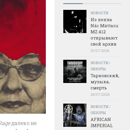
НОВОСТИ
Из пепла
Nár Máttaru:
MZ.412
открывают
свой архив
31/07/2026
НОВОСТИ
/
ОБЗОРЫ
Тарковский,
музыка,
смерть
26/07/2026
НОВОСТИ
/
ОБЗОРЫ
AFRICAN
 Rage
далеко не
IMPERIAL