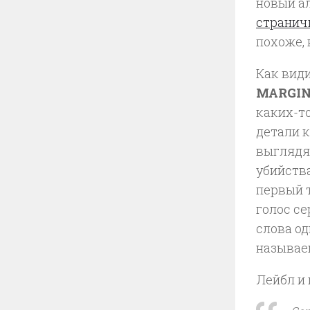
новый ал
странич
похоже,
Как вид
MARGIN
каких-то
детали к
выглядя
убийства
первый 
голос с
слова од
называем
Лейбл и 