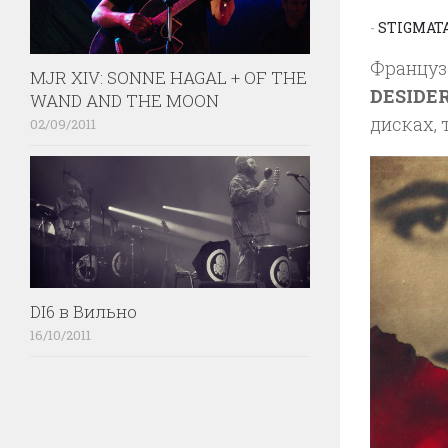
-
STIGMAT
Француз
MJR XIV: SONNE HAGAL + OF THE
DESIDER
WAND AND THE MOON
дисках, 
02/09/2011
DI6 в Вильно
16/10/2011