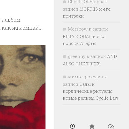
Ghosts Of Europa
к
записи
MORTIIS и его
призраки
— альбом
н как на компакт-
Merzbow
к записи
BILLY ᛟ ODAL и его
поиски Агарты
greenny
к записи
AND
ALSO THE TREES
мимо проходил
к
записи
Сады и
нордические ритуалы:
новые релизы Cyclic Law