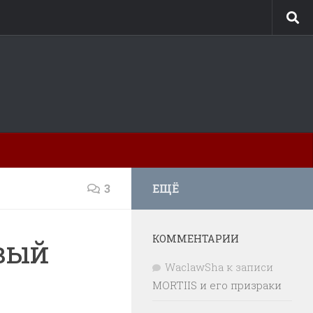
3
ЕЩЁ
КОММЕНТАРИИ
овый
WaclawSha
к записи
MORTIIS и его призраки