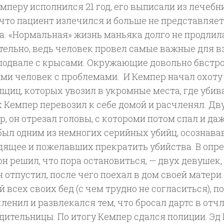
мперу исполнился 21 год, его выписали из лечебн
что пациент излечился и больше не представляет
. «Нормальная» жизнь маньяка долго не продлила
тельно, ведь человек провел самые важные для в
 подвале с крысами. Окружающие довольно бвстро
ми человек с проблемами. И Кемпер начал охоту 
щиц, которых увозил в укромные места, где убив
 Кемпер перевозил к себе домой и расчленял. Дв
, он отрезал головы, с котороми потом спал и да
был одним из немногих серийных убийц, осознав
дящее и пожелавших прекратить убийства. В опр
н решил, что пора остановиться, — двух девушек
н отпустил, после чего поехал в дом своей матери
 всех своих бед (с чем трудно не согласиться), п
членил и развлекался тем, что бросал дартс в от
дительницы. По итогу Кемпер сдался полиции. Эд