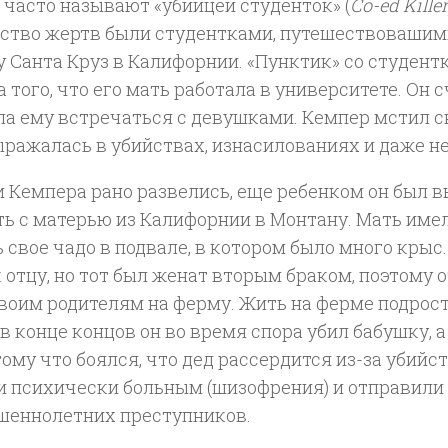
часто называют «убийцей студенток» (
Co-ed Killer
ство жертв были студентками, путешествовашим
 Санта Круз в Калифорнии. «Пунктик» со студент
а того, что его мать работала в университете. Он с
а ему встречаться с девушками. Кемпер мстил св
ыражалась в убийствах, изнасилованиях и даже н
и Кемпера рано развелись, еще ребенком он был 
ть с матерью из Калифорнии в Монтану. Мать име
 свое чадо в подвале, в котором было много крыс.
 отцу, но тот был женат вторым браком, поэтому 
воим родителям на ферму. Жить на ферме подрост
в конце концов он во время спора убил бабушку, а
тому что боялся, что дед рассердится из-за убийс
и психически больным (шизофрения) и отправили 
шеннолетних преступников.