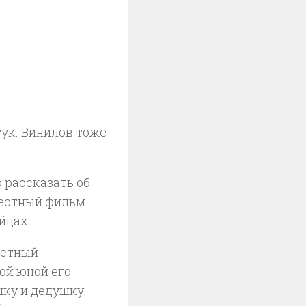
тук. Винилов тоже
 рассказать об
вестный фильм
йцах.
естный
ой юной его
шку и дедушку.