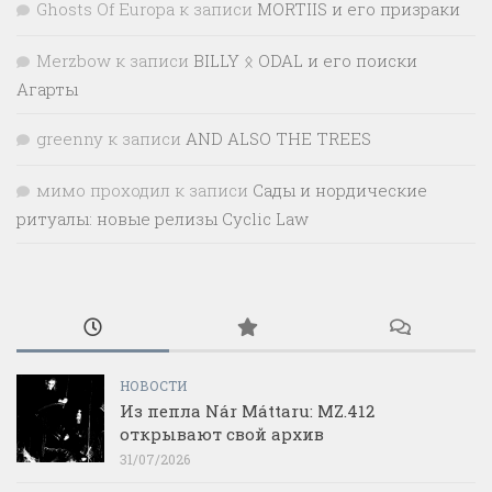
Ghosts Of Europa
к записи
MORTIIS и его призраки
Merzbow
к записи
BILLY ᛟ ODAL и его поиски
Агарты
greenny
к записи
AND ALSO THE TREES
мимо проходил
к записи
Сады и нордические
ритуалы: новые релизы Cyclic Law
НОВОСТИ
Из пепла Nár Máttaru: MZ.412
открывают свой архив
31/07/2026