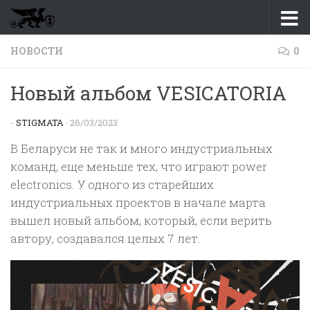
Перейти к содержимому
НОВОСТИ
0
Новый альбом VESICATORIA
-
STIGMATA
·
26/03/2023
В Беларуси не так и много индустриальных
команд, еще меньше тех, что играют power
electronics. У одного из старейших
индустриальных проектов в начале марта
вышел новый альбом, который, если верить
автору, создавался целых 7 лет.