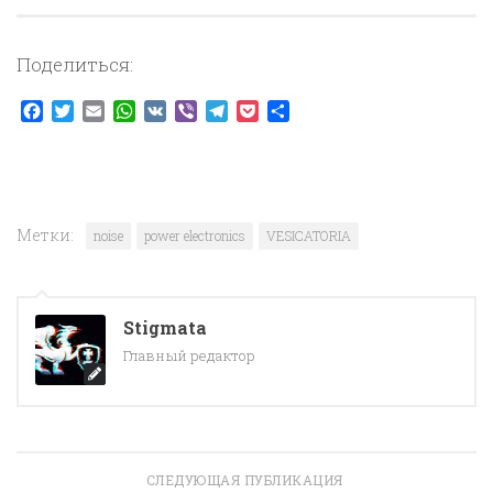
Поделиться:
Facebook
Twitter
Email
WhatsApp
VK
Viber
Telegram
Pocket
Отправить
Метки:
noise
power electronics
VESICATORIA
Stigmata
Главный редактор
СЛЕДУЮЩАЯ ПУБЛИКАЦИЯ