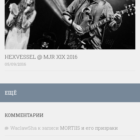
HEXVESSEL @ MJR XIX 2016
05/09/2016
ЕЩЁ
КОММЕНТАРИИ
WaclawSha
к записи
MORTIIS и его призраки