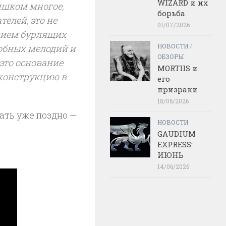
WIZARD и их
ишком многое,
борьба
телей, это не
01/07/2026
нием бурлящих
НОВОСТИ
/
обных мелодий и
ОБЗОРЫ
это основание
MORTIIS и
конструкцию в
его
призраки
18/06/2026
ать уже поздно —
НОВОСТИ
GAUDIUM
EXPRESS:
ИЮНЬ
14/06/2026