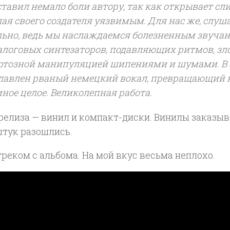
ставил немало боли автору, так как открывает сл
лая своего создателя уязвимым. Для нас же, слуша
льно, ведь мы наслаждаемся болезненным звуча
алоговых синтезаторов, подавляющих ритмов, зл
ртозной манипуляцией шипениями и шумами. В 
лавлен рваный немецкий вокал, превращающий 
иное целое. Великолепная работа.
релиза — винил и компакт-диски. Винилы заказыв
штук разошлись.
треком с альбома. На мой вкус весьма неплохо.