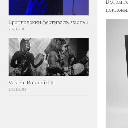
В этом г
поклонн
Вроцлавский фестиваль, часть 1
26/11/2011
Vosieni Rataŭniki III
24/11/2019