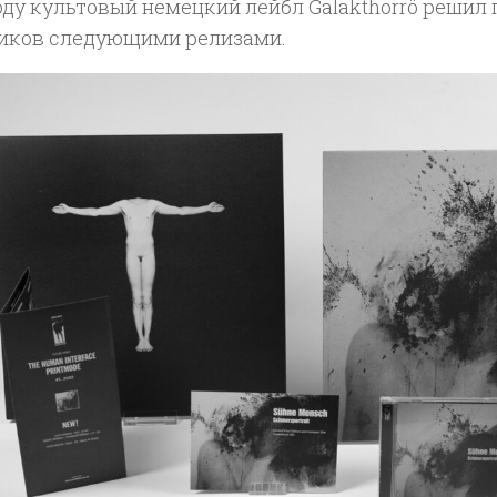
оду культовый немецкий лейбл Galakthorrö решил
иков следующими релизами.