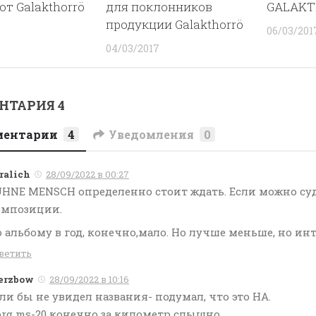
от Galakthorrö
для поклонников
GALAK
продукции Galakthorrö
06/03/201
04/03/2017
НТАРИЯ 4
ментарии
4
Уведомления
0
ralich
28/09/2022 в 00:27
HNE MENSCH определенно стоит ждать. Если можно су
омпозиции.
 альбому в год, конечно,мало. Но лучше меньше, но ин
ветить
erzbow
28/09/2022 в 10:16
ли бы не увидел названия- подумал, что это HA.
rg ms-20 конечно за километр слышно.