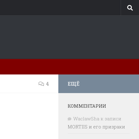
4
ЕЩЁ
КОММЕНТАРИИ
WaclawSha
к записи
MORTIIS и его призраки