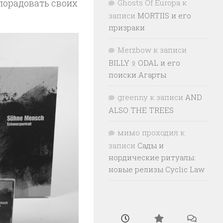
 порадовать своих
Ghosts Of Europa
к
записи
MORTIIS и его
призраки
Merzbow
к записи
BILLY ᛟ ODAL и его
поиски Агарты
greenny
к записи
AND
ALSO THE TREES
мимо проходил
к
записи
Сады и
нордические ритуалы:
новые релизы Cyclic Law