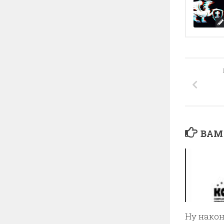
ВАМ
Ну након