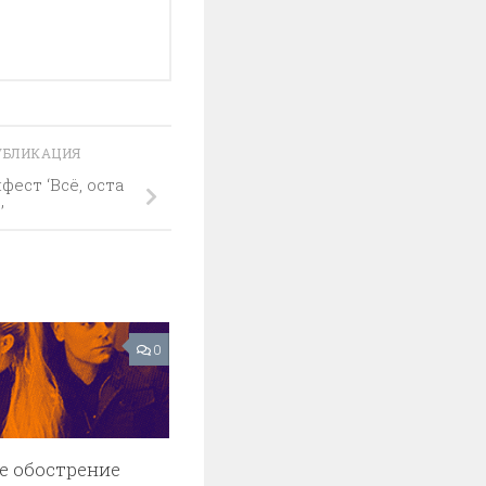
УБЛИКАЦИЯ
‘В​с​ё​, о​с​т​а​
’
0
е обострение