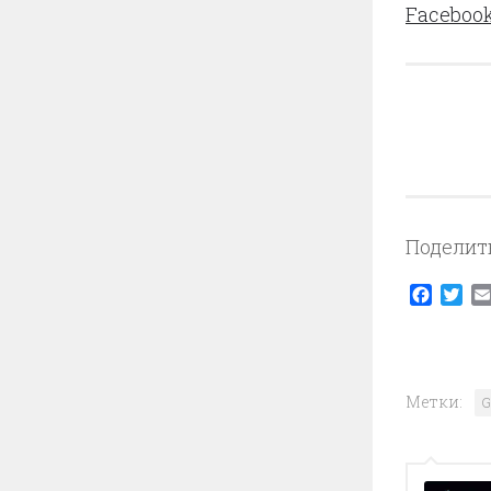
Faceboo
Поделит
Faceb
Twi
Метки:
G