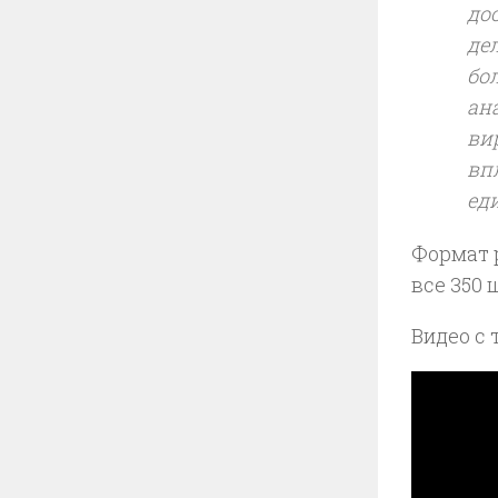
до
де
бо
ан
ви
вп
ед
Формат 
все 350 
Видео с 