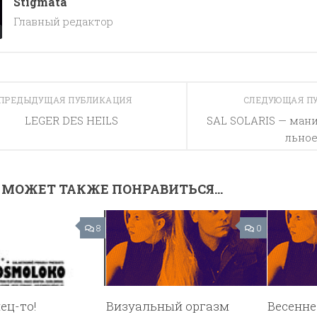
Stigmata
Главный редактор
ПРЕДЫДУЩАЯ ПУБЛИКАЦИЯ
СЛЕДУЮЩАЯ П
LEGER DES HEILS
SAL SOLARIS — манифест 
л​ь​н​о​е
 МОЖЕТ ТАКЖЕ ПОНРАВИТЬСЯ...
8
0
ец-то!
Визуальный оргазм
Весенне