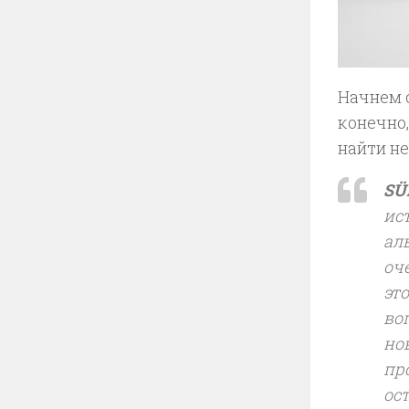
Начнем с
конечно
найти не
SÜ
ис
ал
оч
эт
во
но
пр
ос