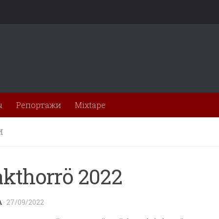
ы
Репортажи
Mixtape
И
akthorrö 2022
A
·
27/09/2022