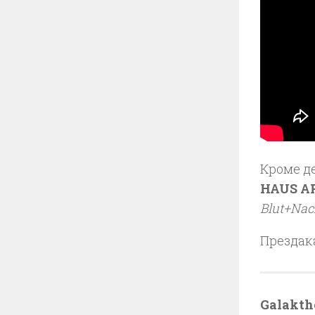
Кроме д
HAUS A
Blut+Nac
Прездак
Galakth