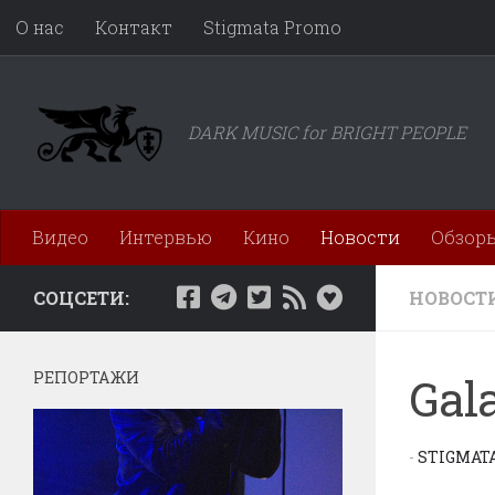
О нас
Контакт
Stigmata Promo
Перейти к содержимому
DARK MUSIC for BRIGHT PEOPLE
Видео
Интервью
Кино
Новости
Обзор
СОЦСЕТИ:
НОВОСТ
РЕПОРТАЖИ
Gal
-
STIGMAT