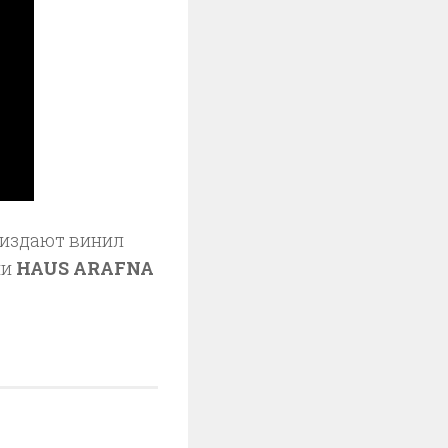
 издают винил
ми
HAUS ARAFNA