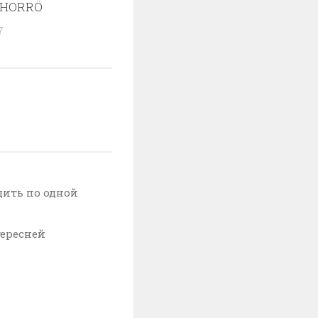
THORRÖ
7
дить по одной
тересней