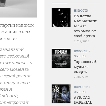
НОВОСТИ
Из пепла
Nár Máttaru:
в партии новинок,
MZ.412
открывают
формации о нем
свой архив
сс-релиз:
31/07/2026
узыкальной
НОВОСТИ
/
 его дебютный
ОБЗОРЫ
Тарковский,
стоит человек с
музыка,
сего момента
смерть
аш герой решил
26/07/2026
енно для него
НОВОСТИ
/
елен и
ОБЗОРЫ
kthorrö,
AFRICAN
chmerzportrait
IMPERIAL