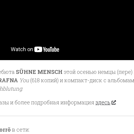
ебюта
SÜHNE MENSCH
этой осенью немцы (пере)
RAFNA
You
(618 копий) и компакт-диск с альбома
hblutung
.
азы и более подробная информация
здесь
.
orrö
в сети: