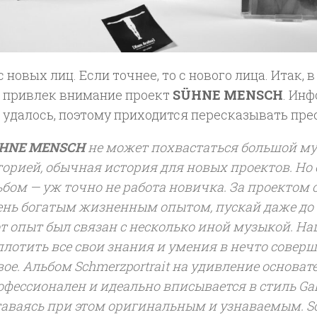
 новых лиц. Если точнее, то с нового лица. Итак, 
, привлек внимание проект
SÜHNE MENSCH
. Ин
 удалось, поэтому приходится пересказывать пре
HNE MENSCH
не может похвастаться большой м
торией, обычная история для новых проектов. Но
ьбом — уж точно не работа новичка. За проектом 
ень богатым жизненным опытом, пускай даже до 
от опыт был связан с несколько иной музыкой. Н
плотить все свои знания и умения в нечто соверш
вое. Альбом
Schmerzportrait
на удивление основат
офессионален и идеально вписывается в стиль Gala
таваясь при этом оригинальным и узнаваемым.
S