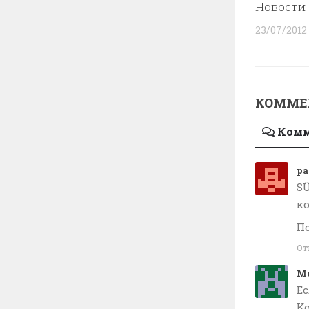
Новости 
23/07/2012
КОММЕ
Ком
pa
SÜ
к
По
От
M
Ес
Ko