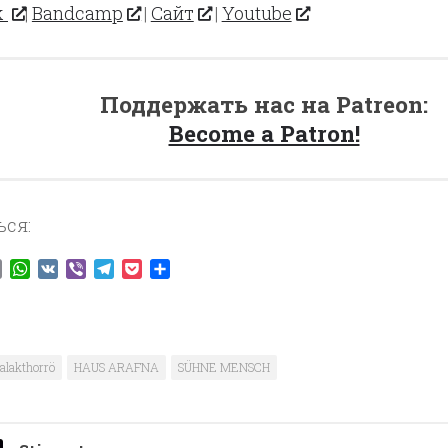
k
|
Bandcamp
|
Сайт
|
Youtube
Поддержать нас на Patreon:
Become a Patron!
ься:
ook
tter
Email
WhatsApp
VK
Viber
Telegram
Pocket
Отправить
alakthorrö
HAUS ARAFNA
SÜHNE MENSCH