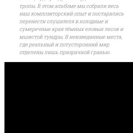
тропы. В этом альбоме мы собрали весь
наш композиторский опыт и постарались
перенести слушателя в холодные и
сумеречные края тёмных еловых лесов и
мшистой тундры. В неизведанные места,
где реальный и потусторонний мир
отделены лишь призрачной гранью.