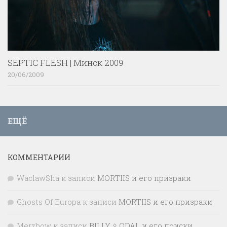
SEPTIC FLESH | Минск 2009
20/06/2009
ЕЩЁ
КОММЕНТАРИИ
WaclawSha
к записи
MORTIIS и его призраки
Ghosts Of Europa
к записи
MORTIIS и его призраки
Merzbow
к записи
BILLY ᛟ ODAL и его поиски