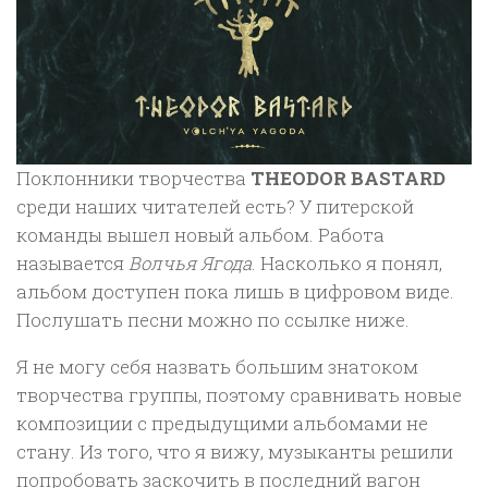
Поклонники творчества
THEODOR BASTARD
среди наших читателей есть? У питерской
команды вышел новый альбом. Работа
называется
Волчья Ягода
. Насколько я понял,
альбом доступен пока лишь в цифровом виде.
Послушать песни можно по ссылке ниже.
Я не могу себя назвать большим знатоком
творчества группы, поэтому сравнивать новые
композиции с предыдущими альбомами не
стану. Из того, что я вижу, музыканты решили
попробовать заскочить в последний вагон