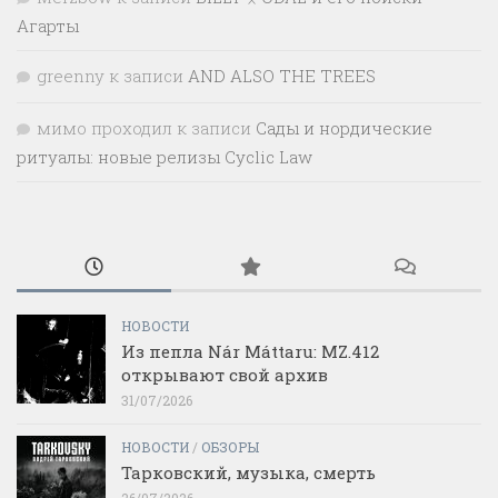
Агарты
greenny
к записи
AND ALSO THE TREES
мимо проходил
к записи
Сады и нордические
ритуалы: новые релизы Cyclic Law
НОВОСТИ
Из пепла Nár Máttaru: MZ.412
открывают свой архив
31/07/2026
НОВОСТИ
/
ОБЗОРЫ
Тарковский, музыка, смерть
26/07/2026