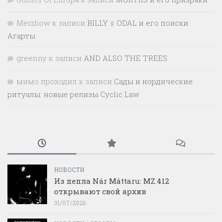
Merzbow
к записи
BILLY ᛟ ODAL и его поиски
Агарты
greenny
к записи
AND ALSO THE TREES
мимо проходил
к записи
Сады и нордические
ритуалы: новые релизы Cyclic Law
НОВОСТИ
Из пепла Nár Máttaru: MZ.412
открывают свой архив
31/07/2026