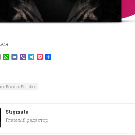
ься:
ook
tter
Email
WhatsApp
VK
Viber
Telegram
Pocket
Отправить
rdo Rosarius Equilibrio
Stigmata
Главный редактор