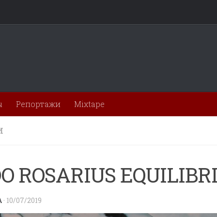
ы
Репортажи
Mixtape
И
O ROSARIUS EQUILIBR
A
·
10/07/2019