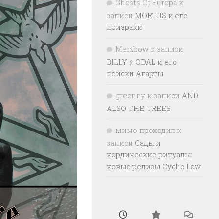
Ghosts Of Europa
к
записи
MORTIIS и его
призраки
Merzbow
к записи
BILLY ᛟ ODAL и его
поиски Агарты
greenny
к записи
AND
ALSO THE TREES
мимо проходил
к
записи
Сады и
нордические ритуалы:
новые релизы Cyclic Law