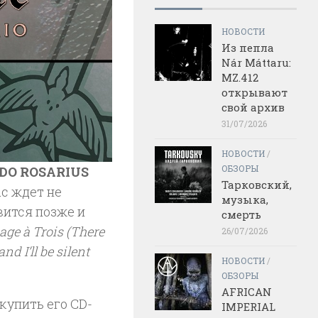
НОВОСТИ
Из пепла
Nár Máttaru:
MZ.412
открывают
свой архив
31/07/2026
НОВОСТИ
/
ОБЗОРЫ
DO ROSARIUS
Тарковский,
ас ждет не
музыка,
вится позже и
смерть
ge à Trois (There
26/07/2026
d I’ll be silent
НОВОСТИ
/
ОБЗОРЫ
AFRICAN
купить его CD-
IMPERIAL