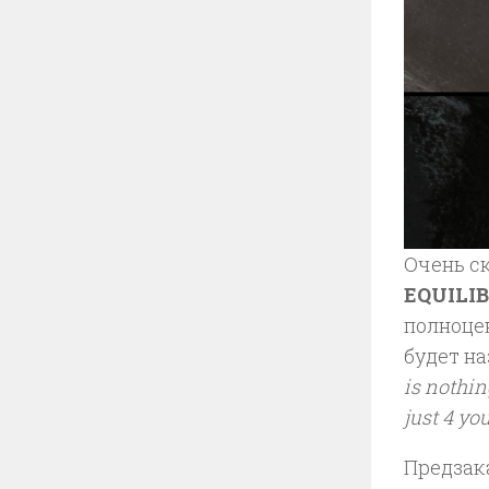
Очень с
EQUILIB
полноцен
будет н
is nothin
just 4 you
Предзак