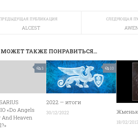
ПРЕДЫДУЩАЯ ПУБЛИКАЦИЯ
СЛЕДУЮЩАЯ П
ALCEST
AWE
 МОЖЕТ ТАКЖЕ ПОНРАВИТЬСЯ...
3
10
SARIUS
2022 — итоги
IO «Do Angels
Жменьк
30/12/2022
y And Heaven
18/02/201
l?»