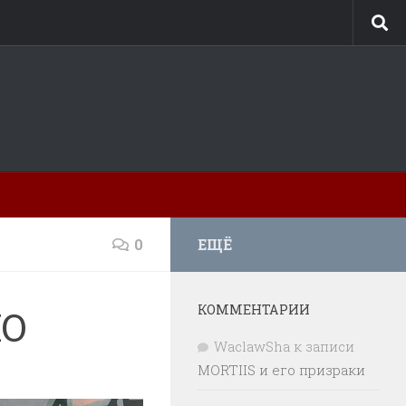
0
ЕЩЁ
КОММЕНТАРИИ
IO
WaclawSha
к записи
MORTIIS и его призраки