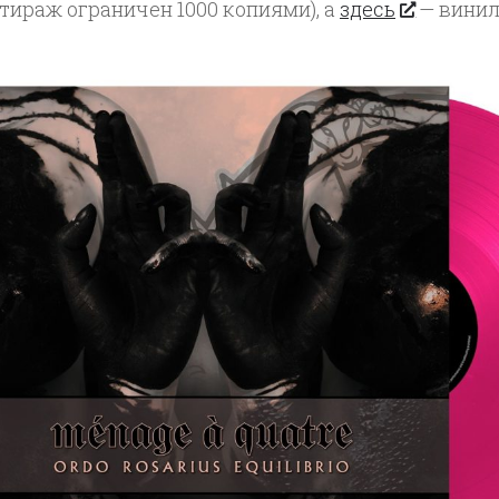
тираж ограничен 1000 копиями), а
здесь
— винил 