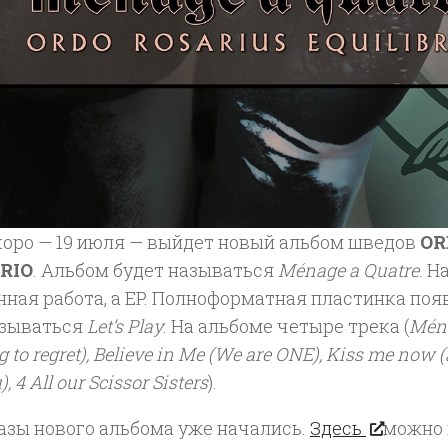
коро — 19 июля — выйдет новый альбом шведов
OR
RIO
. Альбом будет называться
Ménage a Quatre
. Н
ная работа, а EP. Полноформатная пластинка поя
азываться
Let‘s Play
. На альбоме четыре трека (
Ména
g to regret), Believe in Me (We are ONE), Kiss me now (an
), 4 All our Scissor Sisters
).
азы нового альбома уже начались.
Здесь
можно 