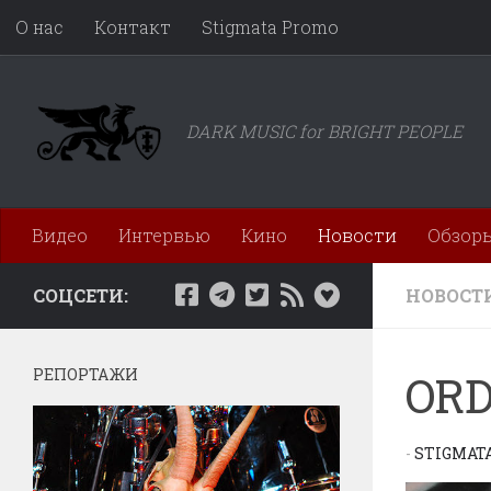
О нас
Контакт
Stigmata Promo
Перейти к содержимому
DARK MUSIC for BRIGHT PEOPLE
Видео
Интервью
Кино
Новости
Обзор
СОЦСЕТИ:
НОВОСТ
РЕПОРТАЖИ
ORD
-
STIGMAT