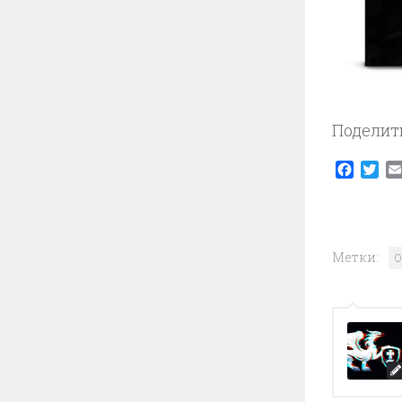
Поделит
Faceb
Twi
Метки:
O