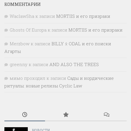
КОММЕНТАРИИ
WaclawSha
к записи
MORTIIS и его призраки
Ghosts Of Europa
к записи
MORTIIS и его призраки
Merzbow
к записи
BILLY ᛟ ODAL и его поиски
Агарты
greenny
к записи
AND ALSO THE TREES
мимо проходил
к записи
Сады и нордические
ритуалы: новые релизы Cyclic Law
НОВОСТИ