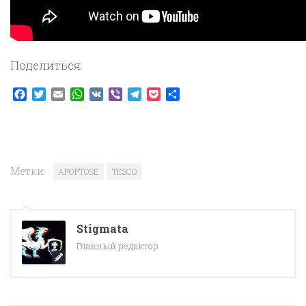
Поделиться:
Facebook
Twitter
Email
WhatsApp
VK
Viber
Telegram
Pocket
Отправить
Метки:
APOPTOSE
TESCO
Stigmata
Главный редактор