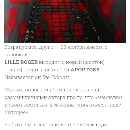
Возрадуемся, други, — 23 ноября вместе с
коробкой
LILLE ROGER
выходит и новый (шестой)
полноформатный альбом
APOPTOSE
.
Называется он
Die Zukunft
.
Музыка нового альбома вдохновлена
размышлениями автора про то, что
«мы сидим
в своих комнатах, а за окном уничтожают наше
будущее»
.
Работа над пластинкой шла четыре года.