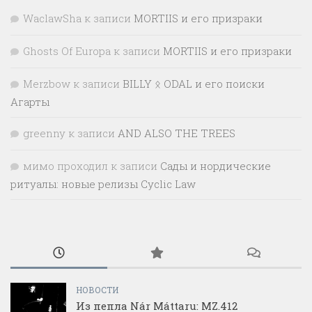
WaclawSha
к записи
MORTIIS и его призраки
Ghosts Of Europa
к записи
MORTIIS и его призраки
Merzbow
к записи
BILLY ᛟ ODAL и его поиски
Агарты
greenny
к записи
AND ALSO THE TREES
мимо проходил
к записи
Сады и нордические
ритуалы: новые релизы Cyclic Law
НОВОСТИ
Из пепла Nár Máttaru: MZ.412