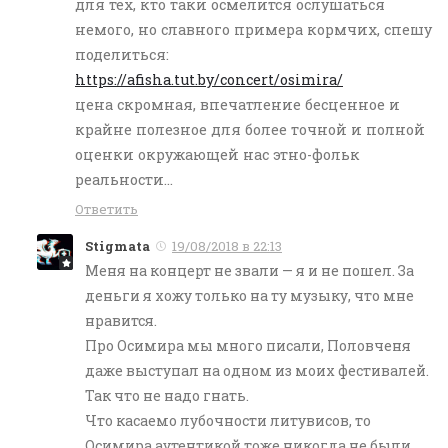
для тех, кто таки осмелится ослушаться
немого, но славного примера кормчих, спешу
поделиться:
https://afisha.tut.by/concert/osimira/
цена скромная, впечатление бесценное и
крайне полезное для более точной и полной
оценки окружающей нас этно-фольк
реальности…
Ответить
Stigmata
19/08/2018 в 22:13
Меня на концерт не звали — я и не пошел. За
деньги я хожу только на ту музыку, что мне
нравится.
Про Осимира мы много писали, Половченя
даже выступал на одном из моих фестивалей.
Так что не надо гнать.
Что касаемо лубочности литувисов, то
Осимира аутентикой тоже никогда не были,