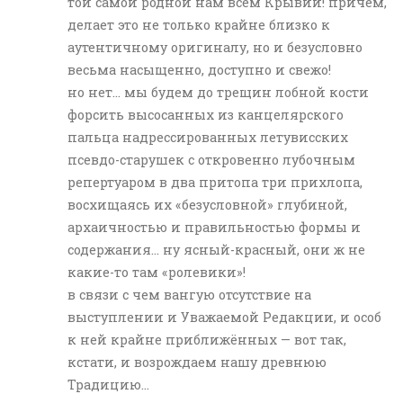
той самой родной нам всем Крывии! причём,
делает это не только крайне близко к
аутентичному оригиналу, но и безусловно
весьма насыщенно, доступно и свежо!
но нет… мы будем до трещин лобной кости
форсить высосанных из канцелярского
пальца надрессированных летувисских
псевдо-старушек с откровенно лубочным
репертуаром в два притопа три прихлопа,
восхищаясь их «безусловной» глубиной,
архаичностью и правильностью формы и
содержания… ну ясный-красный, они ж не
какие-то там «ролевики»!
в связи с чем вангую отсутствие на
выступлении и Уважаемой Редакции, и особ
к ней крайне приближённых — вот так,
кстати, и возрождаем нашу древнюю
Традицию…