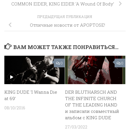
COMMON EIDER, KING EIDER ‘A Wound Of Body’
ПРЕДЫДУЩАЯ ПУБЛИКАЦИЯ
Отличные новости от APOPTOSE!
ВАМ МОЖЕТ ТАКЖЕ ПОНРАВИТЬСЯ...
0
0
KING DUDE ‘I Wanna Die
DER BLUTHARSCH AND
at 69’
THE INFINITE CHURCH
OF THE LEADING HAND
08/10/2016
и записали совместный
альбом с KING DUDE
27/03/2022