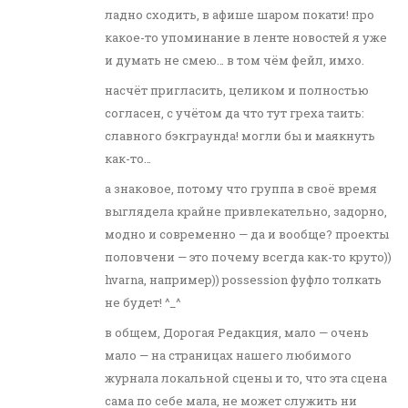
ладно сходить, в афише шаром покати! про
какое-то упоминание в ленте новостей я уже
и думать не смею… в том чём фейл, имхо.
насчёт пригласить, целиком и полностью
согласен, с учётом да что тут греха таить:
славного бэкграунда! могли бы и маякнуть
как-то…
а знаковое, потому что группа в своё время
выглядела крайне привлекательно, задорно,
модно и современно — да и вообще? проекты
половчени — это почему всегда как-то круто))
hvarna, например)) possession фуфло толкать
не будет! ^_^
в общем, Дорогая Редакция, мало — очень
мало — на страницах нашего любимого
журнала локальной сцены и то, что эта сцена
сама по себе мала, не может служить ни