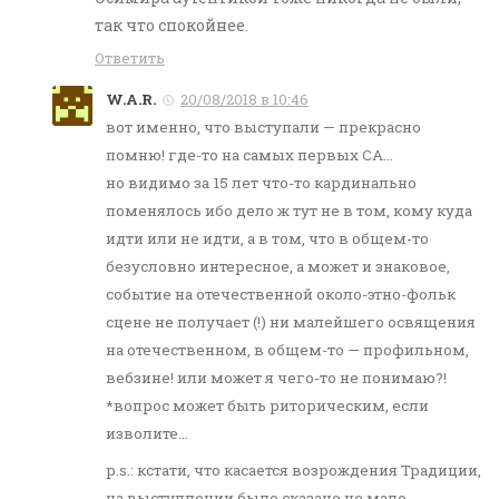
так что спокойнее.
Ответить
W.A.R.
20/08/2018 в 10:46
вот именно, что выступали — прекрасно
помню! где-то на самых первых CA…
но видимо за 15 лет что-то кардинально
поменялось ибо дело ж тут не в том, кому куда
идти или не идти, а в том, что в общем-то
безусловно интересное, а может и знаковое,
событие на отечественной около-этно-фольк
сцене не получает (!) ни малейшего освящения
на отечественном, в общем-то — профильном,
вебзине! или может я чего-то не понимаю?!
*вопрос может быть риторическим, если
изволите…
p.s.: кстати, что касается возрождения Традиции,
на выступлении было сказано не мало