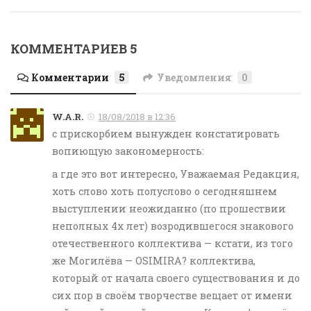
КОММЕНТАРИЕВ 5
Комментарии
5
Уведомления
0
W.A.R.
18/08/2018 в 12:36
с прискорбием вынужден констатировать
вопиющую закономерность:
а где это вот интересно, Уважаемая Редакция,
хоть слово хоть полуслово о сегодняшнем
выступлении неожиданно (по прошествии
неполных 4х лет) возродившегося знакового
отечественного коллектива — кстати, из того
же Могилёва — OSIMIRA? коллектива,
который от начала своего существования и до
сих пор в своём творчестве вещает от имени