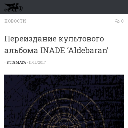
Перейти к содержимому
НОВОСТИ
0
Переиздание культового
альбома INADE ‘Aldebaran’
-
STIGMATA
·
11/12/2017