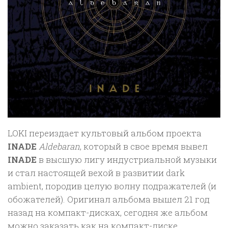
LOKI переиздает культовый альбом проекта
INADE
Aldebaran
, который в свое время вывел
INADE
в высшую лигу индустриальной музыки
и стал настоящей вехой в развитии dark
ambient, породив целую волну подражателей (и
обожателей). Оригинал альбома вышел 21 год
назад на компакт-дисках, сегодня же альбом
можно заказать как на компакт-диске