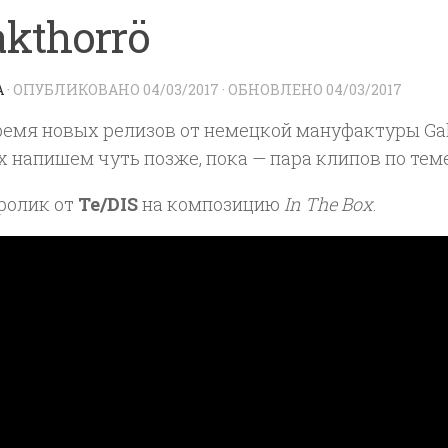
akthorrö
A
· ОПУБЛИКОВАНО
04/03/2017
· ОБНОВЛЕНО
04/03/2017
ремя новых релизов от немецкой мануфактуры Gal
 напишем чуть позже, пока — пара клипов по тем
ролик от
Te/DIS
на композицию
In The Box
.