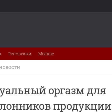
ы
Репортажи
Mixtape
НОВОСТИ
уальный оргазм для
лонников продукции