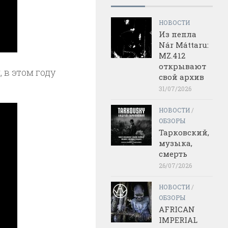
НОВОСТИ
Из пепла
Nár Máttaru:
MZ.412
открывают
, в этом году
свой архив
31/07/2026
НОВОСТИ
/
ОБЗОРЫ
Тарковский,
музыка,
смерть
26/07/2026
НОВОСТИ
/
ОБЗОРЫ
AFRICAN
IMPERIAL