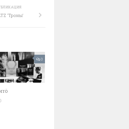
УБЛИКАЦИЯ
Z ‘Троны’
0
orrö
0