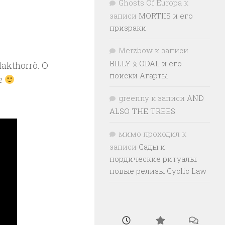
Ghosts Of Europa
к
записи
MORTIIS и его
призраки
Merzbow
к записи
BILLY ᛟ ODAL и его
akthorrö. О
поиски Агарты
е
greenny
к записи
AND
ALSO THE TREES
мимо проходил
к
записи
Сады и
нордические ритуалы:
новые релизы Cyclic Law