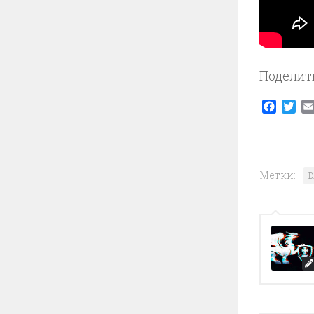
Поделит
Faceb
Twi
Метки:
D