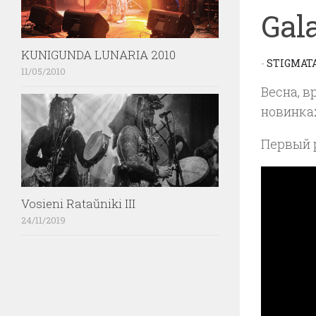
Gal
KUNIGUNDA LUNARIA 2010
-
STIGMAT
11/05/2010
Весна, в
новинках
Первый 
Vosieni Rataŭniki III
24/11/2019