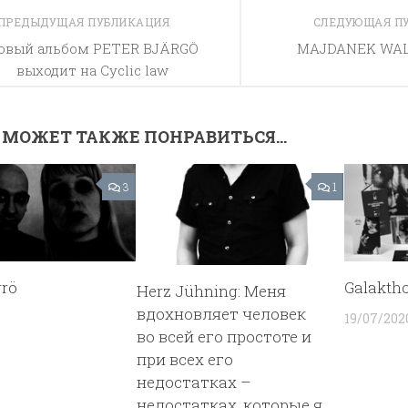
ПРЕДЫДУЩАЯ ПУБЛИКАЦИЯ
СЛЕДУЮЩАЯ П
овый альбом PETER BJÄRGÖ
MAJDANEK WALT
выходит на Cyclic law
 МОЖЕТ ТАКЖЕ ПОНРАВИТЬСЯ...
3
1
rrö
Galakth
Herz Jühning: Меня
вдохновляет человек
19/07/202
во всей его простоте и
при всех его
недостатках –
недостатках, которые я