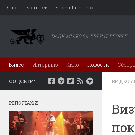
О нас
Контакт
Stigmata Promo
Перейти к содержимому
DARK MUSIC for BRIGHT PEOPLE
Видео
Интервью
Кино
Новости
Обзор
СОЦСЕТИ:
ВИДЕО
/
РЕПОРТАЖИ
Виз
пок