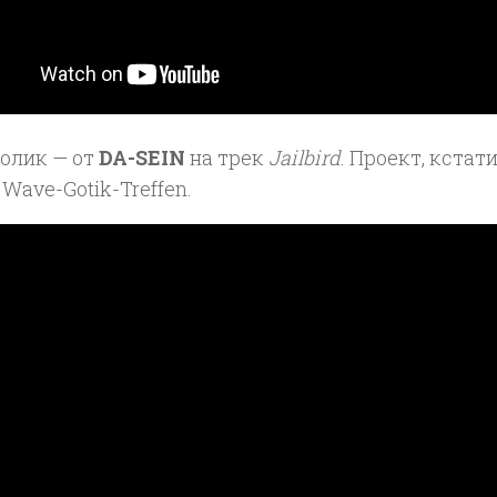
ролик — от
DA-SEIN
на трек
Jailbird
. Проект, кстати
 Wave-Gotik-Treffen.