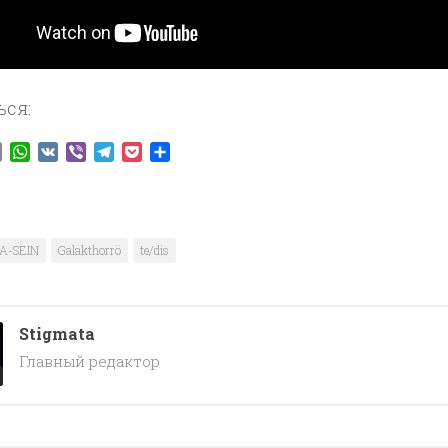
ься:
ook
tter
Email
WhatsApp
VK
Viber
Telegram
Pocket
Отправить
A-SEIN
Galakthorrö
te/dis
Stigmata
Главный редактор