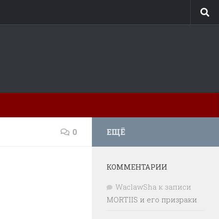
0
ЕЩЁ
КОММЕНТАРИИ
WaclawSha
к записи
MORTIIS и его призраки