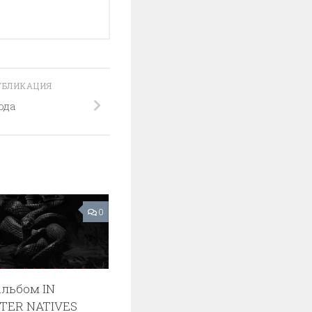
УБЛИКАЦИЯ
ода
0
льбом IN
TER NATIVES