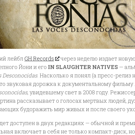
ий лейбл
GH Records
через неделю издает новую
епного Йони и его
IN SLAUGHTER NATIVES
— аль
s Desconocidas
. Насколько я понял (а пресс-релиз
 это звуковая дорожка к документальному фильму
sconocidas
, увидевшему свет в 2008 году. Режиссе
артина рассказывает о голосах мертвых людей, ду
ающих будоражить мир живых и после своего ухо
дет доступен в двух редакциях — обычной и прем
ная включает в себя не только компакт-диск, но