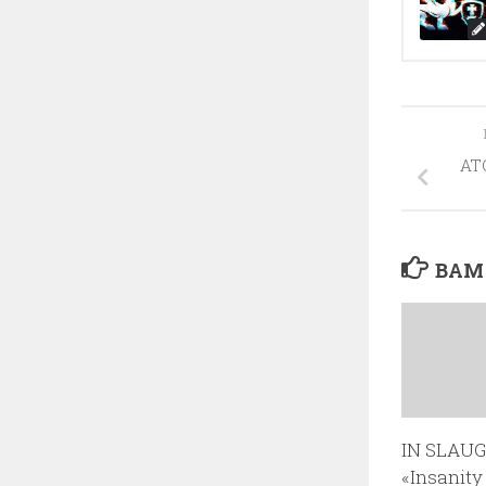
AT
ВАМ
IN SLAU
«Insanity