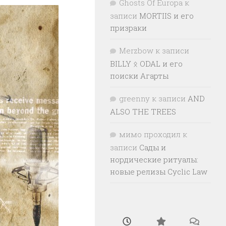
Ghosts Of Europa
к
записи
MORTIIS и его
призраки
Merzbow
к записи
BILLY ᛟ ODAL и его
поиски Агарты
greenny
к записи
AND
ALSO THE TREES
мимо проходил
к
записи
Сады и
нордические ритуалы:
новые релизы Cyclic Law