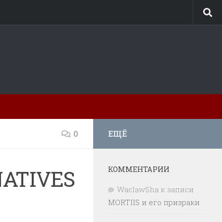
0
ЕЩЁ
КОММЕНТАРИИ
NATIVES
WaclawSha
к записи
MORTIIS и его призраки