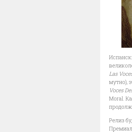
Испанск
великол
Las Voce
мутно),
Voces De
Moral. К
продолж
Релиз бу
Премиаль