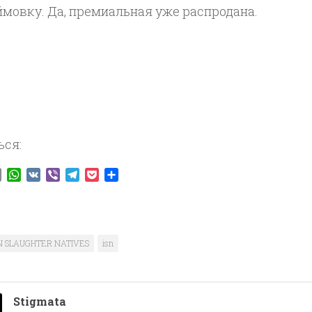
мовку. Да, премиальная уже распродана.
ься:
ook
tter
Email
WhatsApp
VK
Viber
Telegram
Pocket
Отправить
N SLAUGHTER NATIVES
isn
Stigmata