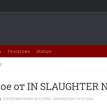
ы
Репортажи
Mixtape
И
ое от IN SLAUGHTER 
A
· ОПУБЛИКОВАНО
16/12/2016
· ОБНОВЛЕНО
16/12/2016