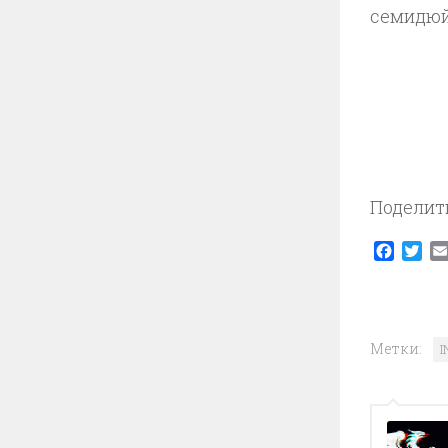
семидюй
Поделит
Faceb
Twi
Метки:
I