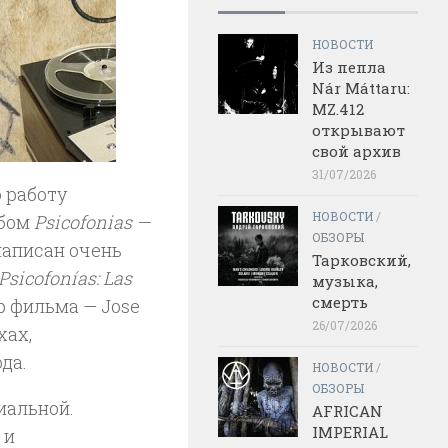
НОВОСТИ
Из пепла
Nár Máttaru:
MZ.412
открывают
свой архив
31/07/2026
 работу
НОВОСТИ
/
бом
Psicofonias —
ОБЗОРЫ
 написан очень
Тарковский,
Psicofonías: Las
музыка,
смерть
р фильма — Jose
26/07/2026
хах,
да.
НОВОСТИ
/
ОБЗОРЫ
иальной.
AFRICAN
IMPERIAL
 и