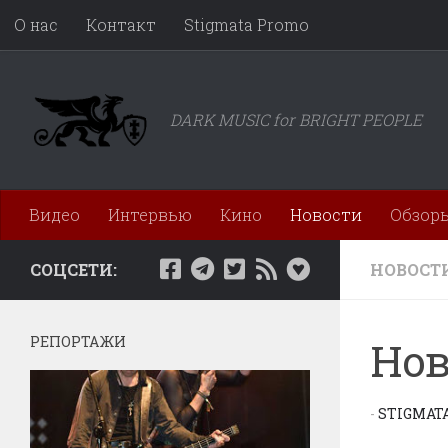
О нас
Контакт
Stigmata Promo
Перейти к содержимому
DARK MUSIC for BRIGHT PEOPLE
Видео
Интервью
Кино
Новости
Обзор
СОЦСЕТИ:
НОВОСТ
РЕПОРТАЖИ
Нов
-
STIGMAT