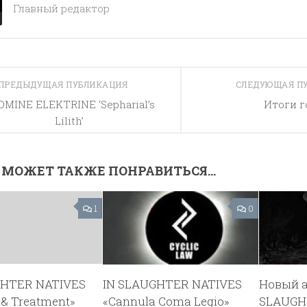
Главный редактор
ПРЕДЫДУЩАЯ ПУБЛИКАЦИЯ
СЛЕДУЮЩАЯ П
OMINE ELEKTRINE ‘Sepharial’s
Итоги г
Lilith’
 МОЖЕТ ТАКЖЕ ПОНРАВИТЬСЯ...
1
0
GHTER NATIVES
IN SLAUGHTER NATIVES
Новый а
 & Treatment»
«Cannula Coma Legio»
SLAUGH