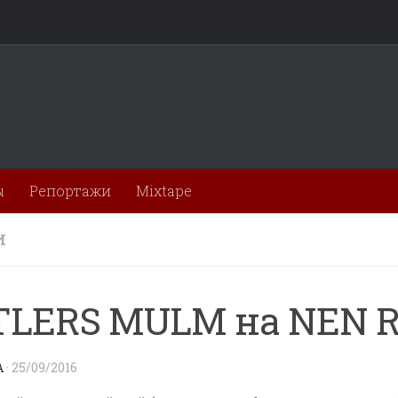
ы
Репортажи
Mixtape
И
LERS MULM на NEN R
A
·
25/09/2016