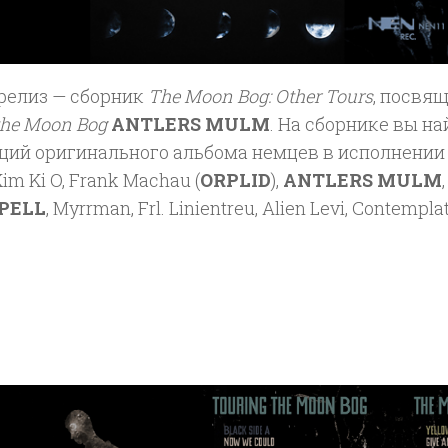
релиз — сборник
The Moon Bog: Other Tours
, посвя
the Moon Bog
ANTLERS MULM
. На сборнике вы н
ий оригинального альбома немцев в исполнении P
Kim Ki O, Frank Machau (
ORPLID
),
ANTLERS MULM
PELL
, Myrrman, Frl. Linientreu, Alien Levi, Contempla