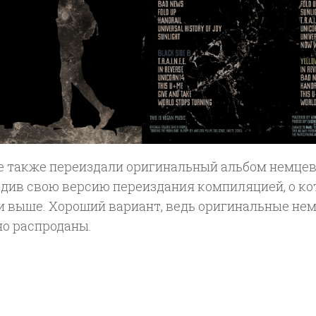
е также переиздали оригинальный альбом немце
абдив свою версию переиздания компиляцией, о к
и выше. Хороший вариант, ведь оригинальные не
но распроданы.