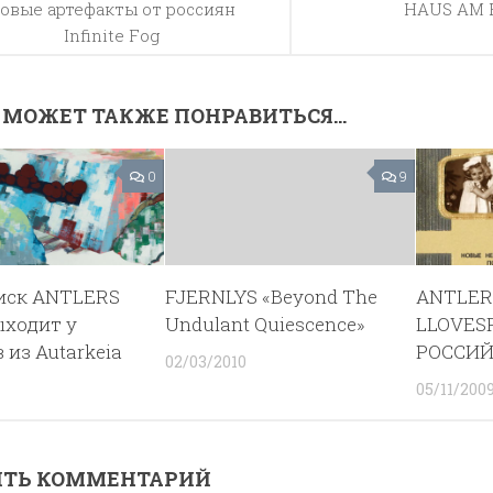
овые артефакты от россиян
HAUS AM 
Infinite Fog
 МОЖЕТ ТАКЖЕ ПОНРАВИТЬСЯ...
0
9
иск ANTLERS
FJERNLYS «Beyond The
ANTLERS
ходит у
Undulant Quiescence»
LLOVES
 из Autarkeia
РОССИЙ
02/03/2010
05/11/200
ИТЬ КОММЕНТАРИЙ