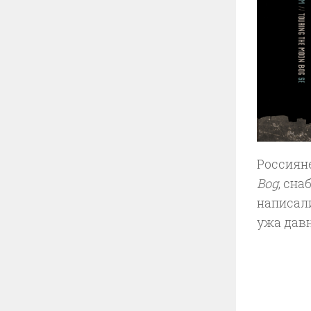
Россиян
Bog
, сн
написал
ужа дав