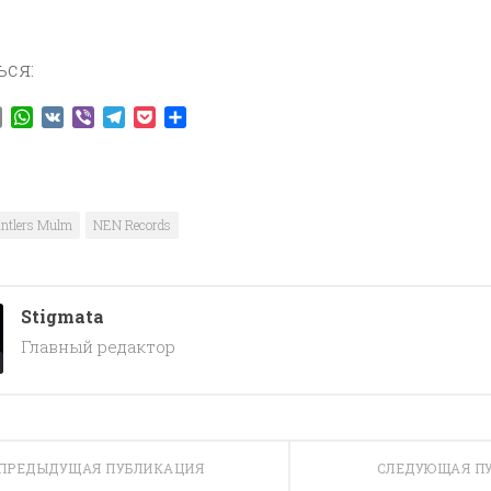
ься:
ook
tter
Email
WhatsApp
VK
Viber
Telegram
Pocket
Отправить
ntlers Mulm
NEN Records
Stigmata
Главный редактор
ПРЕДЫДУЩАЯ ПУБЛИКАЦИЯ
СЛЕДУЮЩАЯ П