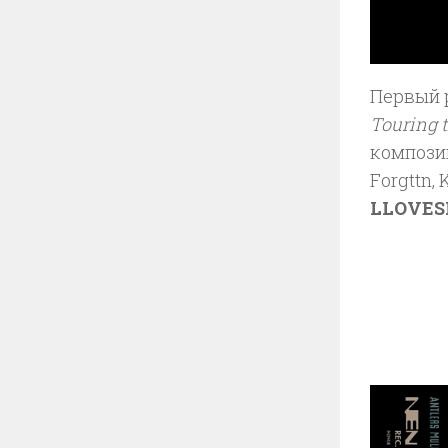
Первый 
Touring 
композиц
Forgttn, 
LLOVES