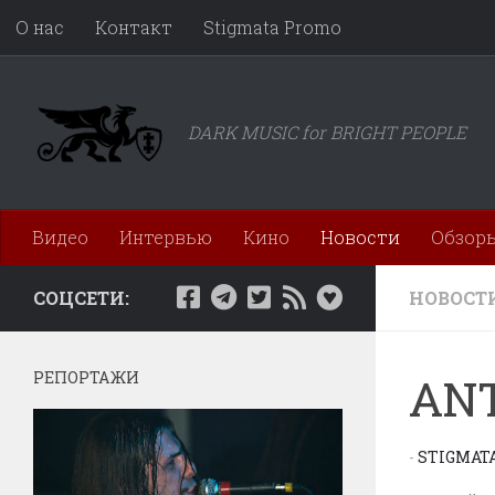
О нас
Контакт
Stigmata Promo
Перейти к содержимому
DARK MUSIC for BRIGHT PEOPLE
Видео
Интервью
Кино
Новости
Обзор
СОЦСЕТИ:
НОВОСТ
РЕПОРТАЖИ
ANT
-
STIGMAT