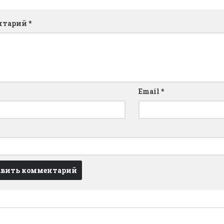
нтарий
*
Email
*