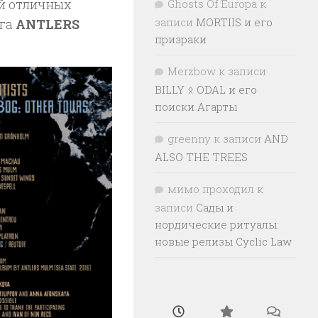
ой отличных
Ghosts Of Europa
к
записи
MORTIIS и его
ига
ANTLERS
призраки
Merzbow
к записи
BILLY ᛟ ODAL и его
поиски Агарты
greenny
к записи
AND
ALSO THE TREES
мимо проходил
к
записи
Сады и
нордические ритуалы:
новые релизы Cyclic Law