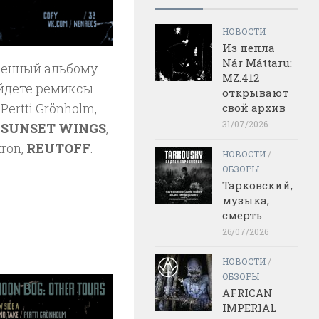
НОВОСТИ
Из пепла
Nár Máttaru:
щенный альбому
MZ.412
айдете ремиксы
открывают
ertti Grönholm,
свой архив
31/07/2026
,
SUNSET WINGS
,
tron,
REUTOFF
.
НОВОСТИ
/
ОБЗОРЫ
Тарковский,
музыка,
смерть
26/07/2026
НОВОСТИ
/
ОБЗОРЫ
AFRICAN
IMPERIAL