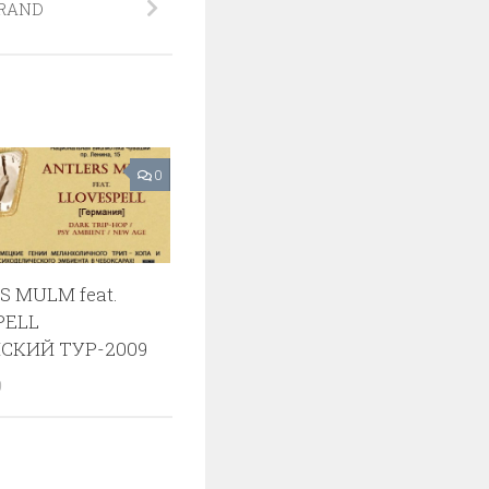
RAND
0
 MULM feat.
PELL
СКИЙ ТУР-2009
9