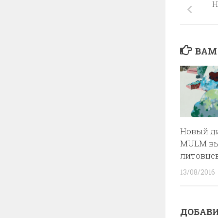
Н
ВАМ
Новый д
MULM вы
литовцев
13/08/2016
ДОБАВ