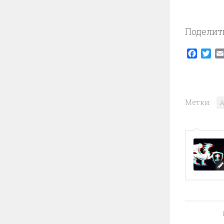
Поделит
Faceb
Twi
Метки:
A