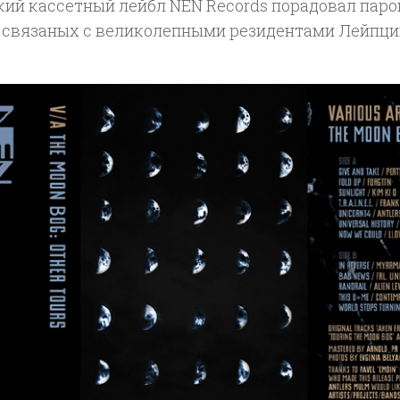
кий кассетный лейбл NEN Records порадовал пар
, связаных с великолепными резидентами Лейпц