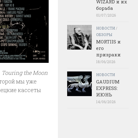
WIZARD и их
борьба
01/07/2026
НОВОСТИ
/
ОБЗОРЫ
MORTIIS и
его
призраки
18/06/2026
в
Touring the Moon
НОВОСТИ
оторой мы уже
GAUDIUM
EXPRESS:
мецкие кассеты
ИЮНЬ
14/06/2026