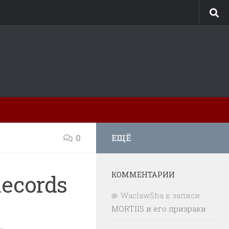
0
ЕЩЁ
КОММЕНТАРИИ
ecords
WaclawSha
к записи
MORTIIS и его призраки