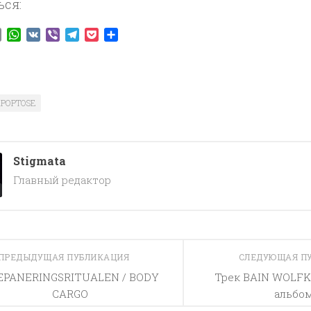
ься:
ook
tter
Email
WhatsApp
VK
Viber
Telegram
Pocket
Отправить
POPTOSE
Stigmata
Главный редактор
ПРЕДЫДУЩАЯ ПУБЛИКАЦИЯ
СЛЕДУЮЩАЯ П
EPANERINGSRITUALEN / BODY
Трек BAIN WOLFK
CARGO
альбо