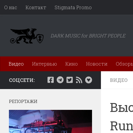
О нас
Контакт
Stigmata Promo
Перейти к содержимому
DARK MUSIC for BRIGHT PEOPLE
Видео
Интервью
Кино
Новости
Обзор
СОЦСЕТИ:
ВИДЕО
РЕПОРТАЖИ
Выс
Run