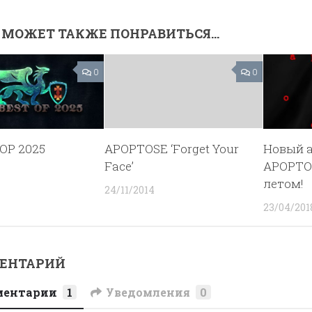
 МОЖЕТ ТАКЖЕ ПОНРАВИТЬСЯ...
0
0
OP 2025
APOPTOSE ‘Forget Your
Новый 
Face’
APOPTO
летом!
24/11/2014
23/04/201
МЕНТАРИЙ
ментарии
1
Уведомления
0