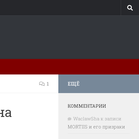
1
ЕЩЁ
КОММЕНТАРИИ
на
WaclawSha
к записи
MORTIIS и его призраки