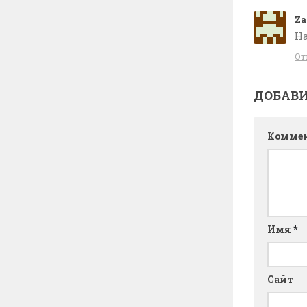
Za
На
От
ДОБАВ
Комме
Имя
*
Сайт