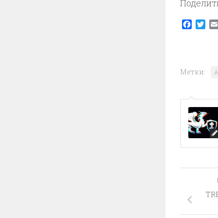
Поделит
Faceb
Twi
Метки:
A
TR