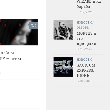
WIZARD и их
борьба
01/07/2026
НОВОСТИ
/
0
ОБЗОРЫ
MORTIIS и
его
призраки
18/06/2026
альбом
SE — этим
НОВОСТИ
GAUDIUM
EXPRESS:
8
ИЮНЬ
14/06/2026