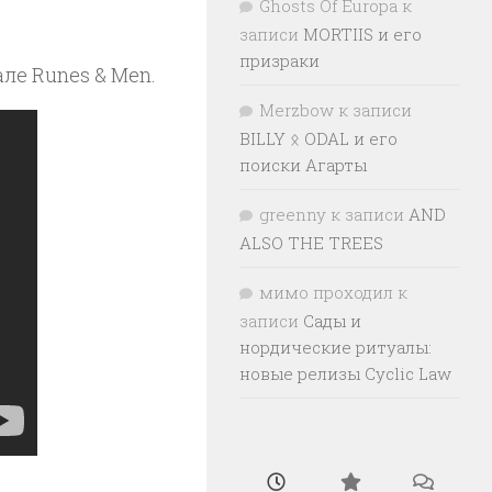
Ghosts Of Europa
к
записи
MORTIIS и его
призраки
ле Runes & Men.
Merzbow
к записи
BILLY ᛟ ODAL и его
поиски Агарты
greenny
к записи
AND
ALSO THE TREES
мимо проходил
к
записи
Сады и
нордические ритуалы:
новые релизы Cyclic Law