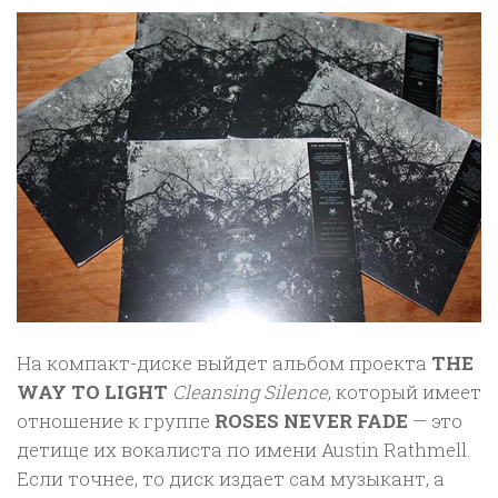
На компакт-диске выйдет альбом проекта
THE
WAY TO LIGHT
Cleansing Silence
, который имеет
отношение к группе
ROSES NEVER FADE
— это
детище их вокалиста по имени Austin Rathmell.
Если точнее, то диск издает сам музыкант, а