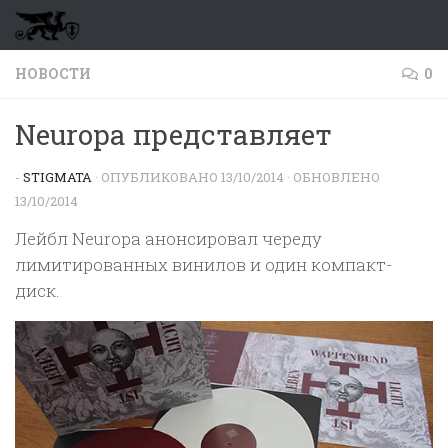
Перейти к содержимому
НОВОСТИ
0
Neuropa представляет
-
STIGMATA
· ОПУБЛИКОВАНО
13/10/2014
· ОБНОВЛЕНО
13/10/2014
Лейбл Neuropa анонсировал череду
лимитированных винилов и один компакт-
диск.