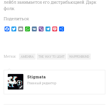
лейбл занимается его дистрибьюцией. Дарк
фолк.
Поделиться:
Facebook
Twitter
Email
WhatsApp
VK
Viber
Telegram
Pocket
Отправить
Метки:
AMENRA
THE WAY TO LIGHT
WAPPENBUND
Stigmata
Главный редактор