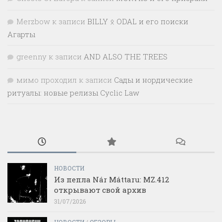
Merzbow
к записи
BILLY ᛟ ODAL и его поиски
Агарты
greenny
к записи
AND ALSO THE TREES
мимо проходил
к записи
Сады и нордические
ритуалы: новые релизы Cyclic Law
НОВОСТИ
Из пепла Nár Máttaru: MZ.412
открывают свой архив
31/07/2026
НОВОСТИ
/
ОБЗОРЫ