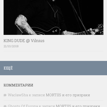
KING DUDE @ Vilnius
21/10/2018
ЕЩЁ
КОММЕНТАРИИ
WaclawSha
к записи
MORTIIS и его призраки
Ghosts Of Europa
к записи
MORTIIS и его призраки