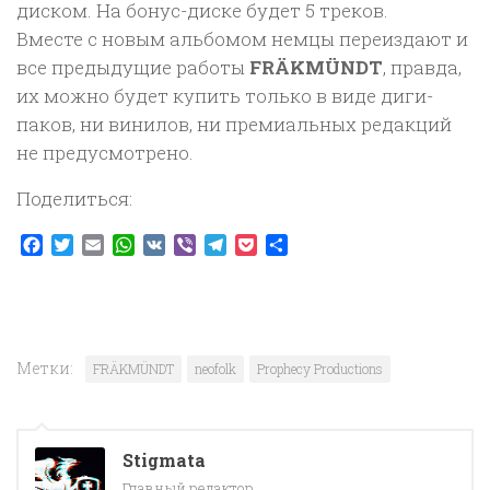
диском. На бонус-диске будет 5 треков.
Вместе с новым альбомом немцы переиздают и
все предыдущие работы
FRÄKMÜNDT
, правда,
их можно будет купить только в виде диги-
паков, ни винилов, ни премиальных редакций
не предусмотрено.
Поделиться:
Facebook
Twitter
Email
WhatsApp
VK
Viber
Telegram
Pocket
Отправить
Метки:
FRÄKMÜNDT
neofolk
Prophecy Productions
Stigmata
Главный редактор