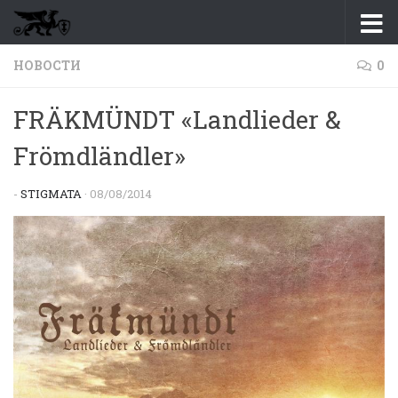
Перейти к содержимому
НОВОСТИ
0
FRÄKMÜNDT «Landlieder &
Frömdländler»
-
STIGMATA
·
08/08/2014