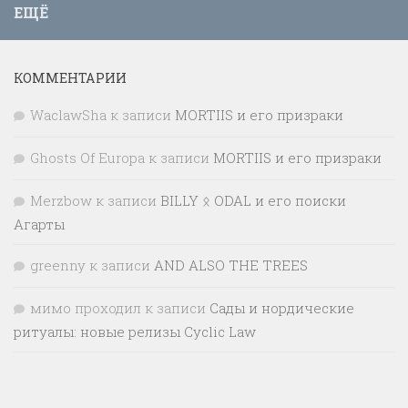
ЕЩЁ
КОММЕНТАРИИ
WaclawSha
к записи
MORTIIS и его призраки
Ghosts Of Europa
к записи
MORTIIS и его призраки
Merzbow
к записи
BILLY ᛟ ODAL и его поиски
Агарты
greenny
к записи
AND ALSO THE TREES
мимо проходил
к записи
Сады и нордические
ритуалы: новые релизы Cyclic Law