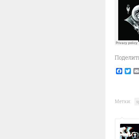
Поделит
Faceb
Twi
Метки:
s