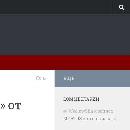
6
ЕЩЁ
КОММЕНТАРИИ
» от
WaclawSha
к записи
MORTIIS и его призраки