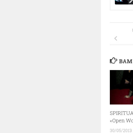
ВАМ
SPIRITU
«Open W
30/05/2013