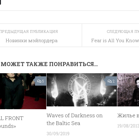
ПРЕДЫДУЩАЯ ПУБЛИКАЦИЯ
СЛЕДУЮЩАЯ П
Новинки мэйлордера
Fear is All You Kno
 МОЖЕТ ТАКЖЕ ПОНРАВИТЬСЯ...
5
2
Waves of Darkness on
Жилье 
AL FRONT
the Baltic Sea
ounds»
19/08/201
30/09/2019