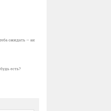
теба ожидать — ан
будь есть?