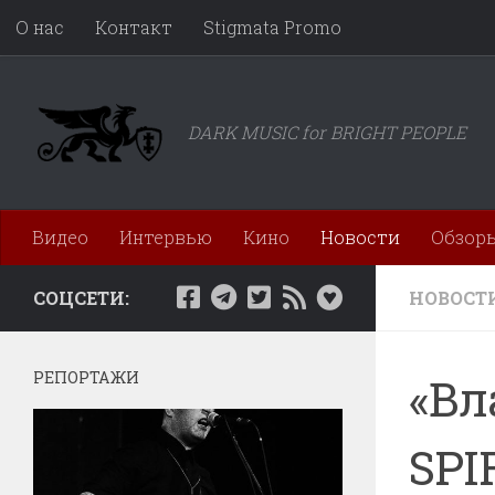
О нас
Контакт
Stigmata Promo
Перейти к содержимому
DARK MUSIC for BRIGHT PEOPLE
Видео
Интервью
Кино
Новости
Обзор
СОЦСЕТИ:
НОВОСТ
РЕПОРТАЖИ
«Вл
SPI