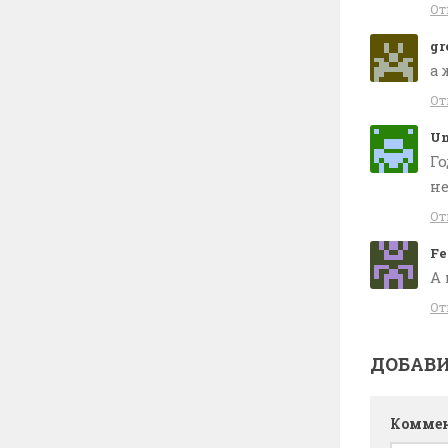
От
gr
а 
От
Un
Го
не
От
Fe
А 
От
ДОБАВ
Комме