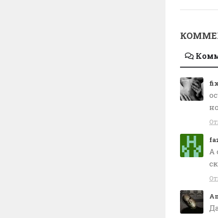
КОММЕ
Ком
fi
ос
но
От
fa
А 
ск
От
An
Да