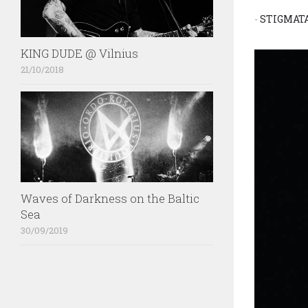
-
STIGMAT
KING DUDE @ Vilnius
21/10/2018
Waves of Darkness on the Baltic
Sea
30/09/2019