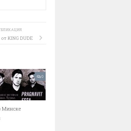
УБЛИКАЦИЯ
w от KING DUDE
0
в Минске
3