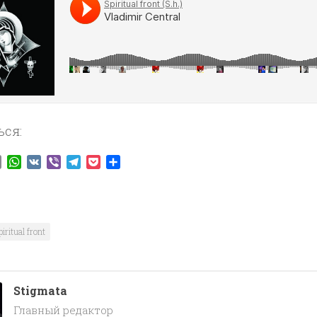
ься:
ook
tter
Email
WhatsApp
VK
Viber
Telegram
Pocket
Отправить
piritual front
Stigmata
Главный редактор