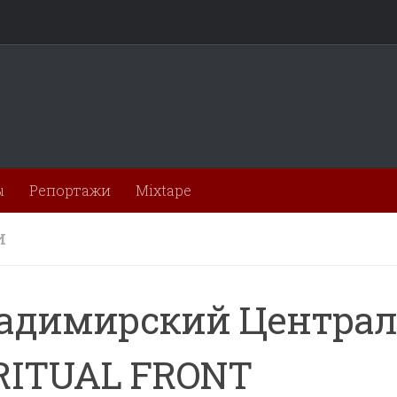
ы
Репортажи
Mixtape
И
адимирский Централ
RITUAL FRONT