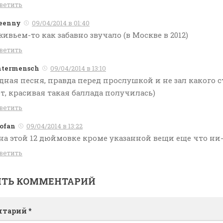
ветить
eenny
09/04/2014 в 01:40
живьем-то как забавно звучало (в Москве в 2012)
ветить
termensch
09/04/2014 в 13:10
дная песня, правда перед прослушкой и не зал какого с
т, красивая такая баллада получилась)
ветить
ofan
09/04/2014 в 13:22
на этой 12 дюймовке кроме указанной вещи еще что ни-
ветить
ИТЬ КОММЕНТАРИЙ
нтарий
*