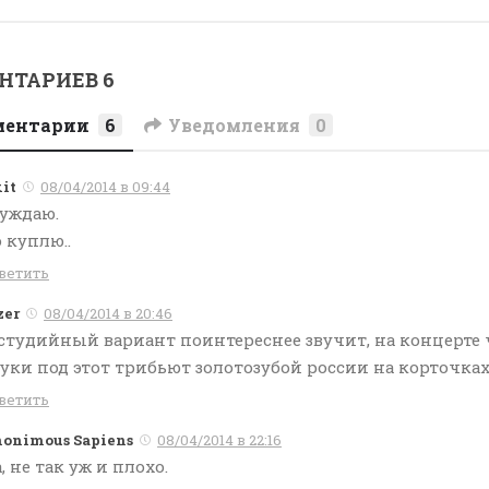
НТАРИЕВ 6
ментарии
6
Уведомления
0
xit
08/04/2014 в 09:44
уждаю.
 куплю..
ветить
zer
08/04/2014 в 20:46
студийный вариант поинтереснее звучит, на концерте 
уки под этот трибьют золотозубой россии на корточках
ветить
onimous Sapiens
08/04/2014 в 22:16
, не так уж и плохо.