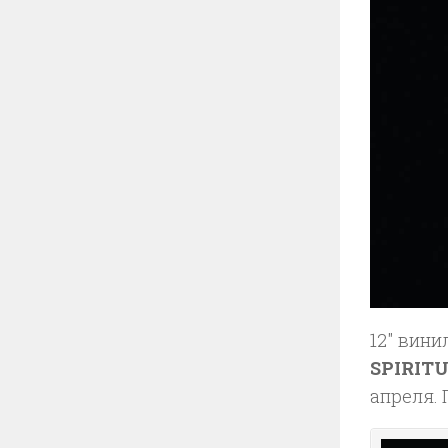
12″ вини
SPIRIT
апреля.