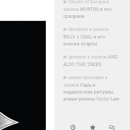
Ghosts Of Europa
к
записи
MORTIIS и его
призраки
Merzbow
к записи
BILLY ᛟ ODAL и его
поиски Агарты
greenny
к записи
AND
ALSO THE TREES
мимо проходил
к
записи
Сады и
нордические ритуалы:
новые релизы Cyclic Law