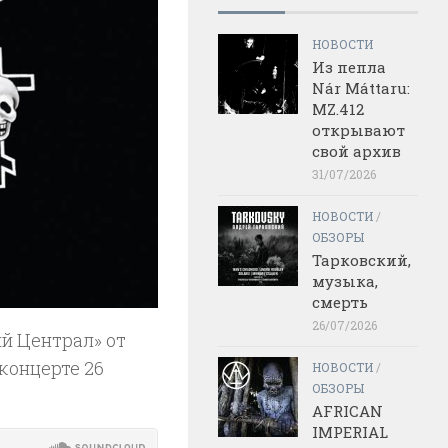
НОВОСТИ
Из пепла
Nár Máttaru:
MZ.412
открывают
свой архив
31/07/2026
НОВОСТИ
/
ОБЗОРЫ
Тарковский,
музыка,
смерть
26/07/2026
ий Централ» от
концерте 26
НОВОСТИ
/
ОБЗОРЫ
AFRICAN
IMPERIAL