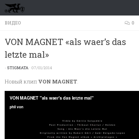
Перейти к содержимому
ВИДЕО
0
VON MAGNET «als waer’s das
letzte mal»
-
STIGMATA
·
07/01/2014
Новый клип
VON MAGNET
.