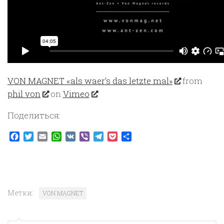
VON MAGNET «als waer’s das letzte mal»
from
phil von
on
Vimeo
.
Поделиться:
Facebook
Twitter
Email
WhatsApp
VK
Viber
Telegram
Pocket
Отправить
Метки:
VON MAGNET