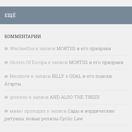
ЕЩЁ
КОММЕНТАРИИ
WaclawSha
к записи
MORTIIS и его призраки
Ghosts Of Europa
к записи
MORTIIS и его призраки
Merzbow
к записи
BILLY ᛟ ODAL и его поиски
Агарты
greenny
к записи
AND ALSO THE TREES
мимо проходил
к записи
Сады и нордические
ритуалы: новые релизы Cyclic Law