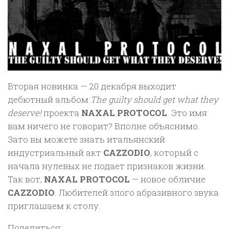
Вторая новинка — 20 декабря выходит
дебютный альбом
The guilty should get what they
deserve!
проекта
NAXAL PROTOCOL
. Это имя
вам ничего не говорит? Вполне объяснимо.
Зато вы можете знать итальянский
индустриальный акт
CAZZODIO
, который с
начала нулевых не подает признаков жизни.
Так вот,
NAXAL PROTOCOL
— новое обличие
CAZZODIO
. Любителей злого абразивного звука
приглашаем к столу.
Поделиться: