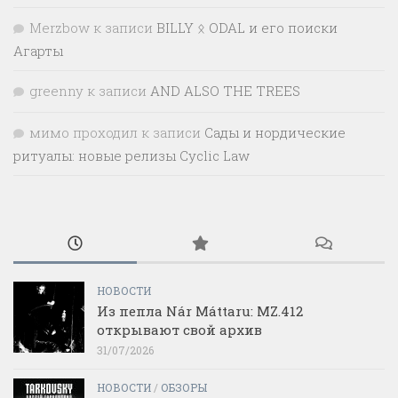
Merzbow
к записи
BILLY ᛟ ODAL и его поиски
Агарты
greenny
к записи
AND ALSO THE TREES
мимо проходил
к записи
Сады и нордические
ритуалы: новые релизы Cyclic Law
НОВОСТИ
Из пепла Nár Máttaru: MZ.412
открывают свой архив
31/07/2026
НОВОСТИ
/
ОБЗОРЫ