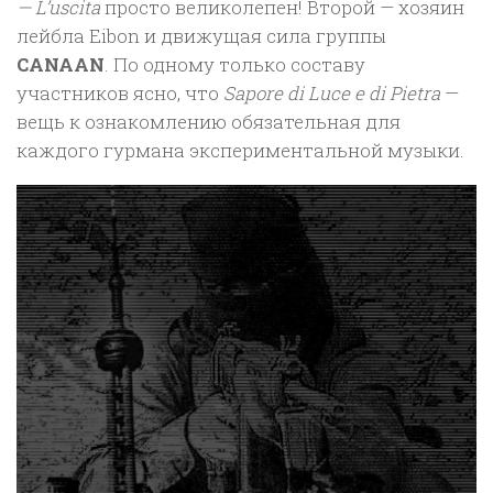
— L’uscita
просто великолепен! Второй — хозяин
лейбла Eibon и движущая сила группы
CANAAN
. По одному только составу
участников ясно, что
Sapore di Luce e di Pietra
—
вещь к ознакомлению обязательная для
каждого гурмана экспериментальной музыки.