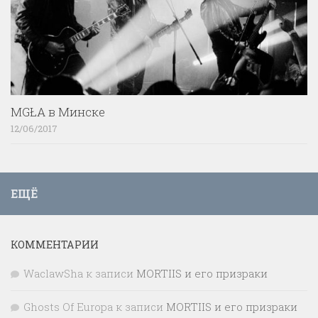
MGŁA в Минске
12/06/2017
ЕЩЁ
КОММЕНТАРИИ
WaclawSha
к записи
MORTIIS и его призраки
Ghosts Of Europa
к записи
MORTIIS и его призраки