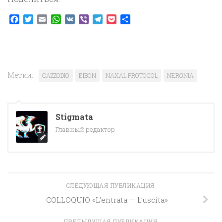
Facebook
Twitter
Email
WhatsApp
VK
Viber
Telegram
Pocket
Отправить
Метки:
CAZZODIO
EIBON
NAXAL PROTOCOL
NERONIA
Stigmata
Главный редактор
СЛЕДУЮЩАЯ ПУБЛИКАЦИЯ
COLLOQUIO «L’entrata — L’uscita»
ПРЕДЫДУЩАЯ ПУБЛИКАЦИЯ