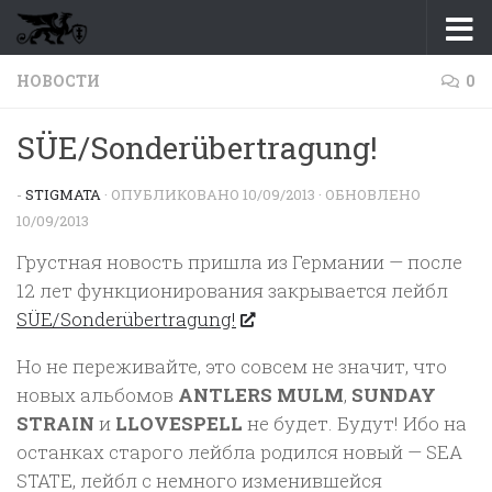
Перейти к содержимому
НОВОСТИ
0
SÜE/Sonderübertragung!
-
STIGMATA
· ОПУБЛИКОВАНО
10/09/2013
· ОБНОВЛЕНО
10/09/2013
Грустная новость пришла из Германии — после
12 лет функционирования закрывается лейбл
SÜE/Sonderübertragung!
Но не переживайте, это совсем не значит, что
новых альбомов
ANTLERS MULM
,
SUNDAY
STRAIN
и
LLOVESPELL
не будет. Будут! Ибо на
останках старого лейбла родился новый — SEA
STATE, лейбл с немного изменившейся