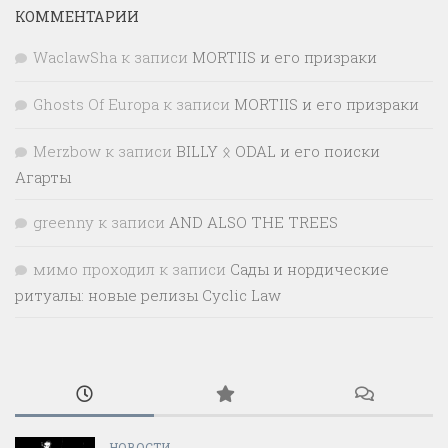
КОММЕНТАРИИ
WaclawSha
к записи
MORTIIS и его призраки
Ghosts Of Europa
к записи
MORTIIS и его призраки
Merzbow
к записи
BILLY ᛟ ODAL и его поиски
Агарты
greenny
к записи
AND ALSO THE TREES
мимо проходил
к записи
Сады и нордические
ритуалы: новые релизы Cyclic Law
НОВОСТИ