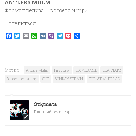
ANTLERS MULM
.
Формат релиза — кассета и mp3
Поделиться:
Facebook
Twitter
Email
WhatsApp
VK
Viber
Telegram
Pocket
Отправить
Метки:
Antlers Mulm
Fir§t Law
LLOVESPELL
SEA STATE
Sonderübertragung
SÜE
SUNDAY STRAIN
THE VIRAL DREAD
Stigmata
Главный редактор